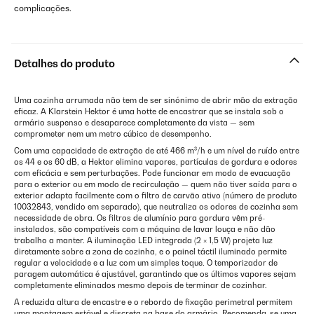
complicações.
Detalhes do produto
Uma cozinha arrumada não tem de ser sinónimo de abrir mão da extração
eficaz. A Klarstein Hektor é uma hotte de encastrar que se instala sob o
armário suspenso e desaparece completamente da vista — sem
comprometer nem um metro cúbico de desempenho.
Com uma capacidade de extração de até 466 m³/h e um nível de ruído entre
os 44 e os 60 dB, a Hektor elimina vapores, partículas de gordura e odores
com eficácia e sem perturbações. Pode funcionar em modo de evacuação
para o exterior ou em modo de recirculação — quem não tiver saída para o
exterior adapta facilmente com o filtro de carvão ativo (número de produto
10032843, vendido em separado), que neutraliza os odores de cozinha sem
necessidade de obra. Os filtros de alumínio para gordura vêm pré-
instalados, são compatíveis com a máquina de lavar louça e não dão
trabalho a manter. A iluminação LED integrada (2 × 1,5 W) projeta luz
diretamente sobre a zona de cozinha, e o painel táctil iluminado permite
regular a velocidade e a luz com um simples toque. O temporizador de
paragem automática é ajustável, garantindo que os últimos vapores sejam
completamente eliminados mesmo depois de terminar de cozinhar.
A reduzida altura de encastre e o rebordo de fixação perimetral permitem
uma montagem estável e discreta na base do armário. Recomenda-se uma