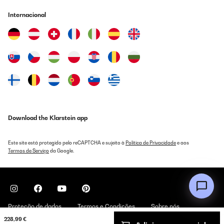
Internacional
Download the Klarstein app
Este site está protegido pelo reCAPTCHA e sujeito à
Política de Privacidade
e aos
Termos de Serviço
da Google.
Proteção de dados
Termos e Condições
Sobre nós
228,99 €