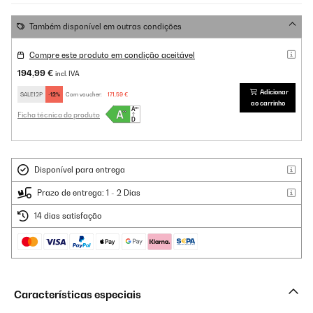
Também disponível em outras condições
Compre este produto em condição aceitável
194,99 €
incl. IVA
Adicionar
SALE12P
-12%
Com voucher:
171,59 €
ao carrinho
Ficha técnica do produto
Disponível para entrega
Prazo de entrega: 1 - 2 Dias
14 dias satisfação
Características especiais