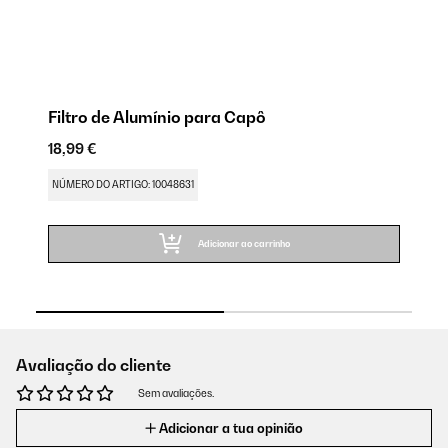
Filtro de Alumínio para Capô
Fi
18,99 €
21
NÚMERO DO ARTIGO: 10048631
NÚ
Adicionar ao carrinho
Avaliação do cliente
Sem avaliações.
Adicionar a tua opinião