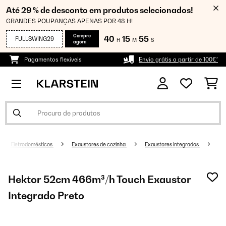
Até 29 % de desconto em produtos selecionados!
GRANDES POUPANÇAS APENAS POR 48 H!
Compre
40
15
54
FULLSWING29
H
M
S
agora
Pagamentos flexíveis
Envio grátis a partir de 100€*
Eletrodomésticos
Exaustores de cozinha
Exaustores integrados
Hektor 52cm 466m³/h Touch Exaustor
Integrado Preto