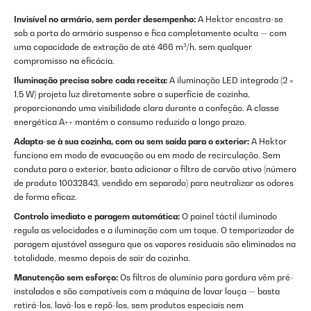
Invisível no armário, sem perder desempenho:
A Hektor encastra-se
sob a porta do armário suspenso e fica completamente oculta — com
uma capacidade de extração de até 466 m³/h, sem qualquer
compromisso na eficácia.
Iluminação precisa sobre cada receita:
A iluminação LED integrada (2 ×
1,5 W) projeta luz diretamente sobre a superfície de cozinha,
proporcionando uma visibilidade clara durante a confeção. A classe
energética A++ mantém o consumo reduzido a longo prazo.
Adapta-se à sua cozinha, com ou sem saída para o exterior:
A Hektor
funciona em modo de evacuação ou em modo de recirculação. Sem
conduta para o exterior, basta adicionar o filtro de carvão ativo (número
de produto 10032843, vendido em separado) para neutralizar os odores
de forma eficaz.
Controlo imediato e paragem automática:
O painel táctil iluminado
regula as velocidades e a iluminação com um toque. O temporizador de
paragem ajustável assegura que os vapores residuais são eliminados na
totalidade, mesmo depois de sair da cozinha.
Manutenção sem esforço:
Os filtros de alumínio para gordura vêm pré-
instalados e são compatíveis com a máquina de lavar louça — basta
retirá-los, lavá-los e repô-los, sem produtos especiais nem