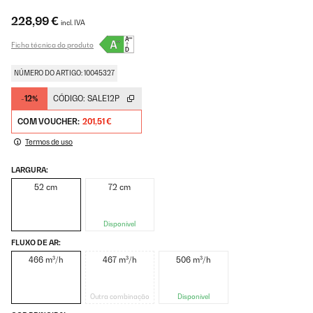
228,99 €
incl. IVA
Ficha técnica do produto
NÚMERO DO ARTIGO: 10045327
-12%
CÓDIGO:
SALE12P
COM VOUCHER:
201,51 €
Termos de uso
LARGURA:
52 cm
72 cm
Disponível
FLUXO DE AR:
466 m³/h
467 m³/h
506 m³/h
Outra combinação
Disponível