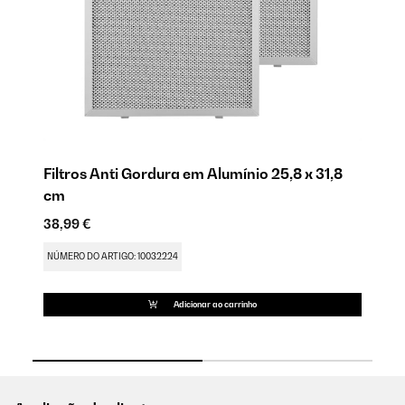
Filtros Anti Gordura em Alumínio 25,8 x 31,8
F
cm
35
38,99 €
NÚ
NÚMERO DO ARTIGO: 10032224
Adicionar ao carrinho