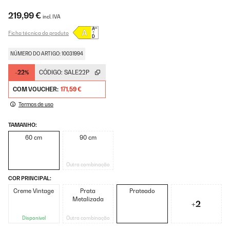
219,99 €
incl. IVA
Ficha técnica do produto
NÚMERO DO ARTIGO: 10031994
-22%
CÓDIGO:
SALE22P
COM VOUCHER:
171,59 €
Termos de uso
TAMANHO:
60 cm
90 cm
Outra combinação
COR PRINCIPAL:
Creme Vintage
Prata
Prateado
Metalizada
+2
Disponível
Outra combinação