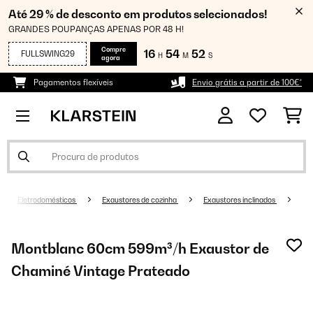
Até 29 % de desconto em produtos selecionados!
GRANDES POUPANÇAS APENAS POR 48 H!
Compre
16
54
52
FULLSWING29
H
M
S
agora
Pagamentos flexíveis
Envio grátis a partir de 100€*
Eletrodomésticos
Exaustores de cozinha
Exaustores inclinados
Montblanc 60cm 599m³/h Exaustor de
Chaminé Vintage Prateado