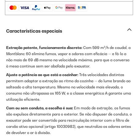
Características especiais
Extração potente, funcionamento discreto:
Com 599 m³/h de caudal, a
Montblanc 60 elimina fumos, vapor e odores com eficácia — e fá-lo a
não mais de 69 dB mesmo na velocidade máxima, para que a conversa
à mesa continue sem ser abafada pelo exaustor.
Ajuste a potência ao que está a cozinhar:
Três velocidades distintas
permitem adaptar a extração ao ritmo da cozinha — do lume brando ao
salteado a alta temperatura. Mesmo na velocidade mais elevada, o
consumo não ultrapassa os 165 W, e a classe energética A garante uma
utilização eficiente.
Com ou sem conduta, a escolha é sua:
Em modo de extração, os fumos
são expulsos diretamente para o exterior. Se não dispuser de conduta, o
exaustor pode ser convertido para recirculação interior com o filtro de
carvão ativo opcional (artigo 10030983), que neutraliza os odores antes
de devolver o ar à divisão.