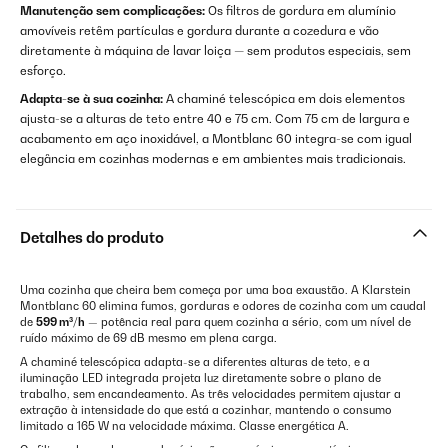
Manutenção sem complicações:
Os filtros de gordura em alumínio
amovíveis retêm partículas e gordura durante a cozedura e vão
diretamente à máquina de lavar loiça — sem produtos especiais, sem
esforço.
Adapta-se à sua cozinha:
A chaminé telescópica em dois elementos
ajusta-se a alturas de teto entre 40 e 75 cm. Com 75 cm de largura e
acabamento em aço inoxidável, a Montblanc 60 integra-se com igual
elegância em cozinhas modernas e em ambientes mais tradicionais.
Detalhes do produto
Uma cozinha que cheira bem começa por uma boa exaustão. A Klarstein
Montblanc 60 elimina fumos, gorduras e odores de cozinha com um caudal
de
599 m³/h
— potência real para quem cozinha a sério, com um nível de
ruído máximo de 69 dB mesmo em plena carga.
A chaminé telescópica adapta-se a diferentes alturas de teto, e a
iluminação LED integrada projeta luz diretamente sobre o plano de
trabalho, sem encandeamento. As três velocidades permitem ajustar a
extração à intensidade do que está a cozinhar, mantendo o consumo
limitado a 165 W na velocidade máxima. Classe energética A.