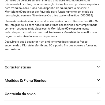
Os filtros de gordura em alumínio são amovíveis e compatíveis com
máquina de lavar loiça — a manutenção é simples, sem produtos especiais
nem trabalho extra. Caso não disponha de saída para o exterior, a
Montblanc 60 pode ser configurada para funcionamento em modo de
recirculação com um filtro de carvão ativo opcional (artigo 10030983).
O revestimento de chaminé em dois elementos cobre alturas entre 40 e 75
cm, integrando-se com naturalidade tanto em cozinhas contemporâneas
como em espaços mais clássicos. A Montblanc 60 é especialmente
indicada para cozinhas com conduta de exaustão existente, com filtros e
peças de substituição sempre disponíveis.
Descubra o que é cozinhar num ambiente verdadeiramente fresco —
encomende a Klarstein Montblanc 60 e ponha fim aos odores e fumos na
sua cozinha.
Características
Medidas & Ficha Técnica
Conteúdo do envio