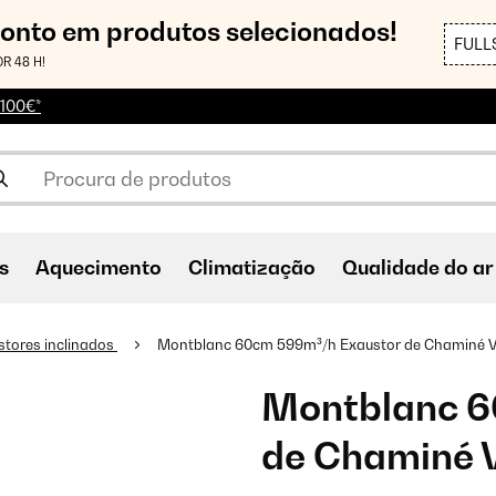
conto em produtos selecionados!
FULL
R 48 H!
 100€*
s
Aquecimento
Climatização
Qualidade do ar
stores inclinados
Montblanc 60cm 599m³/h Exaustor de Chaminé V
Montblanc 6
de Chaminé V