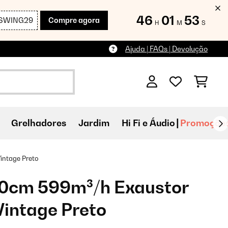
46
01
51
SWING29
Compre agora
H
M
S
Ajuda | FAQs | Devolução
Grelhadores
Jardim
Hi Fi e Áudio
Promoçõe
intage Preto
0cm 599m³/h Exaustor
intage Preto