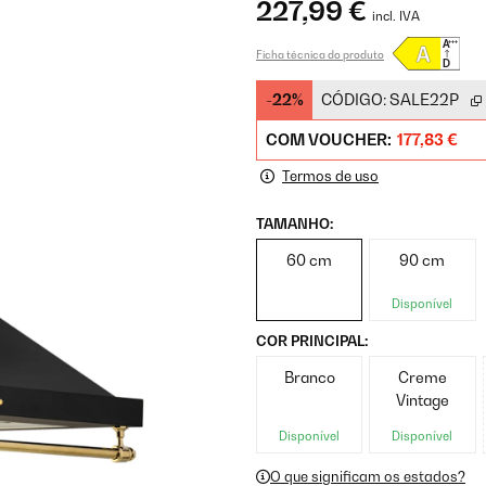
227,99 €
incl. IVA
Ficha técnica do produto
-22%
CÓDIGO:
SALE22P
COM VOUCHER:
177,83 €
Termos de uso
TAMANHO:
60 cm
90 cm
Disponível
COR PRINCIPAL:
Branco
Creme
Vintage
Disponível
Disponível
O que significam os estados?