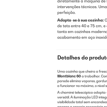
diretamente à máquina de 
intervenções técnicas. Uma
perfeição.
Adapta-se à sua cozinha:
O
de teto entre 40 e 75 cm, 
tanto em cozinhas moderna
acabamento em aço inoxidá
Detalhes do produt
Uma cozinha que cheira a fresco
Montblanc 60
a trabalhar. Co
parede elimina vapores, gordu
a funcionar no máximo, o nível 
A chaminé telescópica adapta-se
versátil. A iluminação LED inte
visibilidade total sem encande
apenas a energia necessária 