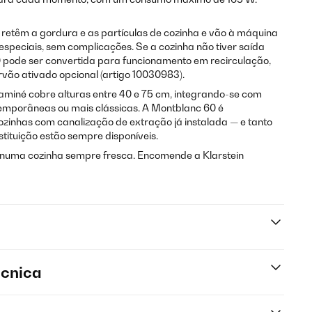
s retêm a gordura e as partículas de cozinha e vão à máquina
especiais, sem complicações. Se a cozinha não tiver saída
0 pode ser convertida para funcionamento em recirculação,
arvão ativado opcional (artigo 10030983).
aminé cobre alturas entre 40 e 75 cm, integrando-se com
emporâneas ou mais clássicas. A Montblanc 60 é
zinhas com canalização de extração já instalada — e tanto
stituição estão sempre disponíveis.
 numa cozinha sempre fresca. Encomende a Klarstein
écnica