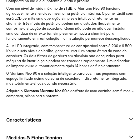
Compacta no dia a dia, potente quando é preciso.
Com um nível de ruído máximo de 71 dB, o Mariana Neo 90 funciona
agradavelmente silencioso mesmo na potência máxima. O painel táctil com
ecrã LCD permite uma operação simples e intuitiva diretamente na
chaminé. Três níveis de potência podem ser ajustados flexivelmente
conforme a situação de cozedura. Quem não pode ou não quer instalar
uma conduta de ar exterior, simplesmente muda a chaminé para
funcionamento em recirculação – a instalação permanece descomplicada.
A luz LED integrada, com temperatura de cor ajustável entre 3.200 e 6.500
Kelvin e seis níveis de brilho, garante uma iluminação ótima da zona de
cozedura. Os dois filtros de gordura em alumínio são adequados para
máquina de lavar loiça e podem ser trocados rapidamente. Um indicador
de limpeza avisa automaticamente após 14 horas de funcionamento.
O Mariana Neo 90 é a solução inteligente para cozinhas pequenas com
espaço limitado acima da zona de cozedura – discretamente integrado,
mas totalmente eficaz quando necessário.
Adquira o
Klarstein Mariana Neo 90
e desfrute de uma cozinha sem fumos –
compacta, silenciosa e potente.
Características
Medidas & Ficha Técnica