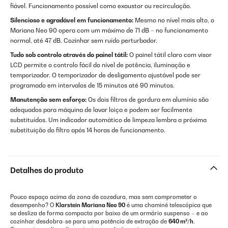
fiável. Funcionamento possível como exaustor ou recirculação.
Silencioso e agradável em funcionamento:
Mesmo no nível mais alto, o
Mariana Neo 90 opera com um máximo de 71 dB – no funcionamento
normal, até 47 dB. Cozinhar sem ruído perturbador.
Tudo sob controlo através do painel tátil:
O painel tátil claro com visor
LCD permite o controlo fácil do nível de potência, iluminação e
temporizador. O temporizador de desligamento ajustável pode ser
programado em intervalos de 15 minutos até 90 minutos.
Manutenção sem esforço:
Os dois filtros de gordura em alumínio são
adequados para máquina de lavar loiça e podem ser facilmente
substituídos. Um indicador automático de limpeza lembra a próxima
substituição do filtro após 14 horas de funcionamento.
Detalhes do produto
Pouco espaço acima da zona de cozedura, mas sem comprometer o
desempenho? O
Klarstein Mariana Neo 90
é uma chaminé telescópica que
se desliza de forma compacta por baixo de um armário suspenso – e ao
cozinhar desdobra-se para uma potência de extração de
640 m³/h
.