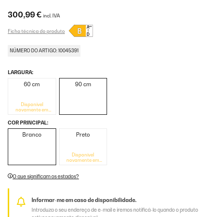
300,99 €
incl. IVA
Ficha técnica do produto
NÚMERO DO ARTIGO: 10045391
LARGURA:
60 cm
90 cm
Disponível
novamente em
breve
COR PRINCIPAL:
Branco
Preto
Disponível
novamente em
breve
O que significam os estados?
Informar-me em caso de disponibilidade.
Introduza o seu endereço de e-mail e iremos notificá-lo quando o produto