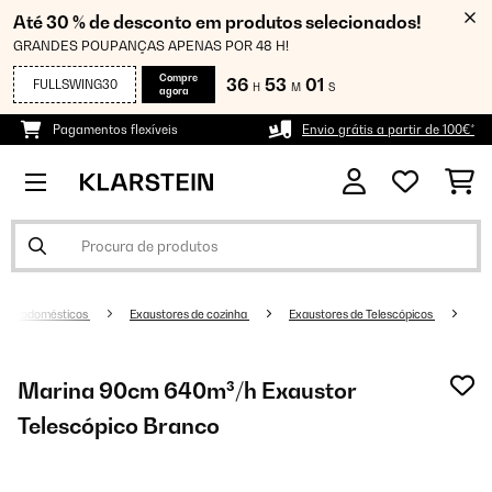
Até 30 % de desconto em produtos selecionados!
GRANDES POUPANÇAS APENAS POR 48 H!
Compre
36
53
01
FULLSWING30
H
M
S
agora
Pagamentos flexíveis
Envio grátis a partir de 100€*
Eletrodomésticos
Exaustores de cozinha
Exaustores de Telescópicos
Marina 90cm 640m³/h Exaustor
Telescópico Branco