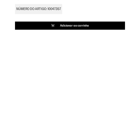
NÚMERO DO ARTIGO: 10047357
Adicionar ao carrinho
Fi
18
NÚ