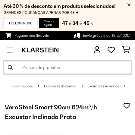
Até 30 % de desconto em produtos selecionados!
GRANDES POUPANÇAS APENAS POR 48 H!
Compre
47
34
44
FULLSWING30
H
M
S
agora
Pagamentos flexíveis
Envio grátis a partir de 100€*
Eletrodomésticos
Exaustores de cozinha
Exaustores inclinados
VeroSteel Smart 90cm 624m³/h
Exaustor Inclinado Prata