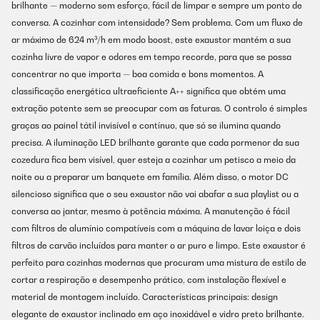
brilhante — moderno sem esforço, fácil de limpar e sempre um ponto de
conversa. A cozinhar com intensidade? Sem problema. Com um fluxo de
ar máximo de 624 m³/h em modo boost, este exaustor mantém a sua
cozinha livre de vapor e odores em tempo recorde, para que se possa
concentrar no que importa — boa comida e bons momentos. A
classificação energética ultraeficiente A++ significa que obtém uma
extração potente sem se preocupar com as faturas. O controlo é simples
graças ao painel tátil invisível e contínuo, que só se ilumina quando
precisa. A iluminação LED brilhante garante que cada pormenor da sua
cozedura fica bem visível, quer esteja a cozinhar um petisco a meio da
noite ou a preparar um banquete em família. Além disso, o motor DC
silencioso significa que o seu exaustor não vai abafar a sua playlist ou a
conversa ao jantar, mesmo à potência máxima. A manutenção é fácil
com filtros de alumínio compatíveis com a máquina de lavar loiça e dois
filtros de carvão incluídos para manter o ar puro e limpo. Este exaustor é
perfeito para cozinhas modernas que procuram uma mistura de estilo de
cortar a respiração e desempenho prático, com instalação flexível e
material de montagem incluído. Características principais: design
elegante de exaustor inclinado em aço inoxidável e vidro preto brilhante.