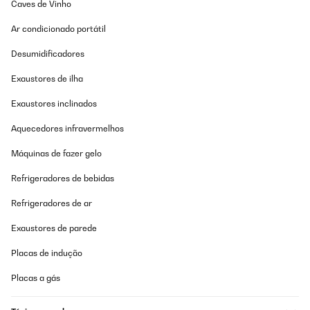
Caves de Vinho
They seem to do the job, easy to fit.
Ar condicionado portátil
Amazon user
Desumidificadores
Traduzir
Exaustores de ilha
AVALIAÇÃO COMPROVADA
Exaustores inclinados
27/07/2025
Aquecedores infravermelhos
Leicht zu montieren, im Onlineshop erhältlich. Ich bin zufrieden.
Vielen Dank, kaufe gern wieder bei Ihnen
Máquinas de fazer gelo
Amazon-Benutzer
Refrigeradores de bebidas
Traduzir
Refrigeradores de ar
Exaustores de parede
AVALIAÇÃO COMPROVADA
07/07/2025
Placas de indução
Sehr Gut
Placas a gás
Amazon-Benutzer