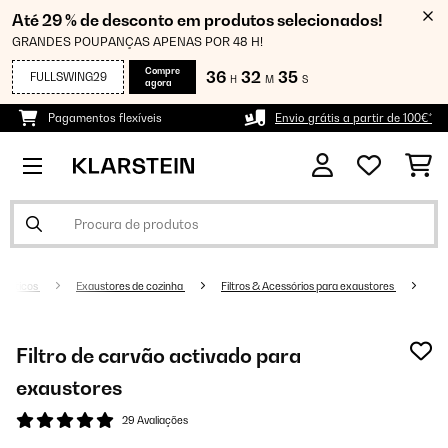
Até 29 % de desconto em produtos selecionados!
GRANDES POUPANÇAS APENAS POR 48 H!
Compre
36
32
35
FULLSWING29
H
M
S
agora
Pagamentos flexíveis
Envio grátis a partir de 100€*
mésticos
Exaustores de cozinha
Filtros & Acessórios para exaustores
Filtro de carvão activado para
exaustores
29 Avaliações