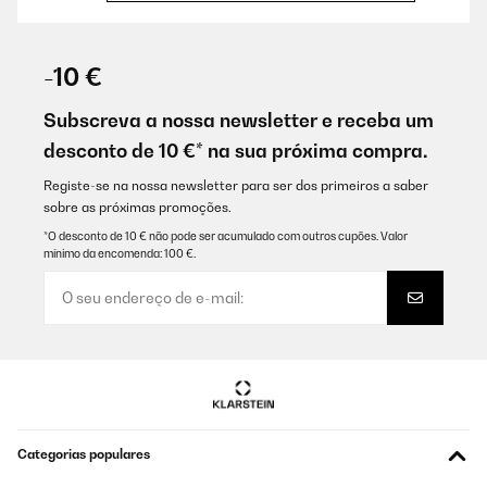
AVALIAÇÃO COMPROVADA
06/12/2025
-10 €
Schnelle Lieferung, freundliche Mail vom Hersteller mit Infos zum
Artikel-Versand. Die Filter tun das was sie sollen und lassen sich
Subscreva a nossa newsletter e receba um
leicht wechseln. Kaufe sie regelmäßig.
desconto de 10 €* na sua próxima compra.
Amazon-Benutzer
Registe-se na nossa newsletter para ser dos primeiros a saber
Traduzir
sobre as próximas promoções.
*O desconto de 10 € não pode ser acumulado com outros cupões. Valor
mínimo da encomenda: 100 €.
AVALIAÇÃO COMPROVADA
26/11/2025
Super, empfehlenswert
Amazon-Benutzer
Traduzir
AVALIAÇÃO COMPROVADA
Categorias populares
20/10/2025