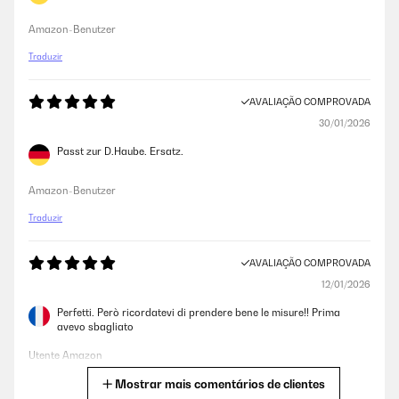
Amazon-Benutzer
Traduzir
AVALIAÇÃO COMPROVADA
30/01/2026
Passt zur D.Haube. Ersatz.
Amazon-Benutzer
Traduzir
AVALIAÇÃO COMPROVADA
12/01/2026
Perfetti. Però ricordatevi di prendere bene le misure!! Prima
avevo sbagliato
Utente Amazon
Mostrar mais comentários de clientes
Traduzir