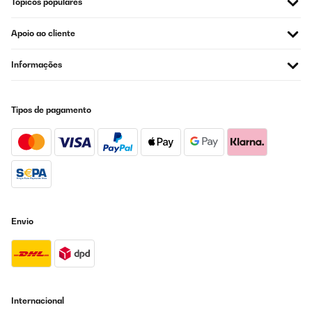
Tópicos populares
Traduzir
Apoio ao cliente
AVALIAÇÃO COMPROVADA
12/06/2025
Informações
Schnelle Lieferung , Ware OK
Tipos de pagamento
Amazon-Benutzer
Traduzir
AVALIAÇÃO COMPROVADA
13/10/2024
Alles bestens, funktioniert und passt.
Envio
Samira
Traduzir
AVALIAÇÃO COMPROVADA
Internacional