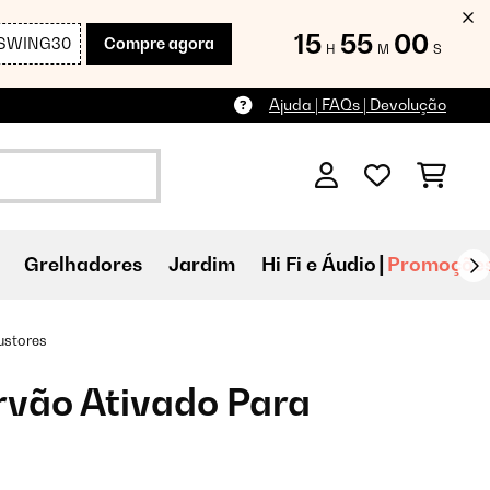
15
54
57
SWING30
Compre agora
H
M
S
Ajuda | FAQs | Devolução
Grelhadores
Jardim
Hi Fi e Áudio
Promoçõe
ustores
arvão Ativado Para