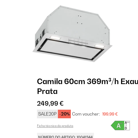
Camila 60cm 369m³/h Exau
Prata
249,99 €
SALE20P
-20%
Com voucher:
199,99 €
Ficha técnica do produto
NÚMERO DO ARTIGO: 10041344