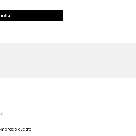
rinho
26
comprado cuatro