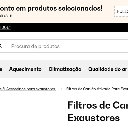
conto em produtos selecionados!
FULL
R 48 H!
 100€*
s
Aquecimento
Climatização
Qualidade do ar
os & Acessórios para exaustores
Filtros de Carvão Ativado Para Exa
Filtros de C
Exaustores