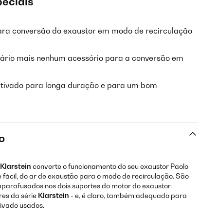
peciais
para conversão do exaustor em modo de recirculação
ssário mais nenhum acessório para a conversão em
o ativado para longa duração e para um bom
o
Klarstein
converte o funcionamento do seu exaustor Paolo
e fácil, do ar de exaustão para o modo de recirculação. São
o aparafusados nos dois suportes do motor do exaustor.
es da série
Klarstein
- e, é claro, também adequado para
ativado usados.