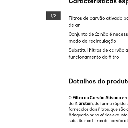
Características es
1/3
Filtros de carvão ativado 
de ar
Conjunto de 2: não é nece
modo de recirculação
Substitui filtros de carvã
funcionamento do filtro
Detalhes do produt
O
Filtro de Carvão Ativado
da
da
Klarstein
, de forma rápida 
fornecidos dois filtros, que sã
Adequado para vários exaustor
substituir os filtros de carvão 