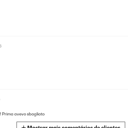
6
6
e!! Prima avevo sbagliato
Mostrar mais comentários de clientes