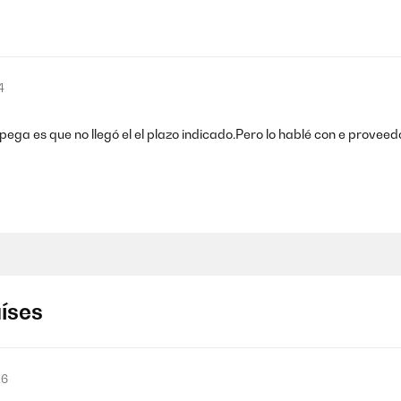
4
 pega es que no llegó el el plazo indicado.Pero lo hablé con e proveed
aíses
26