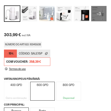
+3
303,99 €
incl. IVA
NÚMERO DO ARTIGO: 10045508
-15%
CÓDIGO:
SALE15P
COM VOUCHER:
258,39 €
Termos de uso
VIRTAUSNOPEUS PÄIVÄSSÄ:
400 GPD
600 GPD
800 GPD
Outra combinação
Disponível
COR PRINCIPAL:
Branco
Preto