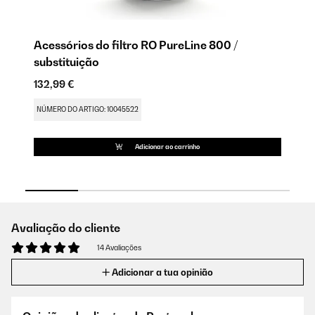
Acessórios do filtro RO PureLine 800 /
Ac
substituição
su
132,99 €
88
NÚMERO DO ARTIGO: 10045522
NÚ
Adicionar ao carrinho
Avaliação do cliente
14 Avaliações
Adicionar a tua opinião