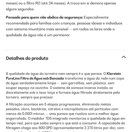
meses) ou o filtro RO (até 24 meses). A troca em si demora apenas
alguns segundos.
Pensado para quem não abdica da segurança:
Especialmente
recomendado para famílias com crianças, pessoas idosas e indivíduos
com sistema imunitário mais sensível — em todos os lares onde a
qualidade da água não é um pormenor.
Detalhes do produto
A qualidade da água da torneira nem sempre é o que parece. O
Klarstein
PureLine Filtro de Água sob Bancada
transforma a água da rede num copo
de água verdadeiramente limpa — sem garrafões, sem plástico, sem
ocupar espaço na cozinha. O sistema de osmose inversa instala-se
discretamente sob o lava-loiça e fornece água filtrada diretamente pela
torneira, sempre que precisar.
A filtração acontece em 5 etapas progressivas, eliminando metais
pesados, cloro, bactérias, nitratos e microplásticos até partículas com
menos de 0,0001 mícron — uma pureza que rivaliza com a melhor água
engarrafada. O medidor TDS integrado monitoriza a qualidade da água em
tempo real, para que saiba sempre o que está a consumir. A capacidade de
filtragem chega aos 600 GPD (aproximadamente 2.270 litros por dia), com