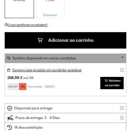
Disponível
O que significam os estados?
Adicionar ao carrinho
Também disponível em outras condições
Compre este produto em condição aceitável
258,99 €
incl. IVA
Adicionar
ao carrinho
SALE15P
-15%
Com voucher:
220,14 €
Disponível para entrega
Prazo de entrega: 2 - 4 Dias
14 dias satisfação