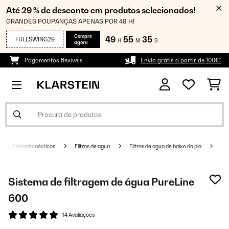
Até 29 % de desconto em produtos selecionados!
GRANDES POUPANÇAS APENAS POR 48 H!
Compre
49
55
34
FULLSWING29
H
M
S
agora
Pagamentos flexíveis
Envio grátis a partir de 100€*
Eletrodomésticos
Filtros de agua
Filtros de agua de baixo da pia
Sistema de filtragem de água PureLine
600
14 Avaliações