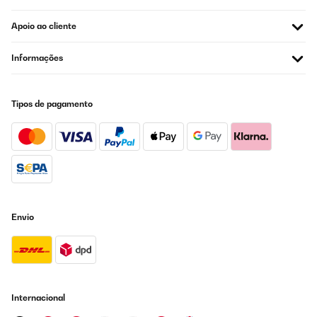
Traduzir
Apoio ao cliente
AVALIAÇÃO COMPROVADA
Informações
03/11/2024
Der Wasserfilter funktioniert einwandfrei und die Qualität des
Wassers ist spürbar verbessert. Die Lieferung war schnell und
das Gerät war gut verpackt. Der Verkäufer war sehr hilfsbereit
Tipos de pagamento
und freundlich.Obwohl das Gerät etwas laut ist, musste ich eine
Schall- und Vibrationsisolierung darunter anbringen. Ansonsten
ist es sehr empfehlenswert für jeden, der sauberes und frisches
Wasser schätzt.
Amazon-Benutzer
Traduzir
Envio
AVALIAÇÃO COMPROVADA
05/05/2024
Super Filterung leises Motor. Ungefiltert ca 200, gefiltert 035.
Negativ ist die Bedienungsanleitung , die Bedeutungen musste ich
hin und her googlen . Die mühe hat sich aber gelohnt
Internacional
Amazon-Benutzer