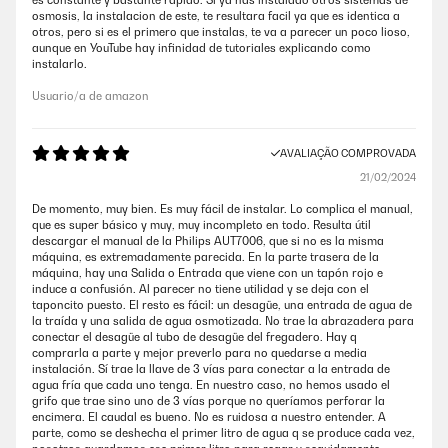
es constante y bastante rapido. Si ya has instalado otros sistemas de
osmosis, la instalacion de este, te resultara facil ya que es identica a
otros, pero si es el primero que instalas, te va a parecer un poco lioso,
aunque en YouTube hay infinidad de tutoriales explicando como
instalarlo.
Usuario/a de amazon
AVALIAÇÃO COMPROVADA
21/02/2024
De momento, muy bien. Es muy fácil de instalar. Lo complica el manual,
que es super básico y muy, muy incompleto en todo. Resulta útil
descargar el manual de la Philips AUT7006, que si no es la misma
máquina, es extremadamente parecida. En la parte trasera de la
máquina, hay una Salida o Entrada que viene con un tapón rojo e
induce a confusión. Al parecer no tiene utilidad y se deja con el
taponcito puesto. El resto es fácil: un desagüe, una entrada de agua de
la traída y una salida de agua osmotizada. No trae la abrazadera para
conectar el desagüe al tubo de desagüe del fregadero. Hay q
comprarla a parte y mejor preverlo para no quedarse a media
instalación. Sí trae la llave de 3 vías para conectar a la entrada de
agua fría que cada uno tenga. En nuestro caso, no hemos usado el
grifo que trae sino uno de 3 vías porque no queríamos perforar la
encimera. El caudal es bueno. No es ruidosa a nuestro entender. A
parte, como se deshecha el primer litro de agua q se produce cada vez,