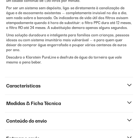
um caudal contínuo de 1,56 litros por minuto.
Por ser um sistema sem depósito, liga-se diretamente à canalização de
água e de escoamento existentes — completamente invisível no dia a dia,
sem nada sobre a bancada. Os indicadores de vida útil dos filtros avisam
atempadamente quando é hora de substituir: o filtro PPC dura até 12 meses,
o filtro RO até 24 meses. A substituição demora apenas alguns segundos.
Uma solução duradoura e inteligente para famílias com crianças, pessoas
idosas ou com sistema imunitário mais vulnerável — e para quem quer
deixar de comprar água engarrafada e poupar várias centenas de euros
por ano.
Descubra o Klarstein PureLine e desfrute de água da torneira que vale
mesmo a pena beber.
Características
Medidas & Ficha Técnica
Conteúdo do envio