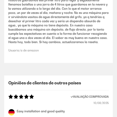
nosotros guardamos ese primer litro para regar y seguidamente
llenamos botellas o una jarra de 4 litros que guardamos en la nevera y
la vamos utilizando a lo largo del día. Con lo que el motor arranca
poco, un par de veces al día, mañana y noche. No es una máquina para
ir sirviéndote vasitos de agua directamente del grifo, ya q tendrías q
desechar el primer litro cada vez y sería un dispendio absurdo de
agua., ya que la máquina no tiene depósito. En nuestro caso
buscábamos una máquina sin depósito, de flujo directo, por lo tanto
cumple las expectativas en cuanto a la forma de funcionar recogiendo
el agua una o dos veces al día. El sabor es muy bueno en nuestro caso.
Hasta hoy, todo bien. Si hay cambios, actualizaremos la reseña.
Usuario/a de amazon
Opiniões de clientes de outros países
AVALIAÇÃO COMPROVADA
10/08/2025
Easy installation and good quality