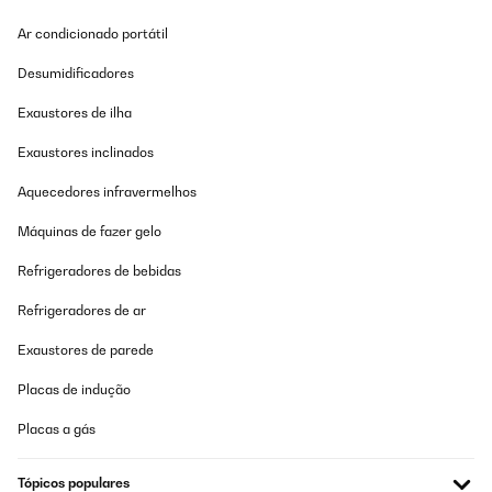
Traduzir
Ar condicionado portátil
Desumidificadores
AVALIAÇÃO COMPROVADA
20/12/2024
Exaustores de ilha
La documentation n'est pas très claire concernant le
Exaustores inclinados
raccordement. Mais c'est simple pour l'installation. Compter 2
heures maximum.En service depuis 3 semaines,vraiment content
Aquecedores infravermelhos
de cet achat qui évitera beaucoup de bouteille dans le bac
jaune.Je recommande cet article.
Máquinas de fazer gelo
Utilisateur d'Amazon
Refrigeradores de bebidas
Traduzir
Refrigeradores de ar
AVALIAÇÃO COMPROVADA
Exaustores de parede
25/11/2024
Placas de indução
Peu de recul, mais l'appareil paraît performant.
Par contre, gros bémol notice quasi inexistante pour
Placas a gás
l'installation, pas de schéma...
MARIE
Tópicos populares