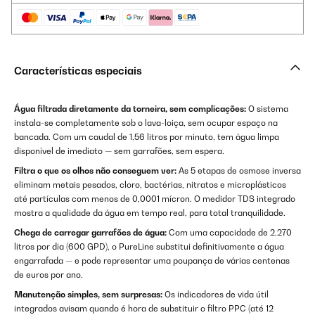
Características especiais
Água filtrada diretamente da torneira, sem complicações:
O sistema
instala-se completamente sob o lava-loiça, sem ocupar espaço na
bancada. Com um caudal de 1,56 litros por minuto, tem água limpa
disponível de imediato — sem garrafões, sem espera.
Filtra o que os olhos não conseguem ver:
As 5 etapas de osmose inversa
eliminam metais pesados, cloro, bactérias, nitratos e microplásticos
até partículas com menos de 0,0001 mícron. O medidor TDS integrado
mostra a qualidade da água em tempo real, para total tranquilidade.
Chega de carregar garrafões de água:
Com uma capacidade de 2.270
litros por dia (600 GPD), o PureLine substitui definitivamente a água
engarrafada — e pode representar uma poupança de várias centenas
de euros por ano.
Manutenção simples, sem surpresas:
Os indicadores de vida útil
integrados avisam quando é hora de substituir o filtro PPC (até 12