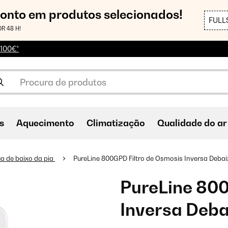
conto em produtos selecionados!
FULL
R 48 H!
 100€*
s
Aquecimento
Climatização
Qualidade do ar
ua de baixo da pia
PureLine 800GPD Filtro de Osmosis Inversa​ Deba
PureLine 800
Inversa​ Deb