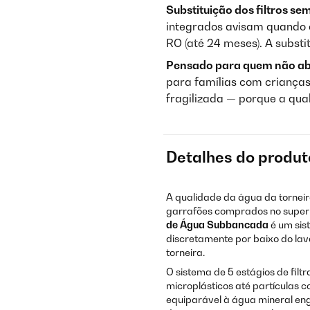
Substituição dos filtros s
integrados avisam quando é h
RO (até 24 meses). A subst
Pensado para quem não ab
para famílias com crianças
fragilizada — porque a qu
Detalhes do produt
A qualidade da água da tornei
garrafões comprados no superm
de Água Subbancada
é um sis
discretamente por baixo do lav
torneira.
O sistema de 5 estágios de filt
microplásticos até partículas 
equiparável à água mineral en