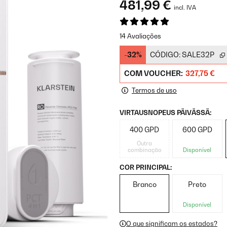
481,99 €
incl. IVA
14 Avaliações
-32%
CÓDIGO:
SALE32P
COM VOUCHER:
327,75 €
Termos de uso
VIRTAUSNOPEUS PÄIVÄSSÄ:
400 GPD
600 GPD
Outra
combinação
Disponível
COR PRINCIPAL:
Branco
Preto
Disponível
O que significam os estados?