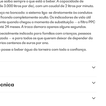
ue saiba sempre o que está a beber. A capacidade de
 3.000 litros por dia), com um caudal de 2 litros por minuto.
ço na bancada: o sistema liga-se diretamente às condutas
 ficando completamente oculto. Os indicadores de vida útil
nte quando chegou o momento de substituição — o filtro PPC
O até 24 meses. A troca demora apenas alguns segundos.
pecialmente indicada para famílias com crianças, pessoas
lizada — e para todos os que querem deixar de depender da
ias centenas de euros por ano.
e passe a beber água da torneira com toda a confiança.
écnica