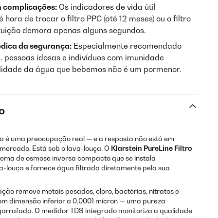
em complicações:
Os indicadores de vida útil
ora de trocar o filtro PPC (até 12 meses) ou o filtro
ituição demora apenas alguns segundos.
dica da segurança:
Especialmente recomendado
, pessoas idosas e indivíduos com imunidade
alidade da água que bebemos não é um pormenor.
o
ra é uma preocupação real — e a resposta não está em
ercado. Está sob o lava-louça. O
Klarstein PureLine Filtro
tema de osmose inversa compacto que se instala
a-louça e fornece água filtrada diretamente pela sua
ração remove metais pesados, cloro, bactérias, nitratos e
com dimensão inferior a 0,0001 mícron — uma pureza
garrafada. O medidor TDS integrado monitoriza a qualidade