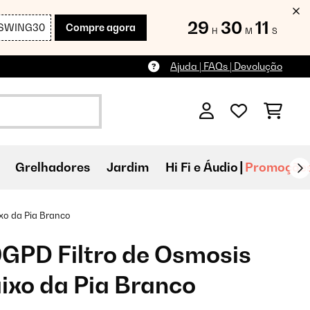
29
30
10
SWING30
Compre agora
H
M
S
Ajuda | FAQs | Devolução
Grelhadores
Jardim
Hi Fi e Áudio
Promoçõe
ixo da Pia Branco
GPD Filtro de Osmosis
aixo da Pia Branco