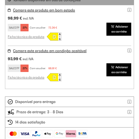
Também disponível em outras condições
Compre este produto em bom estado
98,99 €
incl. IVA
Adicionar
SALE27P
-27%
Com voucher:
72,26 €
ao carrinho
Ficha técnica do produto
Compre este produto em condição aceitável
93,99 €
incl. IVA
Adicionar
SALE27P
-27%
Com voucher:
68,61 €
ao carrinho
Ficha técnica do produto
Disponível para entrega
Prazo de entrega: 3 - 8 Dias
14 dias satisfação