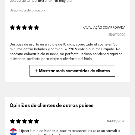
estado de temperatura, enfria muy bien.
Usuario/a de amazon
AVALIAÇÃO COMPROVADA
25/07/2022
Después de usarlo en un viaje de 10 días, conectado al coche en 35
minutos enfría bebidas y comida. A 220 V enfría aún más rápido. No
necesita colocar hielo ni nada, va perfecta. Incluso condensa agua en
el interior, perfecta para viajar y olvidarte del hielo.
Usuario/a de amazon
Mostrar mais comentários de clientes
AVALIAÇÃO COMPROVADA
03/07/2022
La nevera tiene un tamaño compacto pero bastante capacidad, es
Opiniões de clientes de outros países
ligera, cómoda, enfría muy bien e incluso apagada mantiene la
temperatura un tiempo. La llevamos en el maletero de viaje y fue una
buena elección.
04/08/2026
Usuario/a de amazon
Lijepa kutija za hlađenje, spušta temperaturu kako se navodi u