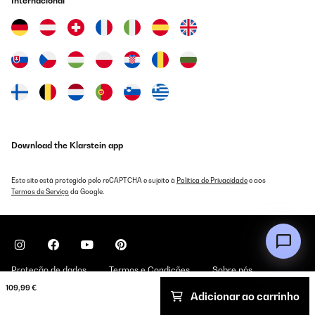
Internacional
Amazon-Benutzer
Traduzir
AVALIAÇÃO COMPROVADA
28/01/2025
Comprato e portato in parecchi viaggi, anche in traghetto, l’ho
portato in macchina per viaggi lunghi e lasciato in
hotel.Mantiene bene i cibi, ma non conviene riempire molto e
ammassare una cosa sopra l’altra o non passa il freddo.Covid è
Download the Klarstein app
comprare dei ripiani!
Utente Amazon
Este site está protegido pelo reCAPTCHA e sujeito à
Política de Privacidade
e aos
Termos de Serviço
da Google.
Traduzir
AVALIAÇÃO COMPROVADA
27/01/2025
Proteção de dados
Termos e Condições
Sobre nós
Ottimo frigo,portato in vacanza una bomba
109,99 €
Adicionar ao carrinho
Copyright © 2026 Klarstein. All rights reserved
Utente Amazon