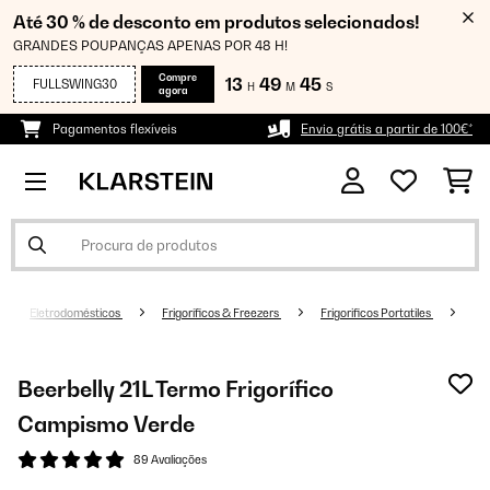
Até 30 % de desconto em produtos selecionados!
GRANDES POUPANÇAS APENAS POR 48 H!
Compre
13
49
45
FULLSWING30
H
M
S
agora
Pagamentos flexíveis
Envio grátis a partir de 100€*
Eletrodomésticos
Frigoríficos & Freezers
Frigorificos Portatiles
Beerbelly 21L Termo Frigorífico
Campismo Verde
89 Avaliações