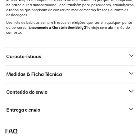
A BeerBelly 21 é companheira certa no automóvel, no parque de campismo,
no barco ou na autocaravana. Ideal também para pescadores, caminheiros
e todos os que precisam de conservar medicamentos frescos durante as
deslocações.
Desfrute de bebidas sempre frescas e refeições quentes em qualquer ponto
do percurso.
Encomende a Klarstein BeerBelly 21
e viaje sem abrir mão do
conforto.
Características
Medidas & Ficha Técnica
Conteúdo do envio
Entrega e envio
FAQ