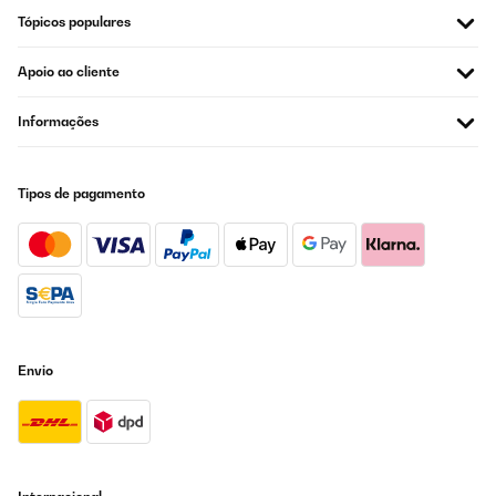
Box ist stabil und sehr geräumig . Als Kühl oder auch Warmhalte
alimento pequeño, pero para poco más. Yo lo veo adecuado para una
Tópicos populares
Box für kurze Einsätze TOP . Für den Einsatz über längere Zeit
salida con amigos, bien sea para cervezas, refrescos, etc. Muy versátil.
(über Wochen) bedingt geeignet , eben als Notalternative . Dafür
Ideal para pinics, salidas al bosque, viajes, etc.
ist sie aber auch nicht gedacht . Deshalb kann ich die Klarstein
Apoio ao cliente
Kühl und Warmhalte Box auch empfehlen .
Usuario/a de amazon
Amazon-Benutzer
Informações
AVALIAÇÃO COMPROVADA
Traduzir
19/08/2021
Tipos de pagamento
Viene con todo lo necesario para poder disfrutar en todo momento. El
AVALIAÇÃO COMPROVADA
transformador a 220V, viene integrado, solo hay que conectar el cable.
17/09/2025
Al igual que el cable para conectarla en el coche. Enfría bastante bien.
No tiene complicaciones de uso.
Raport pret/calitate foarte bun!
Usuario/a de amazon
Cristian
Traduzir
Envio
AVALIAÇÃO COMPROVADA
11/06/2025
EXCELLENT.