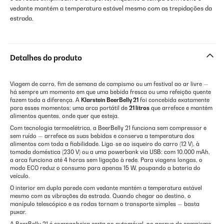
vedante mantém a temperatura estável mesmo com as trepidações da
estrada.
Detalhes do produto
Viagem de carro, fim de semana de campismo ou um festival ao ar livre —
há sempre um momento em que uma bebida fresca ou uma refeição quente
fazem toda a diferença. A
Klarstein BeerBelly 21
foi concebida exatamente
para esses momentos: uma arca portátil de
21 litros
que arrefece e mantém
alimentos quentes, onde quer que esteja.
Com tecnologia termoelétrica, a BeerBelly 21 funciona sem compressor e
sem ruído — arrefece as suas bebidas e conserva a temperatura dos
alimentos com toda a fiabilidade. Liga-se ao isqueiro do carro (12 V), à
tomada doméstica (230 V) ou a uma powerbank via USB: com 10.000 mAh,
a arca funciona até 4 horas sem ligação à rede. Para viagens longas, o
modo ECO reduz o consumo para apenas 15 W, poupando a bateria do
veículo.
O interior em dupla parede com vedante mantém a temperatura estável
mesmo com as vibrações da estrada. Quando chegar ao destino, o
manípulo telescópico e as rodas tornam o transporte simples — basta
puxar.