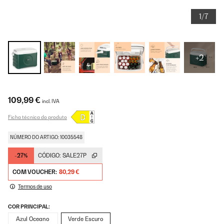
1/7
+2
109,99 €
incl. IVA
Ficha técnica do produto
NÚMERO DO ARTIGO: 10035548
-27%
CÓDIGO:
SALE27P
COM VOUCHER:
80,29 €
Termos de uso
COR PRINCIPAL:
Azul Oceano
Verde Escuro