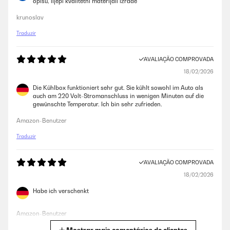
opisu, lijepi kvalitetni materijali izrade
AVALIAÇÃO COMPROVADA
krunoslav
19/04/2022
Traduzir
Tuve otras neveras de coche antes, esta me ha costado el doble
aproximadamente, pero merece la pena. Muy buena calidad, la tapa es
AVALIAÇÃO COMPROVADA
muy consistente, consigue un cierre hermético total. La he probado con
una powerbank de 26.800 mah y la ha tenido funcionando 8 horas en
18/02/2026
modo eco. La recomiendo.
Die Kühlbox funktioniert sehr gut. Sie kühlt sowohl im Auto als
Usuario/a de amazon
auch am 220 Volt-Stromanschluss in wenigen Minuten auf die
gewünschte Temperatur. Ich bin sehr zufrieden.
Amazon-Benutzer
AVALIAÇÃO COMPROVADA
14/12/2021
Traduzir
Muy buena capacidad, genial para un fin de semana. Yo la uso para
irme unos días con la furgoneta y la suelo cargar de embutido,
AVALIAÇÃO COMPROVADA
mantequilla, humus, etc. Enfría mucho al máximo (mantendria las
18/02/2026
cervezas frías), aunque debería estar siempre conectado. Muy práctico
con la conexión a 12 V, de esta forma siempre va enchufada mientras
Habe ich verschenkt
viajo.
Usuario/a de amazon
Amazon-Benutzer
Traduzir