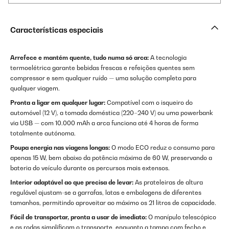
Características especiais
Arrefece e mantém quente, tudo numa só arca:
A tecnologia
termoelétrica garante bebidas frescas e refeições quentes sem
compressor e sem qualquer ruído — uma solução completa para
qualquer viagem.
Pronta a ligar em qualquer lugar:
Compatível com o isqueiro do
automóvel (12 V), a tomada doméstica (220–240 V) ou uma powerbank
via USB — com 10.000 mAh a arca funciona até 4 horas de forma
totalmente autónoma.
Poupa energia nas viagens longas:
O modo ECO reduz o consumo para
apenas 15 W, bem abaixo da potência máxima de 60 W, preservando a
bateria do veículo durante os percursos mais extensos.
Interior adaptável ao que precisa de levar:
As prateleiras de altura
regulável ajustam-se a garrafas, latas e embalagens de diferentes
tamanhos, permitindo aproveitar ao máximo os 21 litros de capacidade.
Fácil de transportar, pronta a usar de imediato:
O manípulo telescópico
e as rodas simplificam o transporte, enquanto a tampa com fecho e