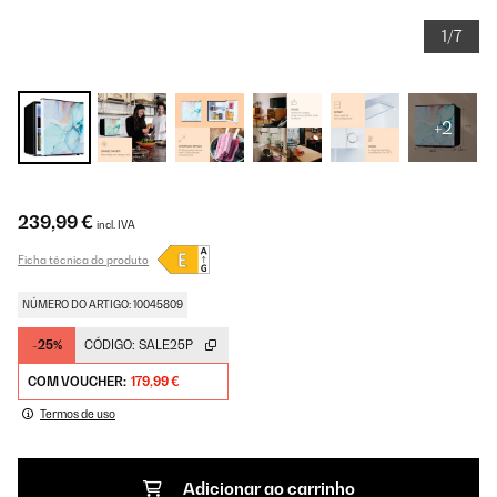
1/7
+2
239,99 €
incl. IVA
Ficha técnica do produto
NÚMERO DO ARTIGO: 10045809
-25%
CÓDIGO:
SALE25P
COM VOUCHER:
179,99 €
Termos de uso
Adicionar ao carrinho