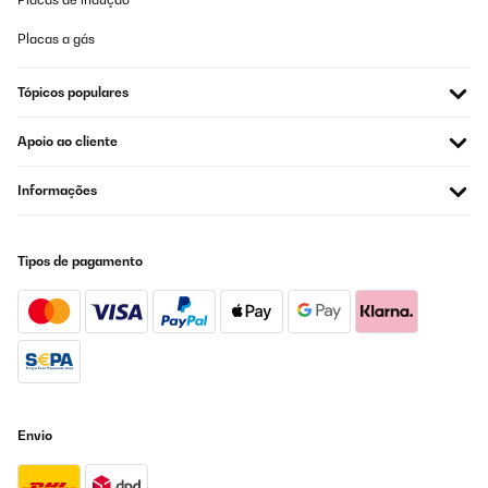
Placas a gás
AVALIAÇÃO COMPROVADA
31/12/2024
Tópicos populares
Für unsere Tochter ihr Jugendzimmer. Hat sich gefreut, gutes
Design, passt alles rein was eine Jugendliche so braucht
Apoio ao cliente
Amazon-Benutzer
Informações
Traduzir
AVALIAÇÃO COMPROVADA
Tipos de pagamento
28/08/2024
Toller kleiner Kühlschrank....
Amazon-Benutzer
Traduzir
Envio
AVALIAÇÃO COMPROVADA
20/10/2023