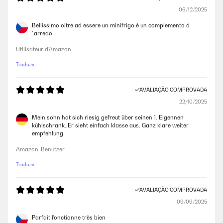
06/12/2025
Bellissimo oltre ad essere un minifrigo è un complemento d
',arredo
Utilisateur d'Amazon
Traduzir
AVALIAÇÃO COMPROVADA
22/10/2025
Mein sohn hat sich riesig gefreut über seinen 1. Eigennen
kühlschrank..Er sieht einfach klasse aus. Ganz klare weiter
empfehlung
Amazon-Benutzer
Traduzir
AVALIAÇÃO COMPROVADA
09/09/2025
Parfait fonctionne très bien