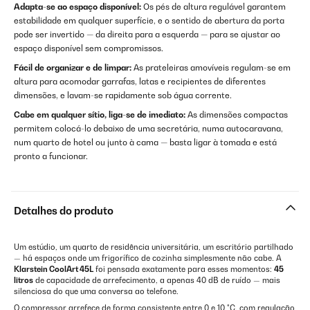
Adapta-se ao espaço disponível:
Os pés de altura regulável garantem
estabilidade em qualquer superfície, e o sentido de abertura da porta
pode ser invertido — da direita para a esquerda — para se ajustar ao
espaço disponível sem compromissos.
Fácil de organizar e de limpar:
As prateleiras amovíveis regulam-se em
altura para acomodar garrafas, latas e recipientes de diferentes
dimensões, e lavam-se rapidamente sob água corrente.
Cabe em qualquer sítio, liga-se de imediato:
As dimensões compactas
permitem colocá-lo debaixo de uma secretária, numa autocaravana,
num quarto de hotel ou junto à cama — basta ligar à tomada e está
pronto a funcionar.
Detalhes do produto
Um estúdio, um quarto de residência universitária, um escritório partilhado
— há espaços onde um frigorífico de cozinha simplesmente não cabe. A
Klarstein CoolArt 45L
foi pensada exatamente para esses momentos:
45
litros
de capacidade de arrefecimento, a apenas 40 dB de ruído — mais
silenciosa do que uma conversa ao telefone.
O compressor arrefece de forma consistente entre 0 e 10 °C, com regulação