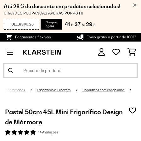
Até 28 % de desconto em produtos selecionados!
GRANDES POUPANÇAS APENAS POR 48 H!
Compre
41
37
28
FULLSWING28
H
M
S
agora
Pagamentos flexíveis
Envio grátis a partir de 100€*
Eletrodomésticos
Frigoríficos & Freezers
Frigoríficos com congelador
Pastel 50cm 45L Mini Frigorífico Design
de Mármore
14 Avaliações