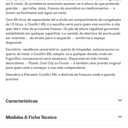
em 5 níveis. As prateleiras amovíveis ajustam-se à altura do que pretende
guardar — garrafas, latas, frascos de cosmética ou medicamentos — e
lavam-se facilmente sob água corrente.
Com 45 litros de capacidade útil e ainda um compartimento de congelação
de 1,5 litros, a CoolArt 45L é a escolha certa para quem vive sozinho e não
quer abrir mão de provisões frescas. Os pés de altura regulável garantem
estabilidade em qualquer superfície, e o sentido de abertura da porta pode
ser invertido — da direita para a esquerda — conforme o espaço
disponível.
Escritório, residência universitária, quarto de hóspedes, autocaravana ou
quarto de hotel: a CoolArt 45L adapta-se a qualquer divisão onde um
frigorífico convencional seria excessivo. Disponível em três frentes
decorativas — Pastel, Cool City ou Forest — é também uma prenda original
para quem está a começar a sua vida independente.
Descubra a Klarstein CoolArt 45L e desfrute de frescura onde e quando
precisar.
Características
Medidas & Ficha Técnica