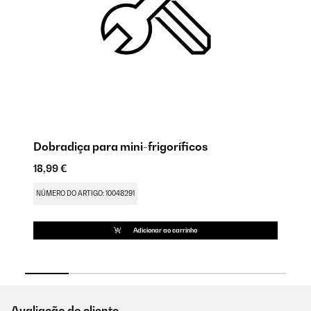
Dobradiça para mini-frigoríficos
Do
18,99 €
12
NÚMERO DO ARTIGO: 10048291
NÚ
Adicionar ao carrinho
Avaliação do cliente