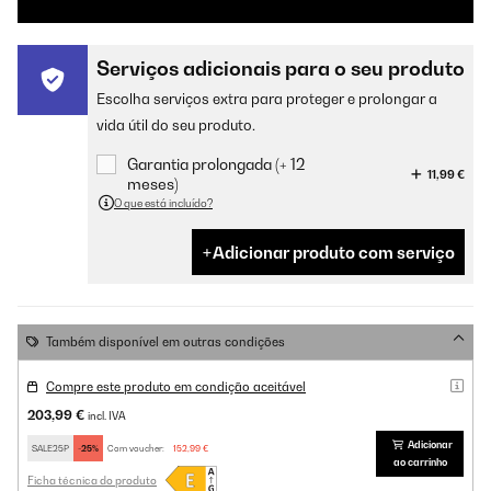
Serviços adicionais para o seu produto
Escolha serviços extra para proteger e prolongar a
vida útil do seu produto.
Garantia prolongada (+ 12
11,99 €
meses)
O que está incluído?
Adicionar produto com serviço
Também disponível em outras condições
Compre este produto em condição aceitável
203,99 €
incl. IVA
Adicionar
SALE25P
-25%
Com voucher:
152,99 €
ao carrinho
Ficha técnica do produto