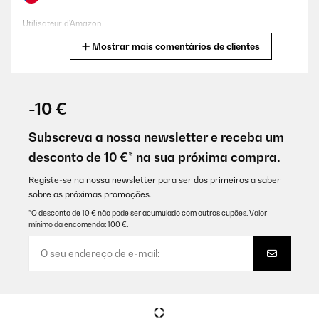
Utilisateur d'Amazon
Mostrar mais comentários de clientes
Traduzir
AVALIAÇÃO COMPROVADA
20/08/2025
-10 €
Kühlschrank sieht sehr schön aus - das große Volumen ist von
Vorteil, besonders als Zweitnutzung.Leider ist die Tür im
Subscreva a nossa newsletter e receba um
Innenraum nur begrenzt nutzbar, da sich der untere Haltebügel
desconto de 10 €* na sua próxima compra.
nur ein-geschränkt bewegen lässt.Ein 500 g-Joghurtbecher z. B.
geht z. B. ",gerade so", in die Tür, eine 0,7 l Flasche überhaupt
nicht.Eine kleine Innenbeleuchtung wäre schön gewesen, aber da
Registe-se na nossa newsletter para ser dos primeiros a saber
kann man ",nachrüsten",.Ansonsten sind wir bis jetzt sehr
sobre as próximas promoções.
zufrieden.
*O desconto de 10 € não pode ser acumulado com outros cupões. Valor
Amazon-Benutzer
mínimo da encomenda: 100 €.
Traduzir
AVALIAÇÃO COMPROVADA
03/05/2025