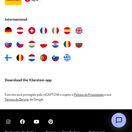
Il est assez silencieux et, bien qu',il mette un certain temps à
refroidir les boissons, il les garde bien au frais, y compris le lait.
C',était très pratique pour nos invités, qui pouvaient ainsi se
Internacional
servir en boissons pendant la nuit. Nous n',avons pas encore
utilisé le compartiment congélateur, mais il est très petit -
probablement juste pour quelques sucettes glacées !
Utilisateur d'Amazon
Traduzir
AVALIAÇÃO COMPROVADA
11/09/2022
Download the Klarstein app
Wir haben den Kühlschrank in erster Linie für die heißen
Sommermonate in unserer Dachgeschoßwohnung im
Kinderzimmer benutzt, um uns mit kühlen Lappen und Getränken
zu versorgen.Er hat seinen Dienst wunderbar geleistet und geht
Este site está protegido pelo reCAPTCHA e sujeito à
Política de Privacidade
e aos
jetzt in den Winterurlaub.Je nach Entwicklung der
Termos de Serviço
da Google.
Energiesituation nehmen wir ihn im späten Frühjahr wieder in
Betrieb.Ich kann ihn auch als Medikamenten- oder Make-Up-
Kühlrschrank empfehlen, die Temperatureinstellung funktioniert
super.
Amazon-Benutzer