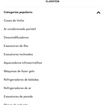
Hübsch und gut verarbeitet. Lieferung ging auch prima. Kann ich
weiter empfehlen!
Categorias populares
Amazon-Benutzer
Traduzir
Caves de Vinho
Ar condicionado portátil
AVALIAÇÃO COMPROVADA
11/03/2025
Desumidificadores
-genau wie beschrieben
Exaustores de ilha
Exaustores inclinados
Amazon-Benutzer
Traduzir
Aquecedores infravermelhos
Máquinas de fazer gelo
AVALIAÇÃO COMPROVADA
31/12/2024
Refrigeradores de bebidas
Für unsere Tochter ihr Jugendzimmer. Hat sich gefreut, gutes
Refrigeradores de ar
Design, passt alles rein was eine Jugendliche so braucht
Exaustores de parede
Amazon-Benutzer
Placas de indução
Traduzir