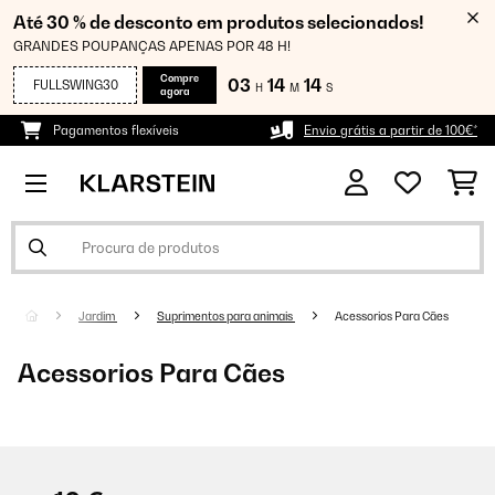
Até 30 % de desconto em produtos selecionados!
GRANDES POUPANÇAS APENAS POR 48 H!
Compre
03
14
13
FULLSWING30
H
M
S
agora
Pagamentos flexíveis
Envio grátis a partir de 100€*
Jardim
Suprimentos para animais
Acessorios Para Cães
Acessorios Para Cães