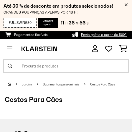
Até 30 % de desconto em produtos selecionados!
GRANDES POUPANÇAS APENAS POR 48 H!
Compre
11
36
56
FULLSWING30
H
M
S
agora
Pagamentos flexíveis
Envio grátis a partir de 100€*
Jardim
Suprimentos para animais
Cestos Para Cães
Cestos Para Cães