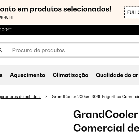
conto em produtos selecionados!
FULL
R 48 H!
 100€*
s
Aquecimento
Climatização
Qualidade do ar
geradores de bebidas
GrandCooler 200cm 306L Frigorífico Comercia
GrandCooler 
Comercial de