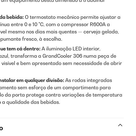
 um equipamento desta dimensão a trabalhar
da bebida:
O termostato mecânico permite ajustar a
ínua entre 0 e 10 °C, com o compressor R600A a
vel mesmo nos dias mais quentes — cerveja gelada,
spumante fresco, à escolha.
que tem cá dentro:
A iluminação LED interior,
 azul, transforma a GrandCooler 306 numa peça de
 visível e bem apresentado sem necessidade de abrir
instalar em qualquer divisão:
As rodas integradas
pamento sem esforço de um compartimento para
plo da porta protege contra variações de temperatura
 a qualidade das bebidas.
o