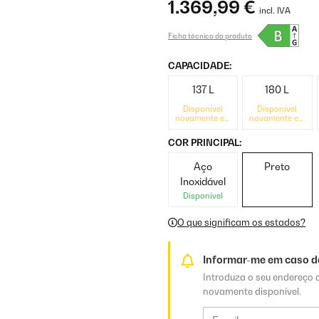
1.369,99 €
incl. IVA
Ficha técnica do produto
CAPACIDADE:
137 L
180 L
Disponível
Disponível
novamente em
novamente em
breve
breve
COR PRINCIPAL:
Aço
Preto
Inoxidável
Disponível
O que significam os estados?
Informar-me em caso de
Introduza o seu endereço d
novamente disponível.