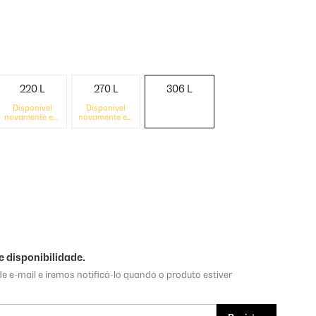
220 L
270 L
306 L
Disponível
Disponível
novamente em
novamente em
breve
breve
 disponibilidade.
e e-mail e iremos notificá-lo quando o produto estiver