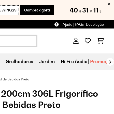
40
31
09
SWING29
Compre agora
H
M
S
Ajuda | FAQs | Devolução
Grelhadores
Jardim
Hi Fi e Áudio
Promoçõe
l de Bebidas Preto
200cm 306L Frigorífico
 Bebidas Preto