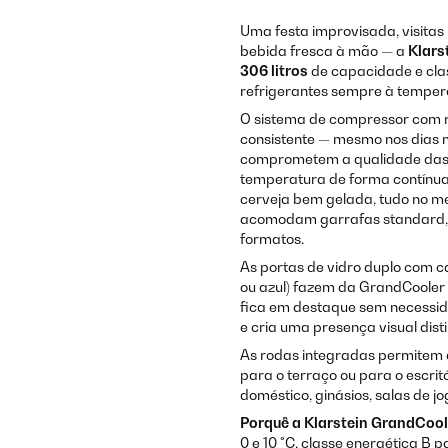
Uma festa improvisada, visita
bebida fresca à mão — a
Klars
306 litros
de capacidade e cla
refrigerantes sempre à tempera
O sistema de compressor com r
consistente — mesmo nos dias 
comprometem a qualidade das b
temperatura de forma contínua e
cerveja bem gelada, tudo no me
acomodam garrafas standard, l
formatos.
As portas de vidro duplo com c
ou azul) fazem da GrandCooler 
fica em destaque sem necessida
e cria uma presença visual disti
As rodas integradas permitem 
para o terraço ou para o escrit
doméstico, ginásios, salas de jo
Porquê a Klarstein GrandCoo
0 e 10 °C, classe energética B