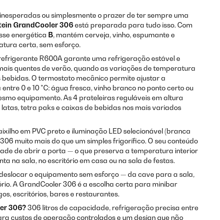
s inesperadas ou simplesmente o prazer de ter sempre uma
tein GrandCooler 306
está preparada para tudo isso. Com
sse energética
B
, mantém cerveja, vinho, espumante e
tura certa, sem esforço.
efrigerante R600A garante uma refrigeração estável e
mais quentes de verão, quando as variações de temperatura
ebidas. O termostato mecânico permite ajustar a
ntre 0 e 10 °C: água fresca, vinho branco no ponto certo ou
smo equipamento. As 4 prateleiras reguláveis em altura
atas, tetra paks e caixas de bebidas nos mais variados
aixilho em PVC preto e iluminação LED selecionável (branca
306 muito mais do que um simples frigorífico. O seu conteúdo
de de abrir a porta — o que preserva a temperatura interior
nta na sala, no escritório em casa ou na sala de festas.
deslocar o equipamento sem esforço — da cave para a sala,
ório. A GrandCooler 306 é a escolha certa para minibar
gos, escritórios, bares e restaurantes.
ler 306?
306 litros de capacidade, refrigeração precisa entre
 para custos de operação controlados e um design que não