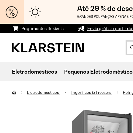
Até 29 % de des
GRANDES POUPANÇAS APENAS PO
Pagamentos flexíveis
Envio grátis a partir de
Eletrodomésticos
Pequenos Eletrodoméstico
Eletrodomésticos
Frigoríficos & Freezers
Refri