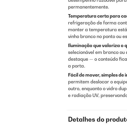
desempenho razoável para
permanentemente.
Temperatura certa para ca
refrigeração de forma cont
manter a temperatura está
vinho branco no ponto ou e
Iluminação que valoriza o 
selecionável em branco ou
destaque — o conteúdo fica
a porta.
Fácil de mover, simples de 
permitem deslocar o equi
outro, enquanto o vidro du
e radiação UV, preservando
Detalhes do produt