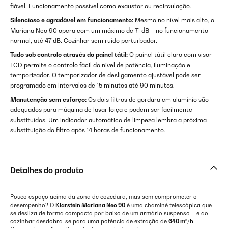
fiável. Funcionamento possível como exaustor ou recirculação.
Silencioso e agradável em funcionamento:
Mesmo no nível mais alto, o
Mariana Neo 90 opera com um máximo de 71 dB – no funcionamento
normal, até 47 dB. Cozinhar sem ruído perturbador.
Tudo sob controlo através do painel tátil:
O painel tátil claro com visor
LCD permite o controlo fácil do nível de potência, iluminação e
temporizador. O temporizador de desligamento ajustável pode ser
programado em intervalos de 15 minutos até 90 minutos.
Manutenção sem esforço:
Os dois filtros de gordura em alumínio são
adequados para máquina de lavar loiça e podem ser facilmente
substituídos. Um indicador automático de limpeza lembra a próxima
substituição do filtro após 14 horas de funcionamento.
Detalhes do produto
Pouco espaço acima da zona de cozedura, mas sem comprometer o
desempenho? O
Klarstein Mariana Neo 90
é uma chaminé telescópica que
se desliza de forma compacta por baixo de um armário suspenso – e ao
cozinhar desdobra-se para uma potência de extração de
640 m³/h
.