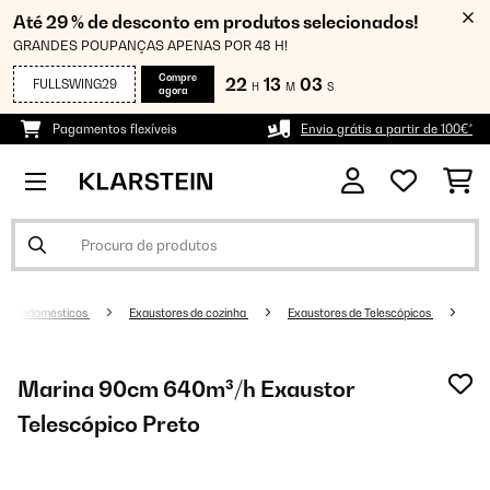
Até 29 % de desconto em produtos selecionados!
GRANDES POUPANÇAS APENAS POR 48 H!
Compre
22
13
03
FULLSWING29
H
M
S
agora
Pagamentos flexíveis
Envio grátis a partir de 100€*
Eletrodomésticos
Exaustores de cozinha
Exaustores de Telescópicos
Marina 90cm 640m³/h Exaustor
Telescópico Preto