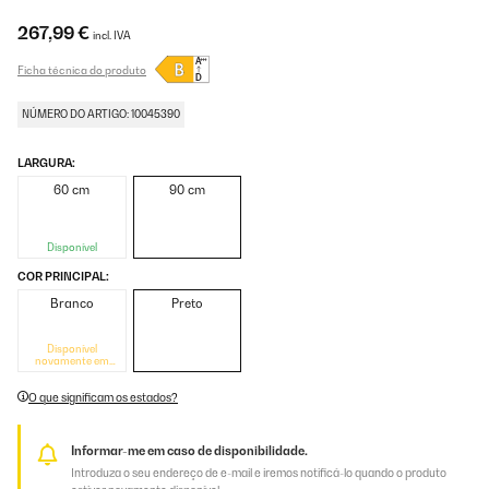
267,99 €
incl. IVA
Ficha técnica do produto
NÚMERO DO ARTIGO: 10045390
LARGURA:
60 cm
90 cm
Disponível
COR PRINCIPAL:
Branco
Preto
Disponível
novamente em
breve
O que significam os estados?
Informar-me em caso de disponibilidade.
Introduza o seu endereço de e-mail e iremos notificá-lo quando o produto