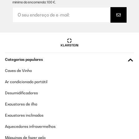
mínimo da encomenda: 100 €.
27/10/2023
15/12/2017
Ordered this frame for a piece of sewing. It is just what I was
Esta bien el producto, hay que tener en cuenta el tamaño de la lámina
looking for.
que vas a colocar en el cuadro. Viene con un paspartú, que en mi caso
no puedo utilizar, porque cubre los lados de la imagen, debería indicar
Amazon-Benutzer
la medida interior para saber si lo que vas a colocar se ve
perfectamente.
Traduzir
Usuario/a de amazon
AVALIAÇÃO COMPROVADA
Categorias populares
30/09/2023
Caves de Vinho
Ich werde ein selbstgedrucktes A4-Farbfoto reinstecken und
dieses dann verschenken. Alles bestens!
Ar condicionado portátil
Amazon-Benutzer
Desumidificadores
Traduzir
Exaustores de ilha
AVALIAÇÃO COMPROVADA
Exaustores inclinados
30/09/2023
Aquecedores infravermelhos
Ist so OK! Ich werde ein selbstgedrucktes A4-Farbfoto
reinstecken und dieses dann verschenken. Alles bestens!
Máquinas de fazer gelo