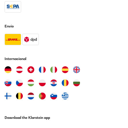
AVALIAÇÃO COMPROVADA
27/12/2022
Envio
schnelle Lieferung, Bilderrahmen sind sehr schön, ich habe sie
verschenkt und sind sehr gut angekommen. immer wieder gerne .
Amazon-Benutzer
Traduzir
Internacional
AVALIAÇÃO COMPROVADA
23/02/2022
Alles bestens. Immer wieder gerne! Alles sauber verpackt und in
tadelosem Zustand erhalten.
Amazon-Benutzer
Traduzir
Download the Klarstein app
AVALIAÇÃO COMPROVADA
23/02/2022