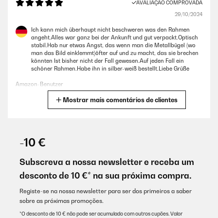
AVALIAÇÃO COMPROVADA
29/10/2024
Usuario/a de amazon
Ich kann mich überhaupt nicht beschweren was den Rahmen
angeht.Alles war ganz bei der Ankunft und gut verpackt.Optisch
AVALIAÇÃO COMPROVADA
stabil.Hab nur etwas Angst, das wenn man die Metallbügel (wo
man das Bild einklemmt)öfter auf und zu macht, das sie brechen
04/04/2018
könnten Ist bisher nicht der Fall gewesen.Auf jeden Fall ein
schöner Rahmen.Habe ihn in silber-weiß bestellt.Liebe Grüße
El color es muy bonito, las medidas exactas. Se corresponde con la
foto (el gris) y sale bien de precio compranmdo los 3. Luego compre
Amazon-Benutzer
unos m'ñas grandes color supuestamente turquesa y en la foto parecen
más azules, en la realidad son más bien verdes.
Mostrar mais comentários de clientes
Traduzir
Usuario/a de amazon
AVALIAÇÃO COMPROVADA
21/04/2024
AVALIAÇÃO COMPROVADA
-10 €
23/01/2018
je l'ai repeint en noir
Subscreva a nossa newsletter e receba um
El Marco bien, estaba en perfecto estado, llegó rápido. Lo compré en
dorado y lo esperava un poco más brillante, peró bien.
Utilisateur d'Amazon
desconto de 10 €* na sua próxima compra.
Usuario/a de amazon
Traduzir
Registe-se na nossa newsletter para ser dos primeiros a saber
sobre as próximas promoções.
AVALIAÇÃO COMPROVADA
*O desconto de 10 € não pode ser acumulado com outros cupões. Valor
AVALIAÇÃO COMPROVADA