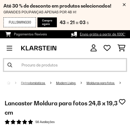
Até 30 % de desconto em produtos selecionados!
GRANDES POUPANÇAS APENAS POR 48 H!
Compre
43
21
02
FULLSWING30
H
M
S
agora
Pagamentos flexíveis
Envio grátis a partir de 100€*
Eletrodomésticos
Modern Living
Molduras para fotos
Lancaster Moldura para fotos 24,8 x 19,3
cm
56 Avaliações