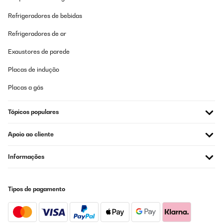
Amazon-Benutzer
Refrigeradores de bebidas
Traduzir
Refrigeradores de ar
AVALIAÇÃO COMPROVADA
Exaustores de parede
04/02/2023
Placas de indução
Das 3er Set ist günstig und hat trotzdem eine super Qualität! Hab
gleich nochmal ein Set davon bestellt, mache ne kleine
Placas a gás
Fotogalerie über'm Highboard. Sehen so toll aus, wie mit
Kreidefarbe gestrichen. Genau mein Ding!
Tópicos populares
Amazon-Benutzer
Traduzir
Apoio ao cliente
AVALIAÇÃO COMPROVADA
Informações
10/01/2023
Bellissime oltre le aspettative
Tipos de pagamento
Utente Amazon
Traduzir