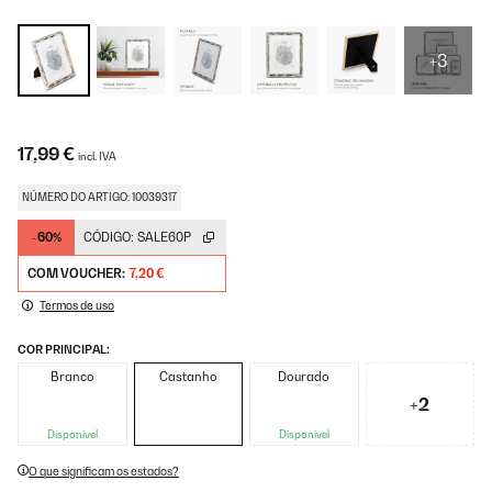
+3
17,99 €
incl. IVA
NÚMERO DO ARTIGO: 10039317
-60%
CÓDIGO:
SALE60P
COM VOUCHER:
7,20 €
Termos de uso
COR PRINCIPAL:
Branco
Castanho
Dourado
+2
Disponível
Disponível
O que significam os estados?