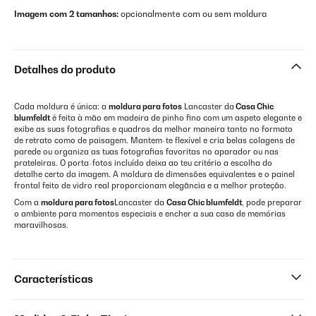
Imagem com 2 tamanhos:
opcionalmente com ou sem moldura
Detalhes do produto
Cada moldura é única: a
moldura para fotos
Lancaster da
Casa Chic
blumfeldt
é feita à mão em madeira de pinho fino com um aspeto elegante e
exibe as suas fotografias e quadros da melhor maneira tanto no formato
de retrato como de paisagem. Mantem-te flexível e cria belas colagens de
parede ou organiza as tuas fotografias favoritas no aparador ou nas
prateleiras. O porta-fotos incluído deixa ao teu critério a escolha do
detalhe certo da imagem. A moldura de dimensões equivalentes e o painel
frontal feito de vidro real proporcionam elegância e a melhor proteção.
Com a
moldura para fotos
Lancaster da
Casa Chic blumfeldt
, pode preparar
o ambiente para momentos especiais e encher a sua casa de memórias
maravilhosas.
Características