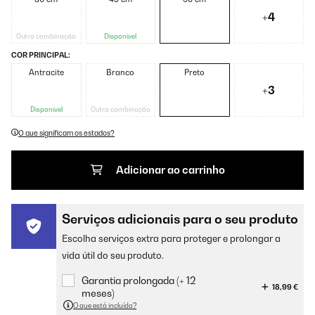
+4
Outra combinação
Disponível
COR PRINCIPAL:
Antracite
Branco
Preto
+3
Disponível
Outra combinação
O que significam os estados?
Adicionar ao carrinho
Serviços adicionais para o seu produto
Escolha serviços extra para proteger e prolongar a
vida útil do seu produto.
Garantia prolongada (+ 12
18,99 €
meses)
O que está incluído?