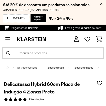
Até 29 % de desconto em produtos selecionados!
GRANDES POUPANÇAS APENAS POR 48 H!
Compre
45
24
48
FULLSWING29
H
M
S
agora
Pagamentos flexíveis
Envio grátis a partir de 100€*
Eletrodomésticos
Placas de fogão
Placas de indução
Delicatessa Hybrid 60cm Placa de
Indução 4 Zonas Preto
73 Avaliações