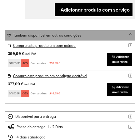
Adicionar produto com serviço
Também disponível em outras condições
Compre este produto em bom estado
399,99 €
incl. IVA
Adicionar
ao carrinho
SALE35P
-35%
Com voucher:
259,99 €
Compre este produto em condição aceitável
377,99 €
incl. IVA
Adicionar
ao carrinho
SALE35P
-35%
Com voucher:
245,69 €
Disponível para entrega
Prazo de entrega: 1 - 2 Dias
14 dias satisfação