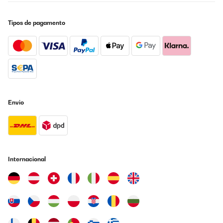
AVALIAÇÃO COMPROVADA
Tipos de pagamento
29/01/2026
Na vaření super ovladání supet ale je jeden velkej problém
smažení dle návodu smažím na 9 a můžu si k tomu klidně lehnout
protože to nesmazi a když to začne, tak se to pálí.
Tak nevím co s tím,jestli reklamovat ale na čem by sme vařili po
dobu reklamace.
JAN
Traduzir
Envio
AVALIAÇÃO COMPROVADA
22/01/2026
We use this cooker for a few years now and we are impressed!
Internacional
The two zones are perfectly matched, and no need for special
wall connectors.We already safed a lot on gasbills.The only
downside is the visibility of the grey on black touch buttons.
Amazon user
Traduzir