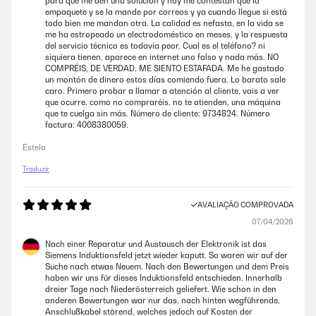
para que me den una solución y hoy me contestan que la
empaquete y se la mande por correos y ya cuando llegue si está
10/12/2024
todo bien me mandan otra. La calidad es nefasta, en la vida se
me ha estropeado un electrodoméstico en meses, y la respuesta
Producto alemán de calidad, el servicio de atención al cliente funciona
del servicio técnico es todavía peor. Cual es el teléfono? ni
perfectamente, si bien atiende por mail pero tanto para devoluciones
siquiera tienen, aparece en internet uno falso y nada más. NO
como cancelaciones de compras funciona correctamente.Al final he
COMPRÉIS, DE VERDAD, ME SIENTO ESTAFADA. Me he gastado
descambiado la placa porque la que compré es más grande de lo que
un montón de dinero estos días comiendo fuera. Lo barato sale
pensaba pero es un producto excepcional y el servicio de KLARSTEIN
caro. Primero probar a llamar a atención al cliente, vais a ver
también.
que ocurre, como no compraréis, no te atienden, una máquina
que te cuelga sin más. Número de cliente: 9734824. Número
Usuario/a de amazon
factura: 4008380059.
Estela
AVALIAÇÃO COMPROVADA
Traduzir
28/11/2024
Solo quiero decir que la compré una vez y la devolví porque no era
AVALIAÇÃO COMPROVADA
blanca y la siguiente que me han traído tampoco es blanca esta ya la
he puesto y la verdad es que me hubiera hecho ilusión que fuera
07/04/2026
blanca. Uno no se compra una placa de inducción todos los días y
tiene que durar años ,deberían especificar bien el color que es.
Nach einer Reparatur und Austausch der Elektronik ist das
Siemens Induktionsfeld jetzt wieder kaputt. So waren wir auf der
Usuario/a de amazon
Suche nach etwas Neuem. Nach den Bewertungen und dem Preis
haben wir uns für dieses Induktionsfeld entschieden. Innerhalb
dreier Tage nach Niederösterreich geliefert. Wie schon in den
anderen Bewertungen war nur das, nach hinten wegführende,
Anschlußkabel störend, welches jedoch auf Kosten der