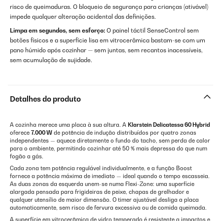
risco de queimaduras. O bloqueio de segurança para crianças (ativável)
impede qualquer alteração acidental das definições.
Limpa em segundos, sem esforço:
O painel táctil SenseControl sem
botões físicos e a superfície lisa em vitrocerâmica bastam-se com um
pano húmido após cozinhar — sem juntas, sem recantos inacessíveis,
sem acumulação de sujidade.
Detalhes do produto
A cozinha merece uma placa à sua altura. A
Klarstein Delicatessa 60 Hybrid
oferece
7.000 W
de potência de indução distribuídos por quatro zonas
independentes — aquece diretamente o fundo do tacho, sem perda de calor
para o ambiente, permitindo cozinhar até 50 % mais depressa do que num
fogão a gás.
Cada zona tem potência regulável individualmente, e a função Boost
fornece a potência máxima de imediato — ideal quando o tempo escasseia.
As duas zonas da esquerda unem-se numa Flexi-Zone: uma superfície
alargada pensada para frigideiras de peixe, chapas de grelhador e
qualquer utensílio de maior dimensão. O timer ajustável desliga a placa
automaticamente, sem risco de fervura excessiva ou de comida queimada.
A superfície em vitrocerâmica de vidro temperado é resistente a impactos e