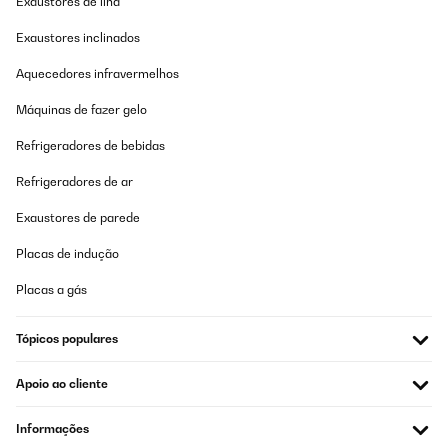
Exaustores de ilha
habe das Kochfeld nun zwei Jahre in Gebrauch und würde es für
Exaustores inclinados
den Preis definitiv wieder kaufen.klar muss man ein paar
Abstriche machen, es ist nicht komplett geräuschlos, bei
Aquecedores infravermelhos
manchen Töpfen/Pfannen brummt es etwas jedoch kommt die
Induktionskraft an und bringt alles super schnell zum Kochen. Es
gibt auch eine praktische Warmhalte Funktion.Wenn man mit drei
Máquinas de fazer gelo
größeren Töpfen und Pfannen kocht, ist man logischerweise
aufgrund der kompakten Anordnung etwas eingeschränkt. (z. b.
Refrigeradores de bebidas
Große Pfanne, großer Suppen/Nudeltopf + größerer Topf für Soße
wird kaum/nicht funktionieren)
Refrigeradores de ar
Amazon-Benutzer
Exaustores de parede
Traduzir
Placas de indução
AVALIAÇÃO COMPROVADA
Placas a gás
29/01/2026
Tópicos populares
Les évaluations indiquent "achat vérifié"... Or, je peux laisser une
évaluation sans avoir acheté le produit ??
Apoio ao cliente
Nathalie
Traduzir
Informações