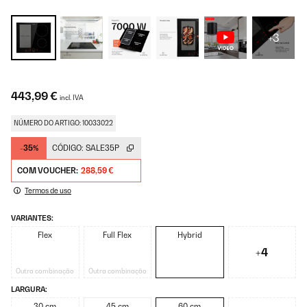
+3
443,99 €
incl. IVA
NÚMERO DO ARTIGO: 10033022
-35%
CÓDIGO:
SALE35P
COM VOUCHER:
288,59 €
Termos de uso
VARIANTES:
Flex
Full Flex
Hybrid
+4
Outra combinação
Outra combinação
LARGURA:
30 cm
45 cm
60 cm