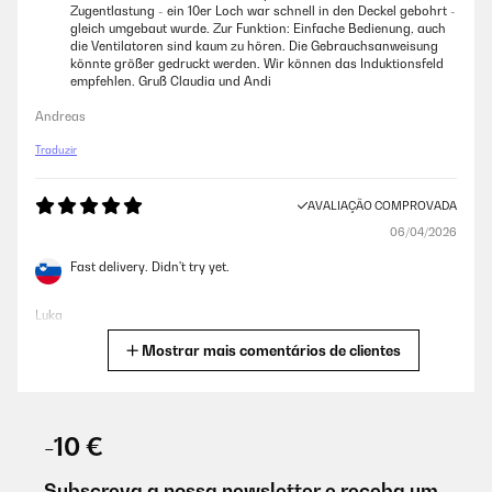
Zugentlastung - ein 10er Loch war schnell in den Deckel gebohrt -
gleich umgebaut wurde. Zur Funktion: Einfache Bedienung, auch
die Ventilatoren sind kaum zu hören. Die Gebrauchsanweisung
könnte größer gedruckt werden. Wir können das Induktionsfeld
empfehlen. Gruß Claudia und Andi
Andreas
Traduzir
AVALIAÇÃO COMPROVADA
06/04/2026
Fast delivery. Didn't try yet.
Luka
Mostrar mais comentários de clientes
Traduzir
AVALIAÇÃO COMPROVADA
22/02/2026
-10 €
Wir haben diesen Herd für unsere hochwertige Einbauküche
gekauft, nachdem uns unser vorheriges Modell von Blaupunkt
Subscreva a nossa newsletter e receba um