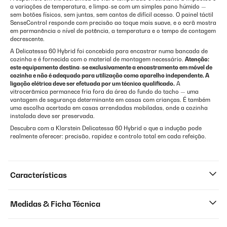
a variações de temperatura, e limpa-se com um simples pano húmido —
sem botões físicos, sem juntas, sem cantos de difícil acesso. O painel táctil
SenseControl responde com precisão ao toque mais suave, e o ecrã mostra
em permanência o nível de potência, a temperatura e o tempo de contagem
decrescente.
A Delicatessa 60 Hybrid foi concebida para encastrar numa bancada de
cozinha e é fornecida com o material de montagem necessário.
Atenção:
este equipamento destina-se exclusivamente a encastramento em móvel de
cozinha e não é adequado para utilização como aparelho independente. A
ligação elétrica deve ser efetuada por um técnico qualificado.
A
vitrocerâmica permanece fria fora da área do fundo do tacho — uma
vantagem de segurança determinante em casas com crianças. É também
uma escolha acertada em casas arrendadas mobiladas, onde a cozinha
instalada deve ser preservada.
Descubra com a Klarstein Delicatessa 60 Hybrid o que a indução pode
realmente oferecer: precisão, rapidez e controlo total em cada refeição.
Características
Medidas & Ficha Técnica