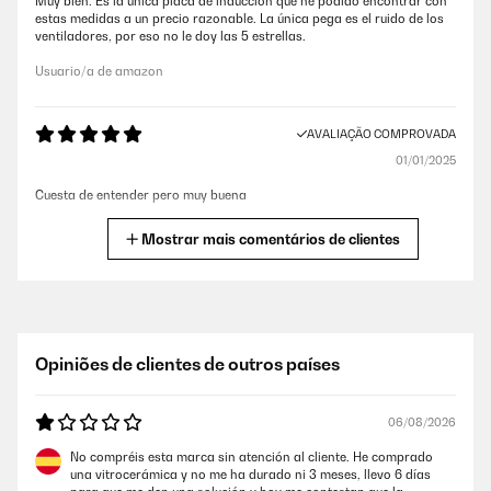
Muy bien. Es la única placa de inducción que he podido encontrar con
estas medidas a un precio razonable. La única pega es el ruido de los
ventiladores, por eso no le doy las 5 estrellas.
Usuario/a de amazon
AVALIAÇÃO COMPROVADA
01/01/2025
Cuesta de entender pero muy buena
Usuario/a de amazon
Mostrar mais comentários de clientes
AVALIAÇÃO COMPROVADA
19/12/2024
El sistema táctil de la vitro es bastante complicado ponerlo en el
Opiniões de clientes de outros países
número que quieres. Por el resto bien, merece la pena.Envío perfecto
por primera vez en mi historia con Seur.
06/08/2026
Usuario/a de amazon
No compréis esta marca sin atención al cliente. He comprado
una vitrocerámica y no me ha durado ni 3 meses, llevo 6 días
AVALIAÇÃO COMPROVADA