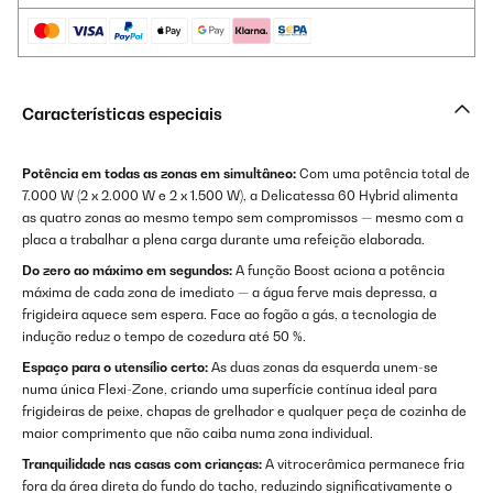
Características especiais
Potência em todas as zonas em simultâneo:
Com uma potência total de
7.000 W (2 x 2.000 W e 2 x 1.500 W), a Delicatessa 60 Hybrid alimenta
as quatro zonas ao mesmo tempo sem compromissos — mesmo com a
placa a trabalhar a plena carga durante uma refeição elaborada.
Do zero ao máximo em segundos:
A função Boost aciona a potência
máxima de cada zona de imediato — a água ferve mais depressa, a
frigideira aquece sem espera. Face ao fogão a gás, a tecnologia de
indução reduz o tempo de cozedura até 50 %.
Espaço para o utensílio certo:
As duas zonas da esquerda unem-se
numa única Flexi-Zone, criando uma superfície contínua ideal para
frigideiras de peixe, chapas de grelhador e qualquer peça de cozinha de
maior comprimento que não caiba numa zona individual.
Tranquilidade nas casas com crianças:
A vitrocerâmica permanece fria
fora da área direta do fundo do tacho, reduzindo significativamente o