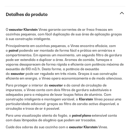
Detalhes do produto
O
exaustor Klarstein
Vinea garante correntes de ar freco frescas em
cozinhas pequenas, com fácil duplicação de sua área de aplicação graças
à sua construção inteligente.
Principalmente em cozinhas pequenas, o Vinea encontra eficácia, com
o
painel
podendo ser montado de forma fácil e prática em armários e
compartimentos. Em apenas um movimento, um segundo filtro de gordura
pode ser estendido e duplicar a área. Aromas de comida, fumaças e
vapores desaparecem de forma rápida e eficiente com potência máxima de
exaustão de 610 m3/h. Desta forma, a potência de exaustão
do
exaustor
pode ser regulada em três níveis. Graças à sua construção
eficiente em energia, o Vinea opera economicamente e de modo silencioso.
Para proteger o interior do
exaustor
e do canal de circulação de
impurezas, o Vinea conta com dois filtros de gordura substituíveis e
adequados para a máquina de lavar louças feitos de alumínio. Com
construção inteligente e montagem variável, o
Klarstein
Vinea possui uma
particularidade adicional: graças ao filtro de carvão activo disponível, a
circulação e troca de ar é possível.
Para uma visualização atenta do fogão, o
painel plano
extensível conta
com duas lâmpadas de alogênio que podem ser trocadas.
Cuide dos odores da sua cozinha com o
exaustor Klarstein
Vinea.