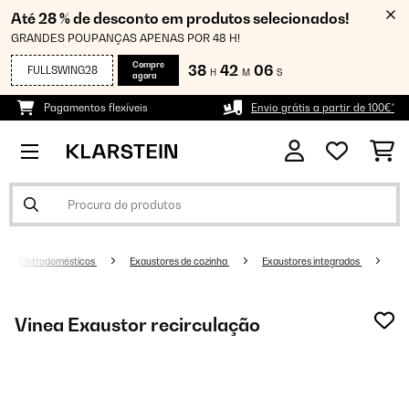
Até 28 % de desconto em produtos selecionados!
GRANDES POUPANÇAS APENAS POR 48 H!
Compre
38
42
06
FULLSWING28
H
M
S
agora
Pagamentos flexíveis
Envio grátis a partir de 100€*
Eletrodomésticos
Exaustores de cozinha
Exaustores integrados
Vinea Exaustor recirculação