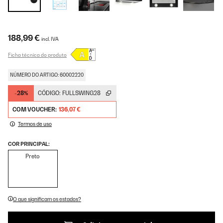
188,99 €
incl. IVA
Ficha técnica do produto
NÚMERO DO ARTIGO: 60002220
-28%
CÓDIGO:
FULLSWING28
COM VOUCHER:
136,07 €
Termos de uso
COR PRINCIPAL:
Preto
O que significam os estados?