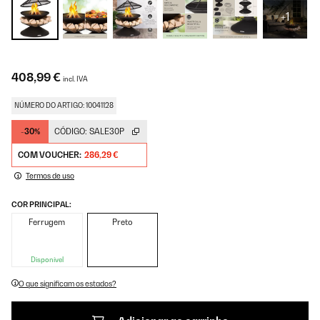
+1
408,99 €
incl. IVA
NÚMERO DO ARTIGO: 10041128
-30%
CÓDIGO:
SALE30P
COM VOUCHER:
286,29 €
Termos de uso
COR PRINCIPAL:
Ferrugem
Preto
Disponível
O que significam os estados?