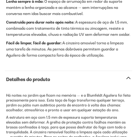
Lenha sempre à mão:
O espaço de arrumação em redor do suporte
mantém a lenha organizada e ao alcance — sem interrupções na
conversa nem idas buscar mais combustível.
Construída para durar noite após noite:
A espessura de aço de 1,5 mm,
combinada com tratamento de tinta térmica ou zincagem, resiste a
temperaturas elevadas, chuva e radiação UV sem deformar nem oxidar.
Fácil de limpar, fácil de guardar:
A cinzeira amovível torna a limpeza
uma tarefa de minutos. As pernas dobráveis permitem guardar a
Aguilera de forma compacta fora da época de utilização.
Detalhes do produto
Há noites no jardim que ficam na memória — e a Blumfeldt Aguilera foi feita
precisamente para isso. Esta taça de fogo transforma qualquer terraço,
jardim ou pátio num autêntico ponto de encontro à volta das chamas:
acolhedor, atmosférico e pronto a usar em qualquer estação do ano.
A estrutura em aço com 1,5 mm de espessura suporta temperaturas
elevadas sem deformar. A grelha de proteção contra faúlhas mantém as
brasas confinadas à taça, para que possa desfrutar do fogo com toda a
tranquilidade. A cinzeira removível facilita a limpeza após cada utilização