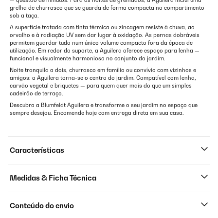
— questão de minutos. Para as noites de grelhados, a Aguilera inclui uma
grelha de churrasco que se guarda de forma compacta no compartimento
sob a taça.
A superfície tratada com tinta térmica ou zincagem resiste à chuva, ao
orvalho e à radiação UV sem dar lugar à oxidação. As pernas dobráveis
permitem guardar tudo num único volume compacto fora da época de
utilização. Em redor do suporte, a Aguilera oferece espaço para lenha —
funcional e visualmente harmonioso no conjunto do jardim.
Noite tranquila a dois, churrasco em família ou convívio com vizinhos e
amigos: a Aguilera torna-se o centro do jardim. Compatível com lenha,
carvão vegetal e briquetes — para quem quer mais do que um simples
cadeirão de terraço.
Descubra a Blumfeldt Aguilera e transforme o seu jardim no espaço que
sempre desejou. Encomende hoje com entrega direta em sua casa.
Características
Medidas & Ficha Técnica
Conteúdo do envio