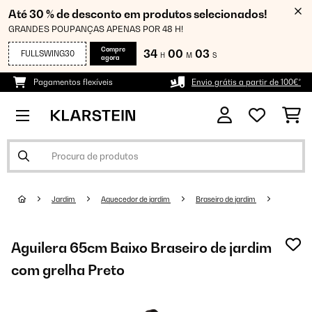
Até 30 % de desconto em produtos selecionados!
GRANDES POUPANÇAS APENAS POR 48 H!
Compre
34
00
03
FULLSWING30
H
M
S
agora
Pagamentos flexíveis
Envio grátis a partir de 100€*
Jardim
Aquecedor de jardim
Braseiro de jardim
Aguilera 65cm Baixo Braseiro de jardim
com grelha Preto