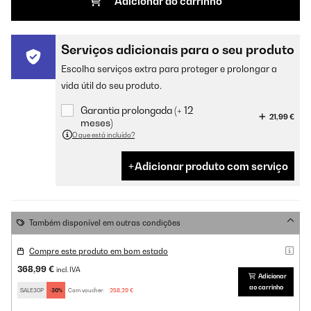
Adicionar ao carrinho
Serviços adicionais para o seu produto
Escolha serviços extra para proteger e prolongar a
vida útil do seu produto.
Garantia prolongada (+ 12
21,99 €
meses)
O que está incluído?
Adicionar produto com serviço
Também disponível em outras condições
Compre este produto em bom estado
368,99 €
incl. IVA
Adicionar
ao carrinho
SALE30P
-30%
Com voucher:
258,29 €