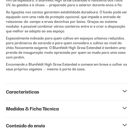
mm de espessura, o Blumfeldt High Grow Extended é resistente aos raios
UV, às geadas e à chuva — preparado para o exterior durante anos a fio.
As ligações nos cantos garantem estabilidade duradoura. O fundo pode ser
equipado com uma rede de proteção opcional, que impede a entrada de
ratazanas-do-campo e ervas daninhas por baixo. Graças ao sistema
modular, é possível combinar vários canteiros entre si e criar a disposição
que melhor se adapta ao seu espaço.
Especialmente indicado para quem cultiva em espaços urbanos reduzidos,
para jardineiros de varanda e para quem considera o cultivo ao nível do
chão fisicamente exigente. O Blumfeldt High Grow Extended é também uma
prenda de inauguração muito apreciada por quem se muda para uma casa
com jardim.
Encomende o Blumfeldt High Grow Extended e comece em breve a colher os
seus próprios vegetais — mesmo à porta de casa.
Características
Medidas & Ficha Técnica
Conteúdo do envio