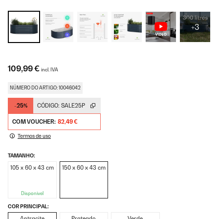
+3
109,99 €
incl. IVA
NÚMERO DO ARTIGO: 10046042
-25%
CÓDIGO:
SALE25P
COM VOUCHER:
82,49 €
Termos de uso
TAMANHO:
105 x 60 x 43 cm
150 x 60 x 43 cm
Disponível
COR PRINCIPAL:
Antracite
Prateado
Verde