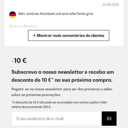
21/08/2025
Sehr schönes Hochbeet und eine tolle Farbe grün
Amazon-Benutzer
Mostrar mais comentários de clientes
Traduzir
AVALIAÇÃO COMPROVADA
06/06/2025
-10 €
Gute Qualität gute Aufbauanleitung.sind voll und ganz zufrieden.
Subscreva a nossa newsletter e receba um
Amazon-Benutzer
desconto de 10 €* na sua próxima compra.
Traduzir
Registe-se na nossa newsletter para ser dos primeiros a saber
sobre as próximas promoções.
AVALIAÇÃO COMPROVADA
*O desconto de 10 € não pode ser acumulado com outros cupões. Valor
mínimo da encomenda: 100 €.
20/05/2025
Das Hochbeet ist sehr stabil und macht einen hochwertigen
Eindruck! Gerne wieder