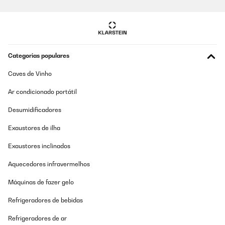
Amazon-Benutzer
Traduzir
AVALIAÇÃO COMPROVADA
Categorias populares
06/05/2025
Caves de Vinho
War schnell zusammengebaut. Der Aufbau ergibt sich von selbst.
Ar condicionado portátil
Amazon-Benutzer
Desumidificadores
Traduzir
Exaustores de ilha
AVALIAÇÃO COMPROVADA
Exaustores inclinados
13/04/2025
Aquecedores infravermelhos
Easy to assemble, very sturdy, beautiful design.
Máquinas de fazer gelo
Amazon user
Refrigeradores de bebidas
Traduzir
Refrigeradores de ar