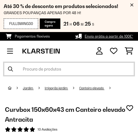
Até 30 % de desconto em produtos selecionados!
GRANDES POUPANÇAS APENAS POR 48 H!
Compre
21
06
25
FULLSWING30
H
M
S
agora
Pagamentos flexíveis
Envio grátis a partir de 100€*
Jardim
Irrigação jardim
Canteiro elevado
Curvbox 150x60x43 cm Canteiro elevado
Antracita
10 Avaliações