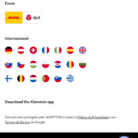
Envio
AVALIAÇÃO COMPROVADA
13/03/2025
La forme m à plu. Je l ai acheté. Très bon produit mais attention
aux coupures. Pas rouleau de protection mettre sur le dessus de
la tôle. Potager monté. J'ai acheté 2 grands potagers en tôle
chez un autre vendeur sur Amazon , ce ruban était inclu dans le
Internacional
paquet.
Utilisateur d'Amazon
Traduzir
AVALIAÇÃO COMPROVADA
26/03/2022
Tolles, schickes Hochbeet. Leider ist innen eine superdünne
Plastikfolie, die mühsam entfernt werden muss. Das dauerte bei
Download the Klarstein app
uns länger, als das Hochbeet aufzubauen …
Amazon-Benutzer
Este site está protegido pelo reCAPTCHA e sujeito à
Política de Privacidade
e aos
Termos de Serviço
da Google.
Traduzir