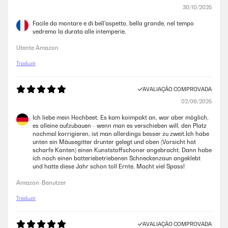
30/10/2025
Facile da montare e di bell'aspetto, bella grande, nel tempo
vedremo la durata alle intemperie.
Utente Amazon
Traduzir
AVALIAÇÃO COMPROVADA
02/09/2025
Ich liebe mein Hochbeet. Es kam koimpakt an, war aber möglich,
es alleine aufzubauen - wenn man es verschieben will, den Platz
nochmal korrigieren, ist man allerdings besser zu zweit.Ich habe
unten ein Mäusegitter drunter gelegt und oben (Vorsicht hat
scharfe Kanten) einen Kunststoffschoner angebracht. Dann habe
ich noch einen batteriebetriebenen Schneckenzaun angeklebt
und hatte diese Jahr schon toll Ernte. Macht viel Spass!
Amazon-Benutzer
Traduzir
AVALIAÇÃO COMPROVADA