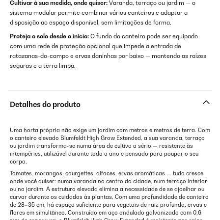
Cultivar à sua medida, onde quiser:
Varanda, terraço ou jardim — o
sistema modular permite combinar vários canteiros e adaptar a
disposição ao espaço disponível, sem limitações de forma.
Proteja o solo desde o início:
O fundo do canteiro pode ser equipado
com uma rede de proteção opcional que impede a entrada de
ratazanas-do-campo e ervas daninhas por baixo — mantendo as raízes
seguras e a terra limpa.
Detalhes do produto
Uma horta própria não exige um jardim com metros e metros de terra. Com
o canteiro elevado Blumfeldt High Grow Extended, a sua varanda, terraço
ou jardim transforma-se numa área de cultivo a sério — resistente às
intempéries, utilizável durante todo o ano e pensado para poupar o seu
corpo.
Tomates, morangos, courgettes, alfaces, ervas aromáticas — tudo cresce
onde você quiser: numa varanda no centro da cidade, num terraço interior
ou no jardim. A estrutura elevada elimina a necessidade de se ajoelhar ou
curvar durante os cuidados às plantas. Com uma profundidade de canteiro
de 28–35 cm, há espaço suficiente para vegetais de raiz profunda, ervas e
flores em simultâneo. Construído em aço ondulado galvanizado com 0,6