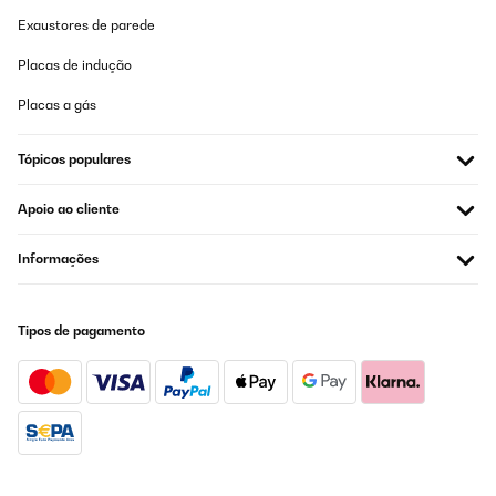
AVALIAÇÃO COMPROVADA
Exaustores de parede
14/03/2025
Placas de indução
I was looking at making some planters until I discover these.I
bought three semi circular planers and a long one from
Amazon.Beautifully wrapped and packaged into a small box.I
Placas a gás
covered the kitchen table with towels and assembled it standing
up ~ much better for your backThe instructions are simple and
clear.An electric screwdriver is very much recommended, but not
Tópicos populares
essential.Nuts and and bolts into a plastic bowl and sort the
panels out.It's repetitive work but not hard.Panel to panel and
Apoio ao cliente
washers & bolts in the joining holes.I did them finger tight
everywhere to start with.Once it was all together I went round
with the electric screwdriver in one hand a a little spanner in the
Informações
other to tighten everything up.It looks great in my eyes, it's very
good value for money, the available different sizes to suit your
garden space.Once in place I started to fill it with the cheap
Council compost available at the recycling centre. The top layers
Tipos de pagamento
will have better quality compost for the plants to grow in.The
three semi circular planters will eventually sit in front of a fence
that will hide the air source heat pump.I am delighted with the
planters.
Amazon user
Traduzir