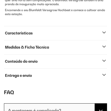
quer uma horta sem complicações. O Blumfeldt Versagrow também é uma
prenda de inauguração muito apreciada.
Encomende o seu Blumfeldt Versagrow Hochbeet e comece a cultivar ainda
esta estação.
Características
Medidas & Ficha Técnica
Conteúdo do envio
Entrega e envio
FAQ
A montagem é complicada?