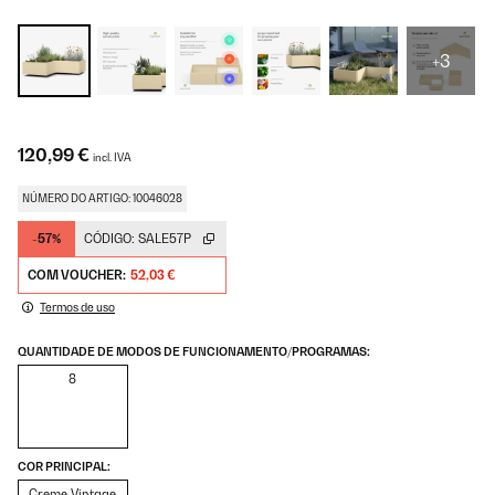
+3
120,99 €
incl. IVA
NÚMERO DO ARTIGO: 10046028
-57%
CÓDIGO:
SALE57P
COM VOUCHER:
52,03 €
Termos de uso
QUANTIDADE DE MODOS DE FUNCIONAMENTO/PROGRAMAS:
8
COR PRINCIPAL:
Creme Vintage