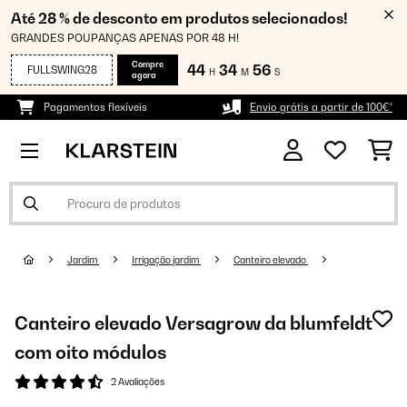
Até 28 % de desconto em produtos selecionados!
GRANDES POUPANÇAS APENAS POR 48 H!
Compre
44
34
55
FULLSWING28
H
M
S
agora
Pagamentos flexíveis
Envio grátis a partir de 100€*
Jardim
Irrigação jardim
Canteiro elevado
Canteiro elevado Versagrow da blumfeldt
com oito módulos
2 Avaliações