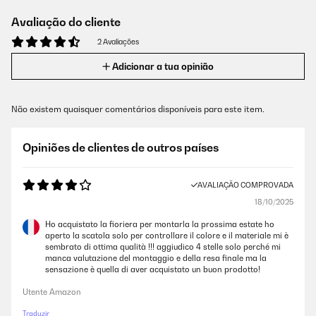
Avaliação do cliente
2 Avaliações
Adicionar a tua opinião
Não existem quaisquer comentários disponíveis para este item.
Opiniões de clientes de outros países
AVALIAÇÃO COMPROVADA
18/10/2025
Ho acquistato la fioriera per montarla la prossima estate ho
aperto la scatola solo per controllare il colore e il materiale mi è
sembrato di ottima qualità !!! aggiudico 4 stelle solo perché mi
manca valutazione del montaggio e della resa finale ma la
sensazione è quella di aver acquistato un buon prodotto!
Utente Amazon
Traduzir