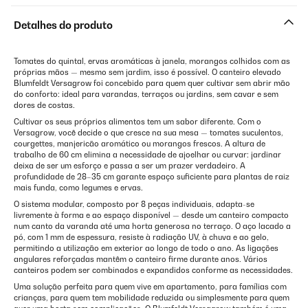
Detalhes do produto
Tomates do quintal, ervas aromáticas à janela, morangos colhidos com as
próprias mãos — mesmo sem jardim, isso é possível. O canteiro elevado
Blumfeldt Versagrow foi concebido para quem quer cultivar sem abrir mão
do conforto: ideal para varandas, terraços ou jardins, sem cavar e sem
dores de costas.
Cultivar os seus próprios alimentos tem um sabor diferente. Com o
Versagrow, você decide o que cresce na sua mesa — tomates suculentos,
courgettes, manjericão aromático ou morangos frescos. A altura de
trabalho de 60 cm elimina a necessidade de ajoelhar ou curvar: jardinar
deixa de ser um esforço e passa a ser um prazer verdadeiro. A
profundidade de 28–35 cm garante espaço suficiente para plantas de raiz
mais funda, como legumes e ervas.
O sistema modular, composto por 8 peças individuais, adapta-se
livremente à forma e ao espaço disponível — desde um canteiro compacto
num canto da varanda até uma horta generosa no terraço. O aço lacado a
pó, com 1 mm de espessura, resiste à radiação UV, à chuva e ao gelo,
permitindo a utilização em exterior ao longo de todo o ano. As ligações
angulares reforçadas mantêm o canteiro firme durante anos. Vários
canteiros podem ser combinados e expandidos conforme as necessidades.
Uma solução perfeita para quem vive em apartamento, para famílias com
crianças, para quem tem mobilidade reduzida ou simplesmente para quem