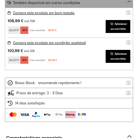
Também disponível em outras condições
Compre este produto em bom estado
108,99 €
incl. IVA
Adicionar
ao carrinho
SALE57P
-57%
Com voucher:
46,87 €
Compre este produto em condição aceitável
102,99 €
incl. IVA
Adicionar
ao carrinho
SALE57P
-57%
Com voucher:
44,29 €
Baixo Stock - encomende rapidamente !
Prazo de entrega: 2 - 3 Dias
14 dias satisfação
Características especiais