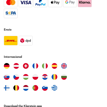
AVALIAÇÃO COMPROVADA
06/05/2025
War schnell zusammengebaut. Der Aufbau ergibt sich von selbst.
Envio
Amazon-Benutzer
Traduzir
AVALIAÇÃO COMPROVADA
Internacional
15/04/2025
Gute Qualität, lässt sich gut zusammen bauen.Zwar erst ein
wenig frickelich aber dann ist es gut.
Amazon-Benutzer
Traduzir
AVALIAÇÃO COMPROVADA
13/04/2025
Download the Klarstein app