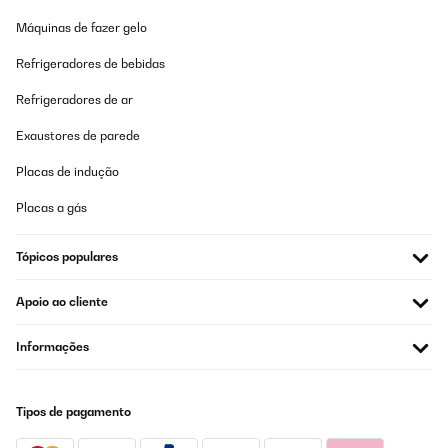
AVALIAÇÃO COMPROVADA
Máquinas de fazer gelo
20/05/2025
Refrigeradores de bebidas
Das Hochbeet ist sehr stabil und macht einen hochwertigen
Eindruck! Gerne wieder
Refrigeradores de ar
Amazon-Benutzer
Exaustores de parede
Traduzir
Placas de indução
AVALIAÇÃO COMPROVADA
Placas a gás
09/05/2025
Tópicos populares
Ich bin absolut begeistert von diesem Hochbeet aus Metall! Der
Aufbau war einfach und gut erklärt – auch allein machbar. Das
Material wirkt sehr robust und wetterfest, genau richtig für den
Apoio ao cliente
Einsatz im Garten. Durch die erhöhte Bauweise ist das Arbeiten
rückenschonend und angenehm. Außerdem sieht das Hochbeet
modern und hochwertig aus – ein echter Hingucker. Bisher
Informações
keinerlei Rost oder andere Mängel, selbst nach starkem Regen.
Ich würde es jederzeit wieder kaufen!
Amazon-Benutzer
Tipos de pagamento
Traduzir