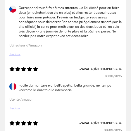
Correspond tout à fait à mes attentes. Je l’ai divisé pour en faire
deux (en achetant des vis en plus) et elles restent assez hautes
pour faire mon potager. Prévoir un budget terreau assez
conséquent pour démarrer.Par contre jai également acheté (sur le
site officiel) la serre pour mettre sur un des deux bacs et j’en suis
très déçue => une journée de forte pluie et la bâche a persé. Ne
perdez pas votre argent avec cet accessoire.
Utilisateur d'Amazon
Traduzir
AVALIAÇÃO COMPROVADA
30/10/2025
Facile da montare e di bell'aspetto, bella grande, nel tempo
vedremo la durata alle intemperie.
Utente Amazon
Traduzir
AVALIAÇÃO COMPROVADA
09/09/2025