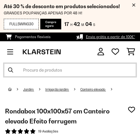
Até 30 % de desconto em produtos selecionados!
GRANDES POUPANÇAS APENAS POR 48 H!
Compre
17
42
03
FULLSWING30
H
M
S
agora
Pagamentos flexíveis
Envio grátis a partir de 100€*
Jardim
Irrigação jardim
Canteiro elevado
Rondabox 100x100x57 cm Canteiro
elevado Efeito ferrugem
19 Avaliações