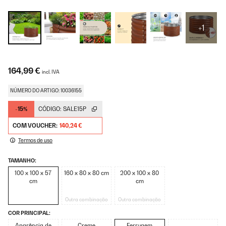
+1
164,99 €
incl. IVA
NÚMERO DO ARTIGO: 10036155
-15%
CÓDIGO:
SALE15P
COM VOUCHER:
140,24 €
Termos de uso
TAMANHO:
100 x 100 x 57
160 x 80 x 80 cm
200 x 100 x 80
cm
cm
Outra combinação
Outra combinação
COR PRINCIPAL:
Aparência de
Creme
Ferrugem