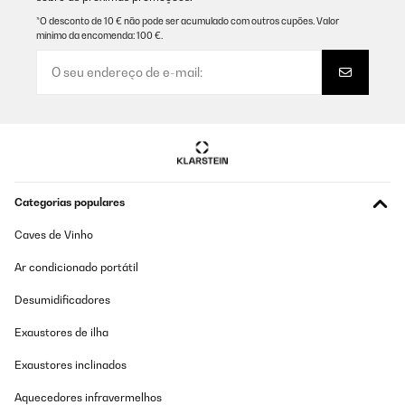
Amazon-Benutzer
*O desconto de 10 € não pode ser acumulado com outros cupões. Valor
mínimo da encomenda: 100 €.
Traduzir
AVALIAÇÃO COMPROVADA
21/08/2025
Sehr schönes Hochbeet und eine tolle Farbe grün
Amazon-Benutzer
Categorias populares
Traduzir
Caves de Vinho
AVALIAÇÃO COMPROVADA
Ar condicionado portátil
06/06/2025
Desumidificadores
Gute Qualität gute Aufbauanleitung.sind voll und ganz zufrieden.
Exaustores de ilha
Amazon-Benutzer
Exaustores inclinados
Traduzir
Aquecedores infravermelhos