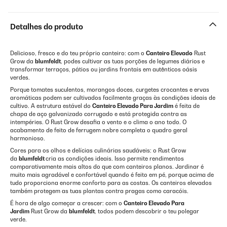
Detalhes do produto
Delicioso, fresco e do teu próprio canteiro: com o
Canteiro Elevado
Rust
Grow da
blumfeldt
, podes cultivar as tuas porções de legumes diários e
transformar terraços, pátios ou jardins frontais em autênticos oásis
verdes.
Porque tomates suculentos, morangos doces, curgetes crocantes e ervas
aromáticas podem ser cultivados facilmente graças às condições ideais de
cultivo. A estrutura estável do
Canteiro Elevado Para Jardim
é feita de
chapa de aço galvanizado corrugado e está protegida contra as
intempéries. O Rust Grow desafia o vento e o clima o ano todo. O
acabamento de feito de ferrugem nobre completa o quadro geral
harmonioso.
Cores para os olhos e delícias culinárias saudáveis: o Rust Grow
da
blumfeldt
cria as condições ideais. Isso permite rendimentos
comparativamente mais altos do que com canteiros planos. Jardinar é
muito mais agradável e confortável quando é feito em pé, porque acima de
tudo proporciona enorme conforto para as costas. Os canteiros elevados
também protegem as tuas plantas contra pragas como caracóis.
É hora de algo começar a crescer: com o
Canteiro Elevado Para
Jardim
Rust Grow da
blumfeldt
, todos podem descobrir o teu polegar
verde.