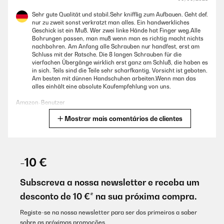
Sehr gute Qualität und stabil.Sehr knifflig zum Aufbauen. Geht def.
nur zu zweit sonst verkratzt man alles. Ein handwerkliches
Geschick ist ein Muß. Wer zwei linke Hände hat Finger weg.Alle
Bohrungen passen, man muß wenn man es richtig macht nichts
nachbohren. Am Anfang alle Schrauben nur handfest, erst am
Schluss mit der Ratsche. Die 8 langen Schrauben für die
vierfachen Übergänge wirklich erst ganz am Schluß, die haben es
in sich. Teils sind die Teile sehr scharfkantig, Vorsicht ist geboten.
Am besten mit dünnen Handschuhen arbeiten.Wenn man das
alles einhält eine absolute Kaufempfehlung von uns.
Amazon-Benutzer
Mostrar mais comentários de clientes
Traduzir
AVALIAÇÃO COMPROVADA
02/09/2025
-10 €
Ich liebe mein Hochbeet. Es kam koimpakt an, war aber möglich,
es alleine aufzubauen - wenn man es verschieben will, den Platz
Subscreva a nossa newsletter e receba um
nochmal korrigieren, ist man allerdings besser zu zweit.Ich habe
desconto de 10 €* na sua próxima compra.
unten ein Mäusegitter drunter gelegt und oben (Vorsicht hat
scharfe Kanten) einen Kunststoffschoner angebracht. Dann habe
ich noch einen batteriebetriebenen Schneckenzaun angeklebt
Registe-se na nossa newsletter para ser dos primeiros a saber
und hatte diese Jahr schon toll Ernte. Macht viel Spass!
sobre as próximas promoções.