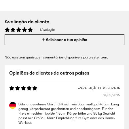
Avaliação do cliente
1 Avaliação
Adicionar a tua opinião
Não existem quaisquer comentários disponíveis para este item.
Opiniões de clientes de outros países
AVALIAÇÃO COMPROVADA
21/09/2025
Sehr angenehmes Shirt, fühlt sich wie Baumwollqualität an. Lang
genug, körperbetont geschnitten und anschmiegsam. Für den
Preis ein echter Tipp!Bei 1,85 m Körperhöhe und 95 kg Gewicht
passt mir Größe L.Klare Empfehlung fürs Gym oder das Home-
Workout!