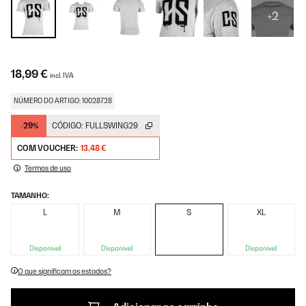
+2
18,99 €
incl. IVA
NÚMERO DO ARTIGO: 10028728
-29%
CÓDIGO:
FULLSWING29
COM VOUCHER:
13,48 €
Termos de uso
TAMANHO:
L
M
S
XL
Disponível
Disponível
Disponível
O que significam os estados?