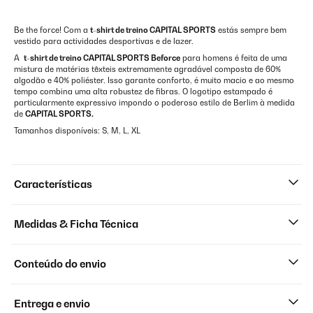
Be the force! Com a
t-shirt de treino CAPITAL SPORTS
estás sempre bem
vestido para actividades desportivas e de lazer.
A
t-shirt de treino CAPITAL SPORTS Beforce
para homens é feita de uma
mistura de matérias têxteis extremamente agradável composta de 60%
algodão e 40% poliéster. Isso garante conforto, é muito macio e ao mesmo
tempo combina uma alta robustez de fibras. O logotipo estampado é
particularmente expressivo impondo o poderoso estilo de Berlim à medida
de
CAPITAL SPORTS.
Tamanhos disponíveis: S, M, L, XL
Características
Medidas & Ficha Técnica
Conteúdo do envio
Entrega e envio