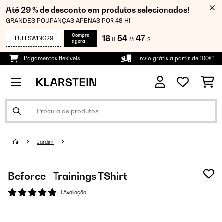
Até 29 % de desconto em produtos selecionados!
GRANDES POUPANÇAS APENAS POR 48 H!
Compre
18
54
46
FULLSWING29
H
M
S
agora
Pagamentos flexíveis
Envio grátis a partir de 100€*
Jardim
Beforce - Trainings TShirt
1 Avaliação