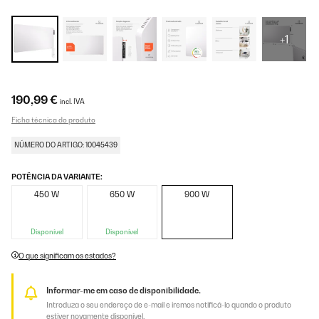
+1
190,99 €
incl. IVA
Ficha técnica do produto
NÚMERO DO ARTIGO: 10045439
POTÊNCIA DA VARIANTE:
450 W
650 W
900 W
Disponível
Disponível
O que significam os estados?
Informar-me em caso de disponibilidade.
Introduza o seu endereço de e-mail e iremos notificá-lo quando o produto
estiver novamente disponível.