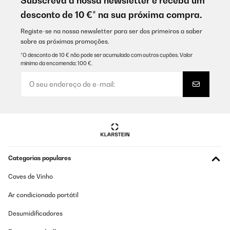
Subscreva a nossa newsletter e receba um
Plastik gerochen, aber nach ein paar Tagen hat sich das gelegt.
desconto de 10 €* na sua próxima compra.
Jetzt macht es, was es soll.
Amazon-Benutzer
Registe-se na nossa newsletter para ser dos primeiros a saber
sobre as próximas promoções.
Traduzir
*O desconto de 10 € não pode ser acumulado com outros cupões. Valor
mínimo da encomenda: 100 €.
Categorias populares
Caves de Vinho
Ar condicionado portátil
Desumidificadores