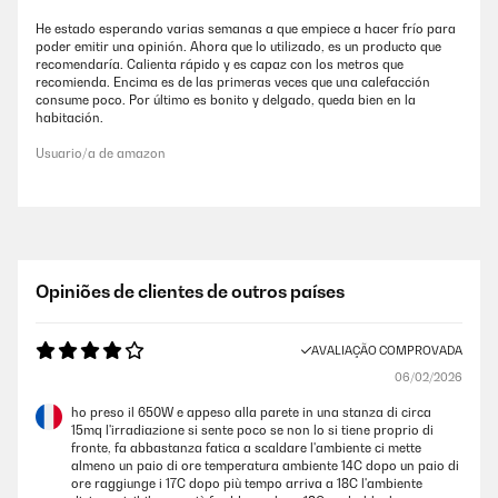
He estado esperando varias semanas a que empiece a hacer frío para
poder emitir una opinión. Ahora que lo utilizado, es un producto que
recomendaría. Calienta rápido y es capaz con los metros que
recomienda. Encima es de las primeras veces que una calefacción
consume poco. Por último es bonito y delgado, queda bien en la
habitación.
Usuario/a de amazon
Opiniões de clientes de outros países
AVALIAÇÃO COMPROVADA
06/02/2026
ho preso il 650W e appeso alla parete in una stanza di circa
15mq l'irradiazione si sente poco se non lo si tiene proprio di
fronte, fa abbastanza fatica a scaldare l'ambiente ci mette
almeno un paio di ore temperatura ambiente 14C dopo un paio di
ore raggiunge i 17C dopo più tempo arriva a 18C l'ambiente