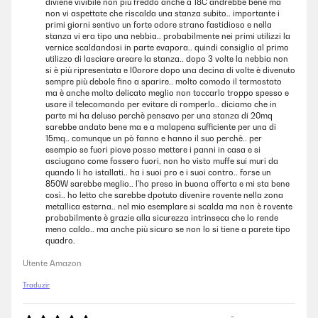
diviene vivibile non più freddo anche a 18C andrebbe bene ma
non vi aspettate che riscalda una stanza subito.. importante i
primi giorni sentivo un forte odore strano fastidioso e nella
stanza vi era tipo una nebbia.. probabilmente nei primi utilizzi la
vernice scaldandosi in parte evapora.. quindi consiglio al primo
utilizzo di lasciare areare la stanza.. dopo 3 volte la nebbia non
si è più ripresentata e l0orore dopo una decina di volte è divenuto
sempre più debole fino a sparire.. molto comodo il termostato
ma è anche molto delicato meglio non toccarlo troppo spesso e
usare il telecomando per evitare di romperlo.. diciamo che in
parte mi ha deluso perchè pensavo per una stanza di 20mq
sarebbe andato bene ma e a malapena sufficiente per una di
15mq.. comunque un pò fanno e hanno il suo perchè.. per
esempio se fuori piove posso mettere i panni in casa e si
asciugano come fossero fuori, non ho visto muffe sui muri da
quando li ho istallati.. ha i suoi pro e i suoi contro.. forse un
850W sarebbe meglio.. l'ho preso in buona offerta e mi sta bene
così.. ho letto che sarebbe dpotuto divenire rovente nella zona
metallica esterna.. nel mio esemplare si scalda ma non è rovente
probabilmente è grazie alla sicurezza intrinseca che lo rende
meno caldo.. ma anche più sicuro se non lo si tiene a parete tipo
quadro.
Utente Amazon
Traduzir