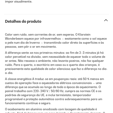
impor visualmente.
Detalhes do produto
Calor sem ruído, sem correntes de ar, sem esperas. O Klarstein
Wonderbeam aquece por infravermelhos — exatamente como o sol aquece
a pele num dia de Inverno — transmitindo calor direto às superfícies e às
pessoas, sem pôr o ar em movimento.
A diferença sente-se nos primeiros minutos: ao fim de 2–3 minutos já há
calor percetível na divisão, sem necessidade de aquecer todo o volume de
ar antes. Não resseca o ambiente, não levanta poeiras, não faz qualquer
ruído. Para o quarto, o escritório em casa ou o quarto das crianças, é
precisamente esta qualidade de calor silencioso que faz a diferença no dia-
a-dia.
A classe energética A traduz-se em poupanças reais: até 50 % menos em
custos de operação face a aquecedores elétricos convencionais — uma
diferença que se acumula ao longo de toda a época de aquecimento. O
painel trabalha com 220–240 V / 50/60 Hz, cumpre as normas CE e os
padrões de segurança da UE, e inclui termóstato, temporizador
programável e proteção automática contra sobreaquecimento para um
funcionamento contínuo e seguro.
O acabamento em alumínio anodizado com lacagem de qualidade é