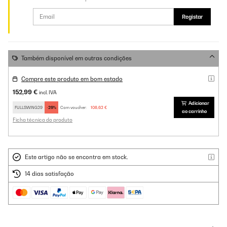
Registar
Também disponível em outras condições
Compre este produto em bom estado
152,99 €
incl. IVA
Adicionar
FULLSWING29
-29%
Com voucher:
108,62 €
ao carrinho
Ficha técnica do produto
Este artigo não se encontra em stock.
14 dias satisfação