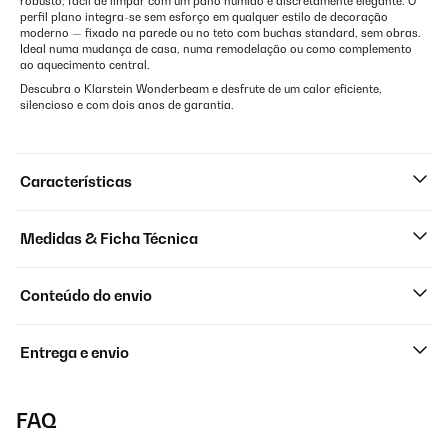
robusto, fácil de limpar com um pano húmido e discretamente elegante. O
perfil plano integra-se sem esforço em qualquer estilo de decoração
moderno — fixado na parede ou no teto com buchas standard, sem obras.
Ideal numa mudança de casa, numa remodelação ou como complemento
ao aquecimento central.
Descubra o Klarstein Wonderbeam e desfrute de um calor eficiente,
silencioso e com dois anos de garantia.
Características
Medidas & Ficha Técnica
Conteúdo do envio
Entrega e envio
FAQ