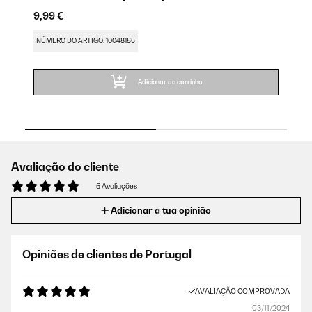
9,99 €
15
NÚMERO DO ARTIGO: 10048185
NÚ
Adicionar ao carrinho
Avaliação do cliente
5 Avaliações
Adicionar a tua opinião
Opiniões de clientes de Portugal
AVALIAÇÃO COMPROVADA
03/11/2024