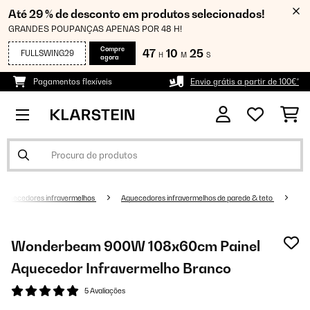
Até 29 % de desconto em produtos selecionados!
GRANDES POUPANÇAS APENAS POR 48 H!
Compre
47
10
25
FULLSWING29
H
M
S
agora
Pagamentos flexíveis
Envio grátis a partir de 100€*
Aquecedores infravermelhos
Aquecedores infravermelhos de parede & teto
Wonderbeam 900W 108x60cm Painel
Aquecedor Infravermelho Branco
5 Avaliações