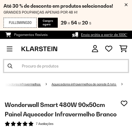
Até 30 % de desconto em produtos selecionados!
GRANDES POUPANÇAS APENAS POR 48 H!
Compre
29
54
19
FULLSWING30
H
M
S
agora
Pagamentos flexíveis
Envio grátis a partir de 100€*
Aquecedores infravermelhos
Aquecedores infravermelhos de parede & teto
Wonderwall Smart 480W 90x50cm
Painel Aquecedor Infravermelho Branco
7 Avaliações