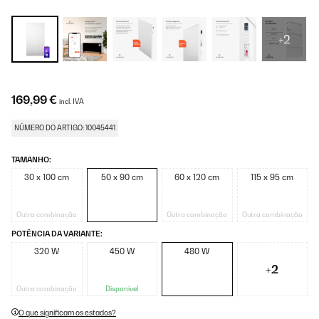
+2
169,99 €
incl. IVA
NÚMERO DO ARTIGO: 10045441
TAMANHO:
30 x 100 cm
50 x 90 cm
60 x 120 cm
115 x 95 cm
Outra combinação
Outra combinação
Outra combinação
POTÊNCIA DA VARIANTE:
320 W
450 W
480 W
+2
Outra combinação
Disponível
O que significam os estados?