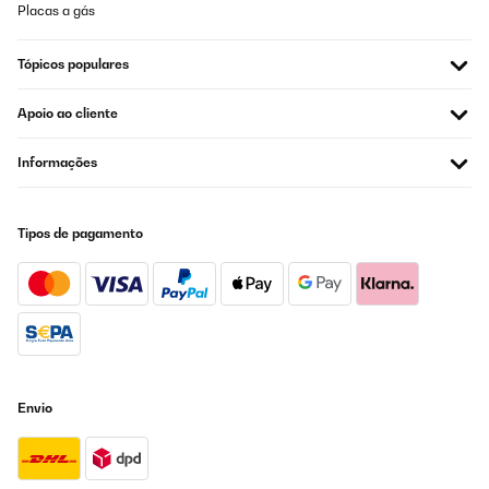
Placas a gás
AVALIAÇÃO COMPROVADA
12/02/2024
Tópicos populares
Wir haben uns dieses Holzpaneele unvoreingenommen gekauft,
um zwei etwas kühlere Fensterelemente etwas zu entschärfen.
Apoio ao cliente
Inzwischen ist es so, dass das Paneel an der Wand installiert ist
und am Tag bei uns circa 2-3 Stunden im Betrieb ist. Die Wärme
ist sehr angenehm, wenn auch die Oberflächentemperatur fast
Informações
heiß werden kann, wir haben es hinter unserer Sitzecke montiert,
um die Strahlung Kälte von den dabei Angehörigen Fenstern zu
reduzieren. Dies funktioniert einwandfrei. Durch die von der
Wand abstehende Montage (circa 4 cm Luft zwischen Paneele
Tipos de pagamento
und Wand) und die Tatsache, dass auch die Rückseite etwas
wärmer abbekommt wird zum einen das Mauerwerk gewärmt,
Und warme Luft zirkuliert hinter dem Paneel wie in einem
Heizkörper, wodurch unsere anderen Heizkörper regelmäßig die
Temperatur reduzieren.Vom Gefühl ist es, wie wenn die Sonne
durch das Fenster scheint.Wir sind wirklich positiv überrascht,
und wir waren zunächst auch sehr skeptisch. Die Bauform ist
ideal und wenig auffällig jedoch darf man sich nicht erhoffen, mit
solch einer Konstruktion anderer Heizkörper komplett ersetzen
zu können . Bei uns als Zusatzheizung aber ein sehr sehr
Envio
angenehmes Wohngefühl.Was verstärken positiv hinzukommt ist
die geringe Leistungsaufnahme und an Tagen, an denen es
draußen kalt ist aber die Sonne scheint, können wir mit unserem
Balkon Kraftwerk kostenlos Wärme erzeugen.Zu der
Fernbedienung und den Temperatursensor . Ob dieser haargenau