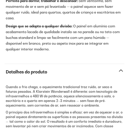
Perfeito para dormir, trabalhar e descansar:
Sem ventoinha, sem
movimento de ar e sem pó levantado — o painel aquece sem fazer
qualquer ruído, ideal para quartos, quartos de criança e escritórios em
casa.
Design que se adapta a qualquer divisão:
O painel em alumínio com
acabamento lacado de qualidade instala-se na parede ou no teto com
buchas standard e limpa-se facilmente com um pano húmido —
disponível em branco, preto ou aspeto inox para se integrar em
qualquer interior moderno.
Detalhes do produto
Quando o frio chega, o aquecimento tradicional traz ruído, ar seco e
faturas pesadas. A Klarstein Wonderwall é diferente: com tecnologia de
infravermelhos e 480 W de potência, aquece silenciosamente a sala, o
escritório e o quarto em apenas 2–3 minutos — sem fase de pré-
aquecimento, sem correntes de ar, sem ressecar o ambiente.
O princípio dos infravermelhos é simples e eficaz: em vez de aquecer o ar, o
painel aquece diretamente as superfícies e as pessoas presentes na divisão
— tal como o calor do sol. O resultado é um conforto imediato e duradouro,
sem levantar pó nem criar movimentos de ar incómodos. Com classe