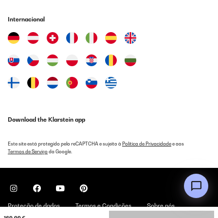
die exakte Temperatur anzeigt, kann ich nicht wirklich sagen
dazu fehlen mir die Messinstrumente. Jedoch wenn ich den
Internacional
Temperatursensor auf 21 °C stelle und diesen circa 2 m vom
Paneel entfernt auf den Tisch stelle, schaltet dieses entsprechend
angenehm zu und ab, ohne dass es sich im Dauerbetrieb befindet
Also funktioniert auch dieses Teil in diesem Sinne. dies gibt mir
den Aufschluss, dass das Heizpaneel und der Thermostat sich
gegenseitig in der Nähe befinden müssen, um auch entsprechend
aufeinander reagieren zu können.
Amazon-Benutzer
Traduzir
Download the Klarstein app
AVALIAÇÃO COMPROVADA
02/10/2020
Este site está protegido pelo reCAPTCHA e sujeito à
Política de Privacidade
e aos
Ho acquistato questo riscaldatore per il bagno,giacche non
Termos de Serviço
da Google.
disponiamo di molto spazio,ero stata tentata per via delle
dimensioni slim e dal fatto che si può applicare al muro..le mie
aspettative sono state ampiamente ripagate..fa presto calore e
visivamente fa davvero una splendida figura.
Utente Amazon
Proteção de dados
Termos e Condições
Sobre nós
Traduzir