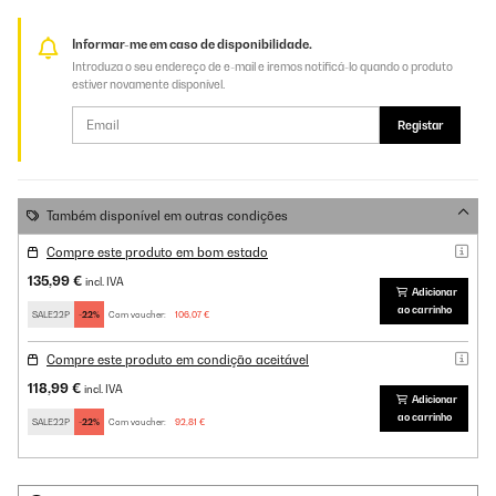
Informar-me em caso de disponibilidade.
Introduza o seu endereço de e-mail e iremos notificá-lo quando o produto
estiver novamente disponível.
Registar
Também disponível em outras condições
Compre este produto em bom estado
135,99 €
incl. IVA
Adicionar
ao carrinho
SALE22P
-22%
Com voucher:
106,07 €
Compre este produto em condição aceitável
118,99 €
incl. IVA
Adicionar
ao carrinho
SALE22P
-22%
Com voucher:
92,81 €