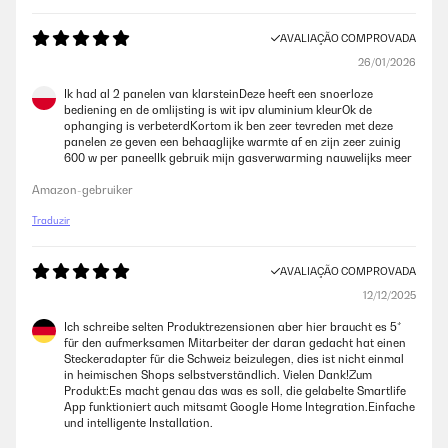
AVALIAÇÃO COMPROVADA
26/01/2026
Ik had al 2 panelen van klarsteinDeze heeft een snoerloze
bediening en de omlijsting is wit ipv aluminium kleurOk de
ophanging is verbeterdKortom ik ben zeer tevreden met deze
panelen ze geven een behaaglijke warmte af en zijn zeer zuinig
600 w per paneelIk gebruik mijn gasverwarming nauwelijks meer
Amazon-gebruiker
Traduzir
AVALIAÇÃO COMPROVADA
12/12/2025
Ich schreibe selten Produktrezensionen aber hier braucht es 5*
für den aufmerksamen Mitarbeiter der daran gedacht hat einen
Steckeradapter für die Schweiz beizulegen, dies ist nicht einmal
in heimischen Shops selbstverständlich. Vielen Dank!Zum
Produkt:Es macht genau das was es soll, die gelabelte Smartlife
App funktioniert auch mitsamt Google Home Integration.Einfache
und intelligente Installation.