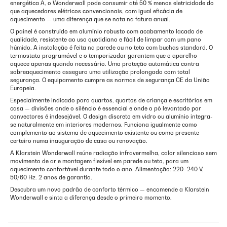
energética A, o Wonderwall pode consumir até 50 % menos eletricidade do
que aquecedores elétricos convencionais, com igual eficácia de
aquecimento — uma diferença que se nota na fatura anual.
O painel é construído em alumínio robusto com acabamento lacado de
qualidade, resistente ao uso quotidiano e fácil de limpar com um pano
húmido. A instalação é feita na parede ou no teto com buchas standard. O
termostato programável e o temporizador garantem que o aparelho
aquece apenas quando necessário. Uma proteção automática contra
sobreaquecimento assegura uma utilização prolongada com total
segurança. O equipamento cumpre as normas de segurança CE da União
Europeia.
Especialmente indicado para quartos, quartos de criança e escritórios em
casa — divisões onde o silêncio é essencial e onde o pó levantado por
convectores é indesejável. O design discreto em vidro ou alumínio integra-
se naturalmente em interiores modernos. Funciona igualmente como
complemento ao sistema de aquecimento existente ou como presente
certeiro numa inauguração de casa ou renovação.
A Klarstein Wonderwall reúne radiação infravermelha, calor silencioso sem
movimento de ar e montagem flexível em parede ou teto, para um
aquecimento confortável durante todo o ano. Alimentação: 220–240 V,
50/60 Hz. 2 anos de garantia.
Descubra um novo padrão de conforto térmico — encomende a Klarstein
Wonderwall e sinta a diferença desde o primeiro momento.