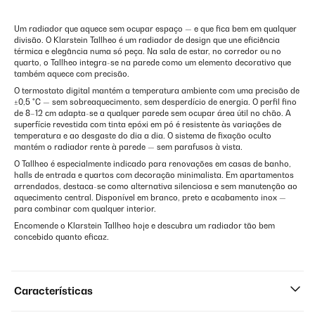
Um radiador que aquece sem ocupar espaço — e que fica bem em qualquer
divisão. O Klarstein Tallheo é um radiador de design que une eficiência
térmica e elegância numa só peça. Na sala de estar, no corredor ou no
quarto, o Tallheo integra-se na parede como um elemento decorativo que
também aquece com precisão.
O termostato digital mantém a temperatura ambiente com uma precisão de
±0,5 °C — sem sobreaquecimento, sem desperdício de energia. O perfil fino
de 8–12 cm adapta-se a qualquer parede sem ocupar área útil no chão. A
superfície revestida com tinta epóxi em pó é resistente às variações de
temperatura e ao desgaste do dia a dia. O sistema de fixação oculto
mantém o radiador rente à parede — sem parafusos à vista.
O Tallheo é especialmente indicado para renovações em casas de banho,
halls de entrada e quartos com decoração minimalista. Em apartamentos
arrendados, destaca-se como alternativa silenciosa e sem manutenção ao
aquecimento central. Disponível em branco, preto e acabamento inox —
para combinar com qualquer interior.
Encomende o Klarstein Tallheo hoje e descubra um radiador tão bem
concebido quanto eficaz.
Características