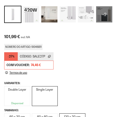
+2
101,99 €
incl. IVA
NÚMERO DO ARTIGO: 10046811
-27%
CÓDIGO:
SALE27P
COM VOUCHER:
74,45 €
Termos de uso
VARIANTES:
Double Layer
Single Layer
Disponível
TAMANHO:
60 x 30 cm
60 x 60 cm
120 x 30 cm