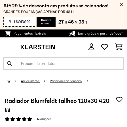
Até 29 % de desconto em produtos selecionados!
GRANDES POUPANÇAS APENAS POR 48 H!
Compre
27
46
38
FULLSWING29
H
M
S
agora
Pagamentos flexíveis
Envio grátis a partir de 100€*
Aquecimento
Radiadores de banheiro
Radiador Blumfeldt Tallheo 120x30 420
W
3 Avaliações