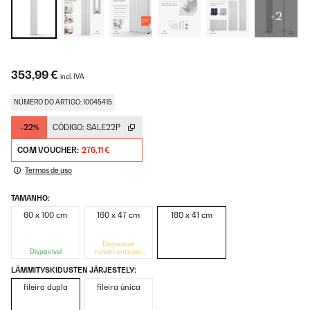
+2
353,99 €
incl. IVA
NÚMERO DO ARTIGO: 10045415
-22%
CÓDIGO:
SALE22P
COM VOUCHER:
276,11 €
Termos de uso
TAMANHO:
60 x 100 cm
160 x 47 cm
180 x 41 cm
Disponível
Disponível
novamente em
breve
LÄMMITYSKIDUSTEN JÄRJESTELY:
fileira dupla
fileira única