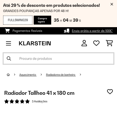
Até 29 % de desconto em produtos selecionados!
GRANDES POUPANÇAS APENAS POR 48 H!
Compre
35
04
39
FULLSWING29
H
M
S
agora
Pagamentos flexíveis
Envio grátis a partir de 100€*
Aquecimento
Radiadores de banheiro
Radiador Tallheo 41 x 180 cm
3 Avaliações