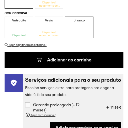
Disponível
novamente em
breve
COR PRINCIPAL:
Antracite
Areia
Branco
Disponível
Disponível
novamente em
breve
O que significam os estados?
Adicionar ao carrinho
Serviços adicionais para o seu produto
Escolha serviços extra para proteger e prolongar a
vida útil do seu produto.
Garantia prolongada (+ 12
14,99 €
meses)
O que está incluído?
Adicionar produto com serviço