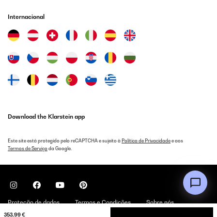
Internacional
Download the Klarstein app
Este site está protegido pelo reCAPTCHA e sujeito à
Política de Privacidade
e aos
Termos de Serviço
da Google.
Proteção de dados
Termos e Condições
Sobre nós
353,99 €