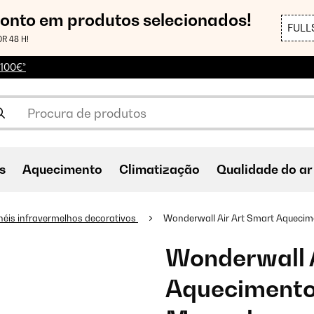
conto em produtos selecionados!
FULL
R 48 H!
 100€*
s
Aquecimento
Climatização
Qualidade do ar
néis infravermelhos decorativos
Wonderwall Air Art Smart Aqueci
Wonderwall A
Aquecimento