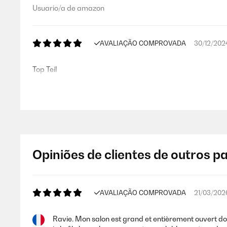
Usuario/a de amazon
AVALIAÇÃO COMPROVADA
30/12/202
Top Teil
Usuario/a de amazon
AVALIAÇÃO COMPROVADA
28/12/202
Opiniões de clientes de outros p
Un radiador muy decorativo y a la vez calienta bastante.Un
Usuario/a de amazon
AVALIAÇÃO COMPROVADA
21/03/202
Ravie. Mon salon est grand et entièrement ouvert do
AVALIAÇÃO COMPROVADA
24/12/202