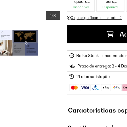
quadro
ouro,
preto
quadro
Disponível
Disponível
preto
1/8
O que significam os estados?
Ad
+3
Baixo Stock - encomende 
Prazo de entrega: 2 - 4 Di
14 dias satisfação
Características es