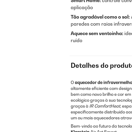
Smart Home:
controle conv
aplicação
Tão agradável como o sol:
paredes com raios infrave
Aquece sem ventoinha:
ide
ruído
Detalhes do produt
O
aquecedor de infravermelh
altamente eficiente com design 
bem como novo brilho e cor em 
ecológico graças à sua tecnolo
graças à
IR ComfortHeat
, esp
especificamente distribuído ao
um ou mais aquecedores atravé
Bem-vindo ao futuro da tecnol
Klarstein
Air Art Smart.