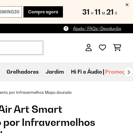
31
11
20
SWING30
Compre agora
H
M
S
Ajuda | FAQs | Devolução
Grelhadores
Jardim
Hi Fi e Áudio
Promoçõe
mento por Infravermelhos Mapa dourado
ir Art Smart
 por Infravermelhos