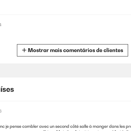
4
Mostrar mais comentários de clientes
4
aíses
 manejo muy fácil con la aplicación del teléfono.
6
nc je pense combler avec un second côté salle à manger dans les pro
4