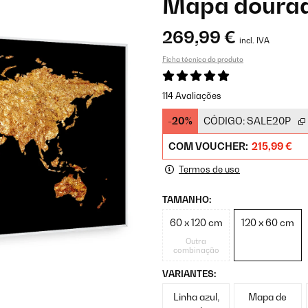
Mapa doura
269,99 €
incl. IVA
Ficha técnica do produto
114 Avaliações
-20%
CÓDIGO:
SALE20P
COM VOUCHER:
215,99 €
Termos de uso
TAMANHO:
60 x 120 cm
120 x 60 cm
Outra
combinação
VARIANTES:
Linha azul,
Mapa de