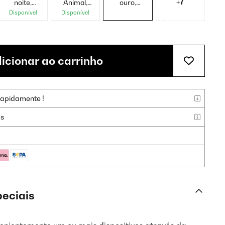
+7
noite,
Animal,
ouro,
quadro
Quadro
moldura
Disponível
Disponível
branco
Branco
branca
icionar ao carrinho
rapidamente !
as
peciais