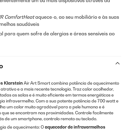
enientemente um ou mais dispositivos através da
IR ComfortHeat
aquece-o, ao seu mobiliário e às suas
rmelhos saudáveis
al para quem sofre de alergias e áreas sensíveis ao
o
os
Klarstein
Air Art Smart combina potência de aquecimento
atrativo e a mais recente tecnologia. Traz calor acolhedor,
todas as salas e é muito eficiente em termos energéticos e
gia infravermelha. Com a sua potente potência de 700 watt e
alha um calor muito agradável para a pele humana e é
s que se encontram nas proximidades. Controle facilmente
s de um smartphone, controlo remoto ou teclado.
ogia de aquecimento: O
aquecedor de infravermelhos