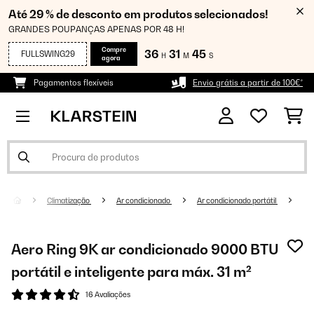
Até 29 % de desconto em produtos selecionados!
GRANDES POUPANÇAS APENAS POR 48 H!
Compre
36
31
44
FULLSWING29
H
M
S
agora
Pagamentos flexíveis
Envio grátis a partir de 100€*
Climatização
Ar condicionado
Ar condicionado portátil
Aero Ring 9K ar condicionado 9000 BTU
portátil e inteligente para máx. 31 m²
16 Avaliações