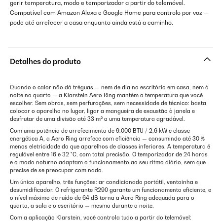
gerir temperatura, modo e temporizador a partir do telemóvel.
Compatível com Amazon Alexa e Google Home para controlo por voz —
pode até arrefecer a casa enquanto ainda está a caminho.
Detalhes do produto
Quando o calor não dá tréguas — nem de dia no escritório em casa, nem à
noite no quarto — a Klarstein Aero Ring mantém a temperatura que você
escolher. Sem obras, sem perfurações, sem necessidade de técnico: basta
colocar o aparelho no lugar, ligar a mangueira de exaustão à janela e
desfrutar de uma divisão até 33 m² a uma temperatura agradável.
Com uma potência de arrefecimento de 9.000 BTU / 2,6 kW e classe
energética A, a Aero Ring arrefece com eficiência — consumindo até 30 %
menos eletricidade do que aparelhos de classes inferiores. A temperatura é
regulável entre 16 e 32 °C, com total precisão. O temporizador de 24 horas
e o modo noturno adaptam o funcionamento ao seu ritmo diário, sem que
precise de se preocupar com nada.
Um único aparelho, três funções: ar condicionado portátil, ventoinha e
desumidificador. O refrigerante R290 garante um funcionamento eficiente, e
o nível máximo de ruído de 64 dB torna a Aero Ring adequada para o
quarto, a sala e o escritório — mesmo durante a noite.
Com a aplicação Klarstein, você controla tudo a partir do telemóvel: