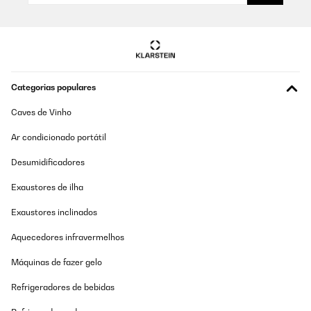
Utilisateur d'Amazon
Traduzir
AVALIAÇÃO COMPROVADA
Categorias populares
27/07/2025
Caves de Vinho
Kühlt gut, Einbindung in WLAN unproblematisch. Allerdings
etwas laut auch im Nachtmodus.
Ar condicionado portátil
Amazon-Benutzer
Desumidificadores
Traduzir
Exaustores de ilha
AVALIAÇÃO COMPROVADA
Exaustores inclinados
15/07/2025
Aquecedores infravermelhos
Kühlleistung ist wie erwartet und angegeben. Gerät sieht schick
aus und fügt sich in der Raum ein. Minuspunkte: - die App
Máquinas de fazer gelo
funktioniert nur rudimentär: an/aus/kühlen/Fan/timer und
Temperatur. Entfeuchten und Auto lässt sich nicht ansteuern und
Refrigeradores de bebidas
die Fangeschwindigkeit auch nicht. - Das dunkle Layout ist nur
teilweise umgesetzt - Das Gerät riecht aus dem Abluftteil sehr
chemisch und das kommt teilweise auch ins Zimmer, zwei Monate