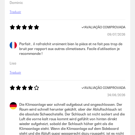
Dominic
Traduzir
AVALIAÇÃO COMPROVADA
09/07/2026
Parfait , il rafraîchit vraiment bien la pièce et ne fait pas trop de
bruit par rapport aux autres climatiseurs. Facile d’utilisation je
recommande !
Lisa
Traduzir
AVALIAÇÃO COMPROVADA
24/06/2026
Die Klimaanlage war schnell aufgebaut und angeschlossen. Der
Raum wird schnell herunter gekühlt, aber der Abluftschlauch ist
die absolute Schwachstelle. Der Schlauch ist nicht isoliert und die
Luft die vorne kalt raus kommt wird gefühlt von hinten direkt
wieder aufgeheizt, sobald der Schlauch höher geht als die
Klimaanlage steht. Wenn die Klimaanlage auf dem Sideboard
steht und die Abluft quasi waagerecht dazu rausgeht, ist es nicht