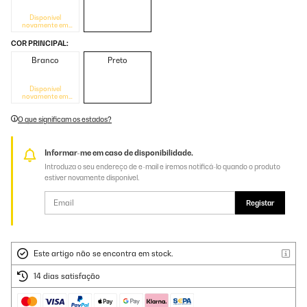
Disponível
novamente em
breve
COR PRINCIPAL:
Branco
Preto
Disponível
novamente em
breve
O que significam os estados?
Informar-me em caso de disponibilidade.
Introduza o seu endereço de e-mail e iremos notificá-lo quando o produto
estiver novamente disponível.
Registar
Este artigo não se encontra em stock.
14 dias satisfação