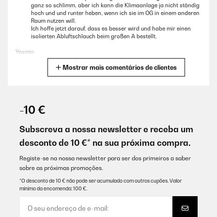
ganz so schlimm, aber ich kann die Klimaanlage ja nicht ständig
hoch und und runter heben, wenn ich sie im OG in einem anderen
Raum nutzen will.
Ich hoffe jetzt darauf, dass es besser wird und habe mir einen
isolierten Abluftschlauch beim großen A bestellt.
Yasmin
Mostrar mais comentários de clientes
Traduzir
AVALIAÇÃO COMPROVADA
16/08/2025
-10 €
Das Gerät macht das Leben bei Außentemperaturen von mehr als
30 Grad Celsius im Home Office wieder lebenswert!
Subscreva a nossa newsletter e receba um
desconto de 10 €* na sua próxima compra.
Amazon-Benutzer
Traduzir
Registe-se na nossa newsletter para ser dos primeiros a saber
sobre as próximas promoções.
*O desconto de 10 € não pode ser acumulado com outros cupões. Valor
AVALIAÇÃO COMPROVADA
mínimo da encomenda: 100 €.
29/07/2025
appareil abîmé aprés déballage mais problème résolu
rapidement tout est ok pour nous