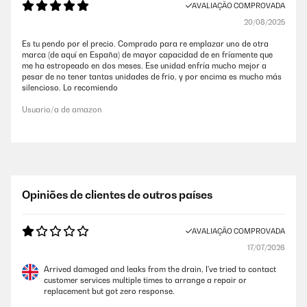
AVALIAÇÃO COMPROVADA
20/08/2025
Es tu pendo por el precio. Comprado para re emplazar uno de otra
marca (de aquí en España) de mayor capacidad de en fríamente que
me ha estropeado en dos meses. Ese unidad enfría mucho mejor a
pesar de no tener tantas unidades de frio, y por encima es mucho más
silencioso. Lo recomiendo
Usuario/a de amazon
Opiniões de clientes de outros países
AVALIAÇÃO COMPROVADA
17/07/2026
Arrived damaged and leaks from the drain, I've tried to contact
customer services multiple times to arrange a repair or
replacement but got zero response.