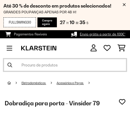
Até 30 % de desconto em produtos selecionados!
GRANDES POUPANÇAS APENAS POR 48 H!
Compre
27
10
34
FULLSWING30
H
M
S
agora
Pagamentos flexíveis
Envio grátis a partir de 100€*
Eletrodomésticos
Acessórios e Peças
Dobradiça para porta - Vinsider 79