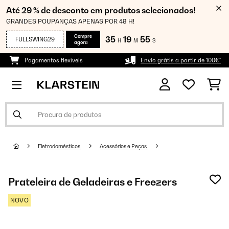
Até 29 % de desconto em produtos selecionados!
GRANDES POUPANÇAS APENAS POR 48 H!
Compre
35
19
54
FULLSWING29
H
M
S
agora
Pagamentos flexíveis
Envio grátis a partir de 100€*
Eletrodomésticos
Acessórios e Peças
Prateleira de Geladeiras e Freezers
NOVO