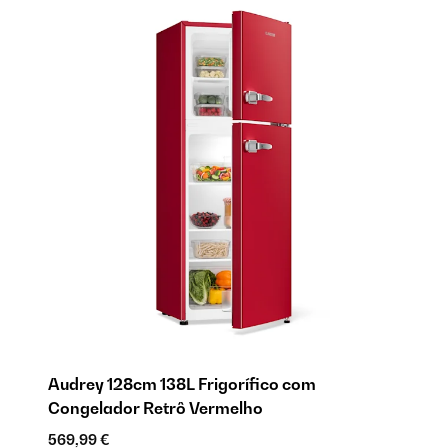
Audrey 128cm 138L Frigorífico com
A
Congelador Retrô Vermelho
C
569,99 €
56