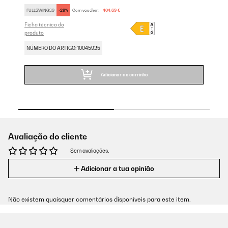
FULLSWING29
-29%
Com voucher:
404,69 €
SA
Ficha técnica do
Fic
produto
pr
NÚMERO DO ARTIGO: 10045925
NÚ
Adicionar ao carrinho
Avaliação do cliente
Sem avaliações.
Adicionar a tua opinião
Não existem quaisquer comentários disponíveis para este item.