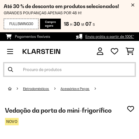
Até 30 % de desconto em produtos selecionados!
GRANDES POUPANÇAS APENAS POR 48 H!
Compre
18
30
06
FULLSWING30
H
M
S
agora
Pagamentos flexíveis
Envio grátis a partir de 100€*
Eletrodomésticos
Acessórios e Peças
Vedação da porta do mini-frigorífico
NOVO