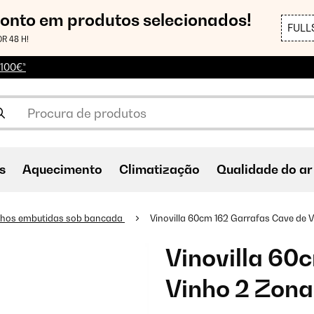
conto em produtos selecionados!
FULL
R 48 H!
 100€*
s
Aquecimento
Climatização
Qualidade do ar
nhos embutidas sob bancada
Vinovilla 60cm 162 Garrafas Cave de 
Vinovilla 60
Vinho 2 Zona