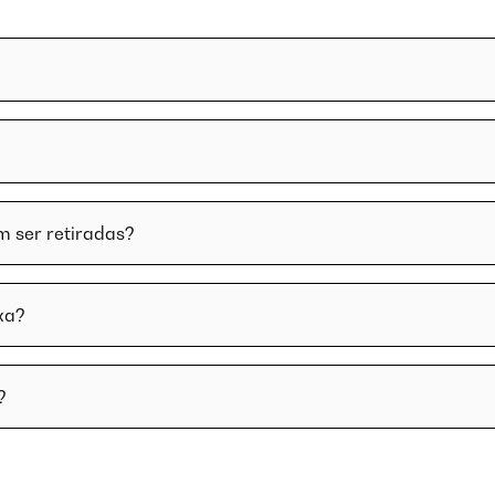
m ser retiradas?
xa?
?