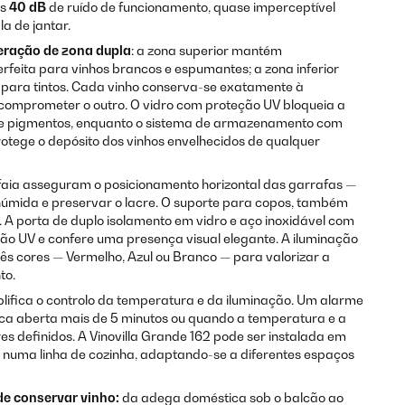
as
40 dB
de ruído de funcionamento, quase imperceptível
a de jantar.
geração de zona dupla
: a zona superior mantém
erfeita para vinhos brancos e espumantes; a zona inferior
eal para tintos. Cada vinho conserva-se exatamente à
omprometer o outro. O vidro com proteção UV bloqueia a
 e pigmentos, enquanto o sistema de armazenamento com
otege o depósito dos vinhos envelhecidos de qualquer
faia asseguram o posicionamento horizontal das garrafas —
húmida e preservar o lacre. O suporte para copos, também
 A porta de duplo isolamento em vidro e aço inoxidável com
ão UV e confere uma presença visual elegante. A iluminação
rês cores — Vermelho, Azul ou Branco — para valorizar a
to.
plifica o controlo da temperatura e da iluminação. Um alarme
ica aberta mais de 5 minutos ou quando a temperatura e a
s definidos. A Vinovilla Grande 162 pode ser instalada em
uma linha de cozinha, adaptando-se a diferentes espaços
 de conservar vinho:
da adega doméstica sob o balcão ao