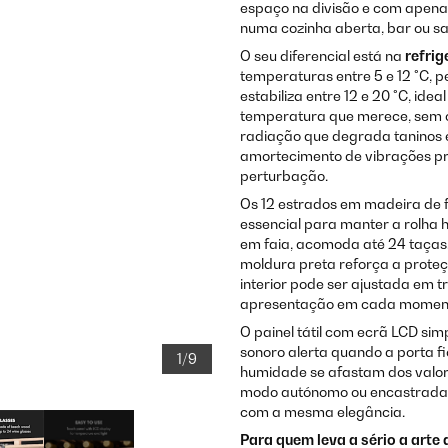
espaço na divisão e com apen
numa cozinha aberta, bar ou sal
O seu diferencial está na
refri
temperaturas entre 5 e 12 °C, p
estabiliza entre 12 e 20 °C, id
temperatura que merece, sem c
radiação que degrada taninos
amortecimento de vibrações pr
perturbação.
Os 12 estrados em madeira de 
essencial para manter a rolha 
em faia, acomoda até 24 taças.
moldura preta reforça a proteç
interior pode ser ajustada em t
apresentação em cada momen
O painel tátil com ecrã LCD sim
sonoro alerta quando a porta f
1/9
humidade se afastam dos valore
modo autónomo ou encastrada n
com a mesma elegância.
Para quem leva a sério a arte