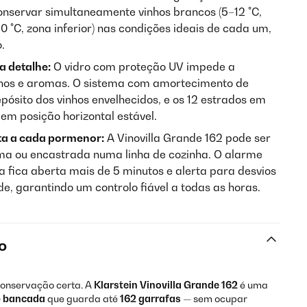
nservar simultaneamente vinhos brancos (5–12 °C,
20 °C, zona inferior) nas condições ideais de cada um,
.
a detalhe:
O vidro com proteção UV impede a
nos e aromas. O sistema com amortecimento de
pósito dos vinhos envelhecidos, e os 12 estrados em
m posição horizontal estável.
ta a cada pormenor:
A Vinovilla Grande 162 pode ser
ma ou encastrada numa linha de cozinha. O alarme
a fica aberta mais de 5 minutos e alerta para desvios
, garantindo um controlo fiável a todas as horas.
o
onservação certa. A
Klarstein Vinovilla Grande 162
é uma
b bancada
que guarda até
162 garrafas
— sem ocupar