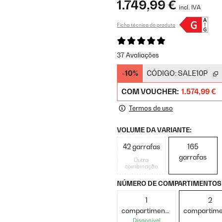
1.749,99 €
incl. IVA
Ficha técnica do produto
37 Avaliações
-10%
CÓDIGO:
SALE10P
COM VOUCHER:
1.574,99 €
Termos de uso
VOLUME DA VARIANTE:
42 garrafas
165
garrafas
Outra
combinação
NÚMERO DE COMPARTIMENTOS 
1
2
compartimento
compartime
de refrigeração
de refriger
Disponível