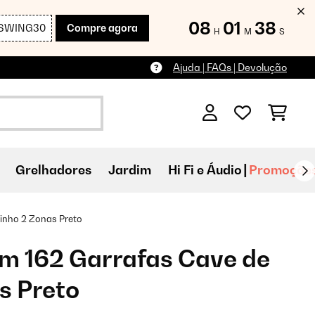
08
01
37
SWING30
Compre agora
H
M
S
Ajuda | FAQs | Devolução
Grelhadores
Jardim
Hi Fi e Áudio
Promoçõe
Vinho 2 Zonas Preto
cm 162 Garrafas Cave de
s Preto