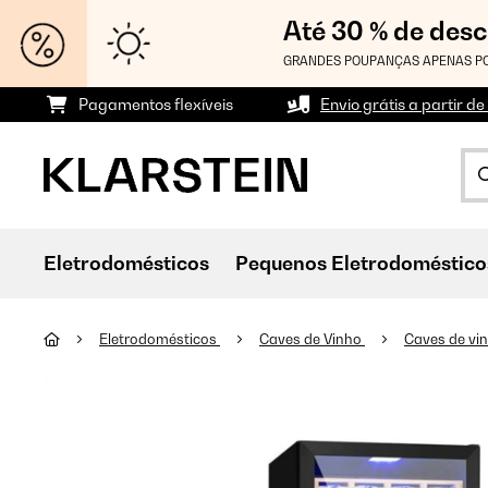
Até 30 % de des
GRANDES POUPANÇAS APENAS PO
Pagamentos flexíveis
Envio grátis a partir de
Eletrodomésticos
Pequenos Eletrodoméstico
Eletrodomésticos
Caves de Vinho
Caves de vi