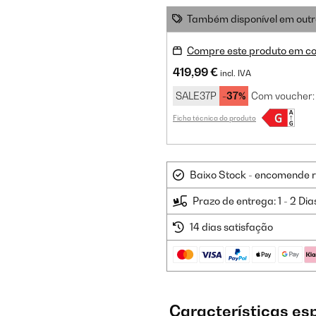
Também disponível em outr
Compre este produto em co
419,99 €
incl. IVA
SALE37P
-37%
Com voucher:
Ficha técnica do produto
Baixo Stock - encomende 
Prazo de entrega: 1 - 2 Dia
14 dias satisfação
Características es