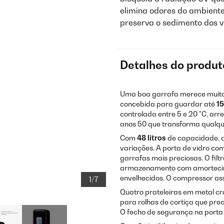
elimina odores do ambiente
preserva o sedimento dos 
Detalhes do produt
Uma boa garrafa merece muito 
concebida para guardar até
15
controlada entre 5 e 20 °C, ar
anos 50 que transforma qualqu
Com
48 litros
de capacidade, a
variações. A porta de vidro co
garrafas mais preciosas. O filt
armazenamento com amortecime
envelhecidos. O compressor as
1/7
Quatro prateleiras em metal cr
para rolhas de cortiça que pre
O fecho de segurança na porta 