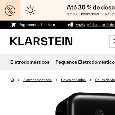
Até 30 % de des
GRANDES POUPANÇAS APENAS PO
Pagamentos flexíveis
Envio grátis a partir de
Eletrodomésticos
Pequenos Eletrodoméstico
Eletrodomésticos
Caves de Vinho
Caves de vi