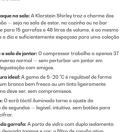
aque na sala:
A Klarstein Shirley traz o charme dos
ão — seja na sala de estar, na cozinha ou no bar
 para 15 garrafas e 48 litros de volume, é ao mesmo
 a dia e suficientemente espaçosa para uma coleção
 a sala de jantar:
O compressor trabalha a apenas 37
nversa normal — sem perturbar um jantar em
 degustação com amigos.
ra ideal:
A gama de 5–20 °C é regulável de forma
r um branco bem fresco ou um tinto ligeiramente
o deve ser, sem compromissos.
o:
O ecrã táctil iluminado torna o ajuste da
e segundos — legível, intuitivo, sem botões para
ifrar.
da garrafa:
A porta de vidro com duplo isolamento
degrada taninos e cor; o filtro de carvão ativo