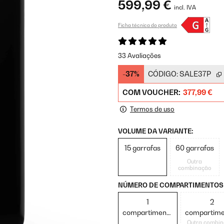
599,99 €
incl. IVA
Ficha técnica do produto
33 Avaliações
-37%
CÓDIGO:
SALE37P
COM VOUCHER:
377,99 €
Termos de uso
VOLUME DA VARIANTE:
15 garrafas
60 garrafas
Outra
combinação
NÚMERO DE COMPARTIMENTOS 
1
2
compartimento
compartime
de refrigeração
de refriger
Outra combi