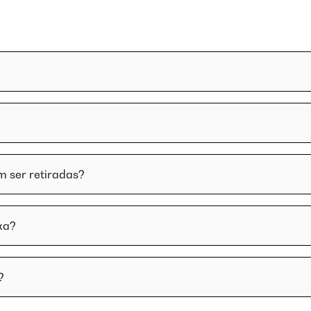
m ser retiradas?
xa?
?