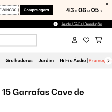
43
08
03
SWING30
Compre agora
H
M
S
Ajuda | FAQs | Devolução
Grelhadores
Jardim
Hi Fi e Áudio
Promoçõe
 15 Garrafas Cave de