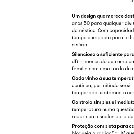
Um design que merece dest
anos 50 para qualquer divis
doméstico. Com capacidade
tempo compacta para o dia
a sério.
Silenciosa o suficiente para
dB — menos do que uma co
família nem uma tarde de
Cada vinho à sua temperatu
contínua, permitindo servi
temperado exatamente com
Controlo simples e imediat
temperatura numa questão d
rodar nem escalas para dec
Proteção completa para ca
bloqueia a radiação UV que 