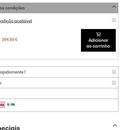
as condições
ndição aceitável
264,59 €
Adicionar
ao carrinho
rapidamente !
s
peciais