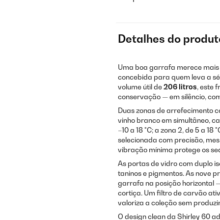
Detalhes do produt
Uma boa garrafa merece mais d
concebida para quem leva a sé
volume útil de
206 litros
, este 
conservação — em silêncio, c
Duas zonas de arrefecimento c
vinho branco em simultâneo, c
–10 a 18 °C; a zona 2, de 5 a 
selecionada com precisão, me
vibração mínima protege os sed
As portas de vidro com duplo 
taninos e pigmentos. As nove 
garrafa na posição horizontal 
cortiça. Um filtro de carvão at
valoriza a coleção sem produzir
O design clean da Shirley 60 ad