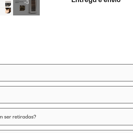
+3
m ser retiradas?