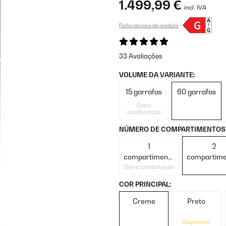
1.499,99 €
incl. IVA
Ficha técnica do produto
33 Avaliações
VOLUME DA VARIANTE:
15 garrafas
60 garrafas
Outra
combinação
NÚMERO DE COMPARTIMENTOS 
1
2
compartimento
compartime
de refrigeração
de refriger
Outra combinação
COR PRINCIPAL:
Creme
Preto
Disponível