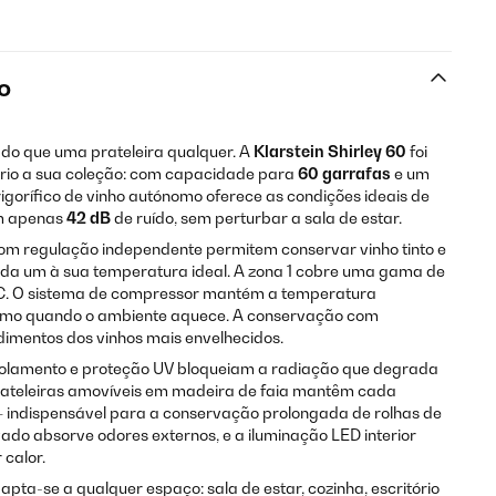
o
o que uma prateleira qualquer. A
Klarstein Shirley 60
foi
rio a sua coleção: com capacidade para
60 garrafas
e um
frigorífico de vinho autónomo oferece as condições ideais de
om apenas
42 dB
de ruído, sem perturbar a sala de estar.
om regulação independente permitem conservar vinho tinto e
ada um à sua temperatura ideal. A zona 1 cobre uma gama de
18 °C. O sistema de compressor mantém a temperatura
smo quando o ambiente aquece. A conservação com
imentos dos vinhos mais envelhecidos.
isolamento e proteção UV bloqueiam a radiação que degrada
prateleiras amovíveis em madeira de faia mantêm cada
— indispensável para a conservação prolongada de rolhas de
ivado absorve odores externos, e a iluminação LED interior
 calor.
apta-se a qualquer espaço: sala de estar, cozinha, escritório