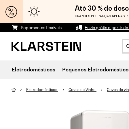
Até 30 % de des
GRANDES POUPANÇAS APENAS PO
Pagamentos flexíveis
Envio grátis a partir de
Eletrodomésticos
Pequenos Eletrodoméstico
Eletrodomésticos
Caves de Vinho
Caves de vi