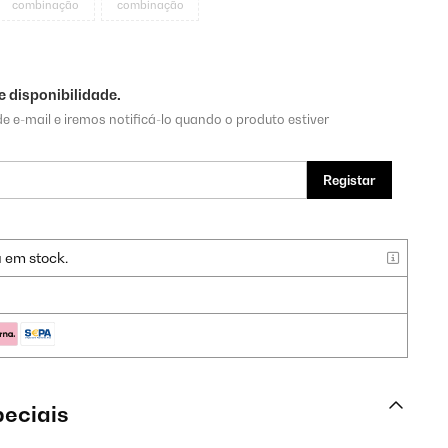
combinação
combinação
 disponibilidade.
e e-mail e iremos notificá-lo quando o produto estiver
Registar
a em stock.
peciais