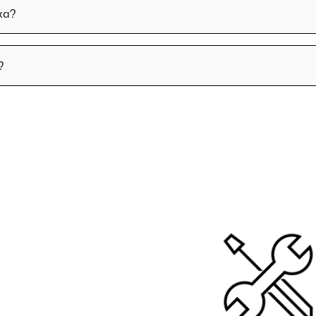
xa?
?