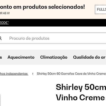
conto em produtos selecionados!
FULL
R 48 H!
 100€*
s
Aquecimento
Climatização
Qualidade do ar
nhos independentes
Shirley 50cm 60 Garrafas Cave de Vinho Creme
Shirley 50cm
Vinho Creme