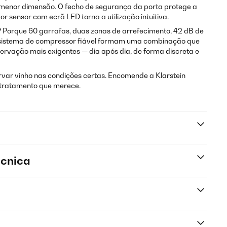
menor dimensão. O fecho de segurança da porta protege a
por sensor com ecrã LED torna a utilização intuitiva.
?
Porque 60 garrafas, duas zonas de arrefecimento, 42 dB de
 sistema de compressor fiável formam uma combinação que
servação mais exigentes — dia após dia, de forma discreta e
rvar vinho nas condições certas. Encomende a Klarstein
o tratamento que merece.
écnica