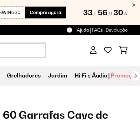
33
56
29
SWING30
Compre agora
H
M
S
Ajuda | FAQs | Devolução
Grelhadores
Jardim
Hi Fi e Áudio
Promoçõe
 60 Garrafas Cave de