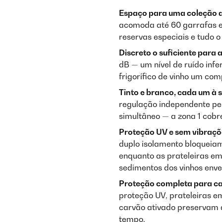
Espaço para uma coleção a 
acomoda até 60 garrafas e
reservas especiais e tudo 
Discreto o suficiente para a
dB — um nível de ruído infe
frigorífico de vinho um com
Tinto e branco, cada um à 
regulação independente per
simultâneo — a zona 1 cobre 
Proteção UV e sem vibraçõe
duplo isolamento bloqueia
enquanto as prateleiras e
sedimentos dos vinhos env
Proteção completa para ca
proteção UV, prateleiras e
carvão ativado preservam a
tempo.