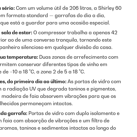
sério:
Com um volume útil de 206 litros, a Shirley 60
m formato standard — garrafas do dia a dia,
o que está a guardar para uma ocasião especial.
 sala de estar:
O compressor trabalha a apenas 42
rior ao de uma conversa tranquila, tornando este
panheiro silencioso em qualquer divisão da casa.
sua temperatura:
Duas zonas de arrefecimento com
mitem conservar diferentes tipos de vinho em
de –10 a 18 °C, a zona 2 de 5 a 18 °C.
s, do primeiro dia ao último:
As portas de vidro com
m a radiação UV que degrada taninos e pigmentos,
m madeira de faia absorvem vibrações para que os
elhecidos permaneçam intactos.
da garrafa:
Portas de vidro com duplo isolamento e
m faia com absorção de vibrações e um filtro de
romas, taninos e sedimentos intactos ao longo do