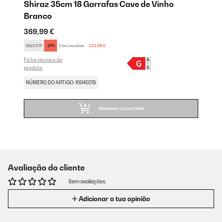
Shiraz 35cm 18 Garrafas Cave de Vinho
Branco
369,99 €
SALE37P
-37%
Com voucher:
233,09 €
Ficha técnica do
produto
NÚMERO DO ARTIGO: 10040215
Adicionar ao carrinho
Avaliação do cliente
Sem avaliações.
Adicionar a tua opinião