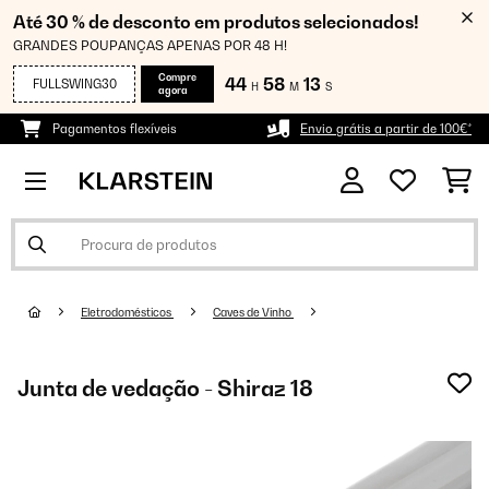
Até 30 % de desconto em produtos selecionados!
GRANDES POUPANÇAS APENAS POR 48 H!
Compre
44
58
13
FULLSWING30
H
M
S
agora
Pagamentos flexíveis
Envio grátis a partir de 100€*
Eletrodomésticos
Caves de Vinho
Junta de vedação - Shiraz 18