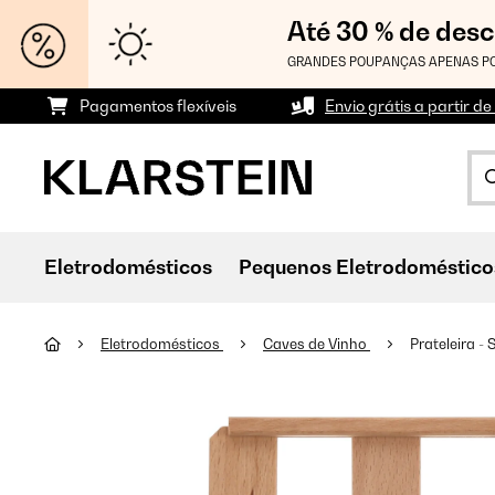
Até 30 % de des
GRANDES POUPANÇAS APENAS PO
Pagamentos flexíveis
Envio grátis a partir de
Eletrodomésticos
Pequenos Eletrodoméstico
Eletrodomésticos
Caves de Vinho
Prateleira -