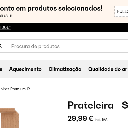
conto em produtos selecionados!
FULL
R 48 H!
 100€*
s
Aquecimento
Climatização
Qualidade do ar
 Shiraz Premium 12
Prateleira - 
29,99 €
incl. IVA