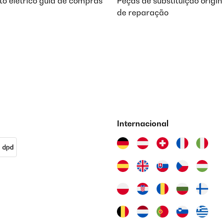
o elétrico guia de compras
Peças de substituição origi
de reparação
Internacional