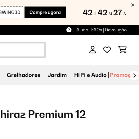
42
42
25
SWING30
Compre agora
H
M
S
Ajuda | FAQs | Devolução
Grelhadores
Jardim
Hi Fi e Áudio
Promoçõe
Shiraz Premium 12