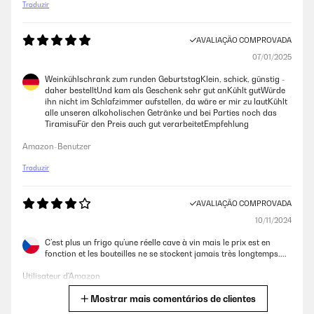
Traduzir
AVALIAÇÃO COMPROVADA
07/01/2025
Weinkühlschrank zum runden GeburtstagKlein, schick, günstig -
daher bestelltUnd kam als Geschenk sehr gut anKühlt gutWürde
ihn nicht im Schlafzimmer aufstellen, da wäre er mir zu lautKühlt
alle unseren alkoholischen Getränke und bei Parties noch das
TiramisuFür den Preis auch gut verarbeitetEmpfehlung
Amazon-Benutzer
Traduzir
AVALIAÇÃO COMPROVADA
10/11/2024
C’est plus un frigo qu’une réelle cave à vin mais le prix est en
fonction et les bouteilles ne se stockent jamais très longtemps....
Utilisateur d'Amazon
Mostrar mais comentários de clientes
Traduzir