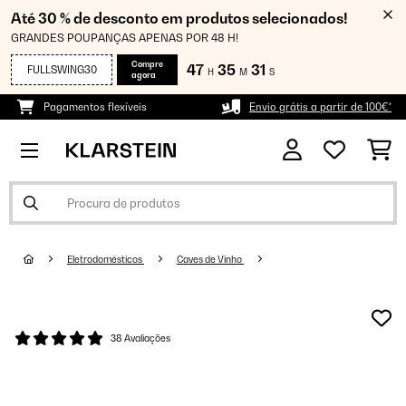
Até 30 % de desconto em produtos selecionados!
GRANDES POUPANÇAS APENAS POR 48 H!
Compre
47
35
31
FULLSWING30
H
M
S
agora
Pagamentos flexíveis
Envio grátis a partir de 100€*
Eletrodomésticos
Caves de Vinho
38 Avaliações