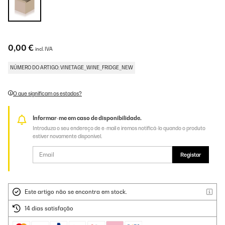
0,00 €
incl. IVA
NÚMERO DO ARTIGO: VINETAGE_WINE_FRIDGE_NEW
O que significam os estados?
Informar-me em caso de disponibilidade.
Introduza o seu endereço de e-mail e iremos notificá-lo quando o produto
estiver novamente disponível.
Registar
Este artigo não se encontra em stock.
14 dias satisfação