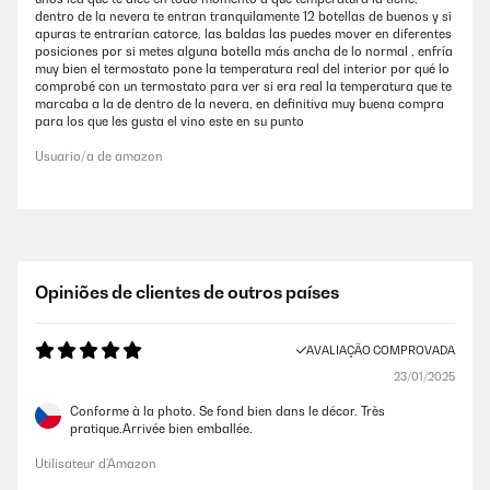
dentro de la nevera te entran tranquilamente 12 botellas de buenos y si
apuras te entrarían catorce, las baldas las puedes mover en diferentes
posiciones por si metes alguna botella más ancha de lo normal , enfría
muy bien el termostato pone la temperatura real del interior por qué lo
comprobé con un termostato para ver si era real la temperatura que te
marcaba a la de dentro de la nevera, en definitiva muy buena compra
para los que les gusta el vino este en su punto
Usuario/a de amazon
Opiniões de clientes de outros países
AVALIAÇÃO COMPROVADA
23/01/2025
Conforme à la photo. Se fond bien dans le décor. Très
pratique.Arrivée bien emballée.
Utilisateur d'Amazon