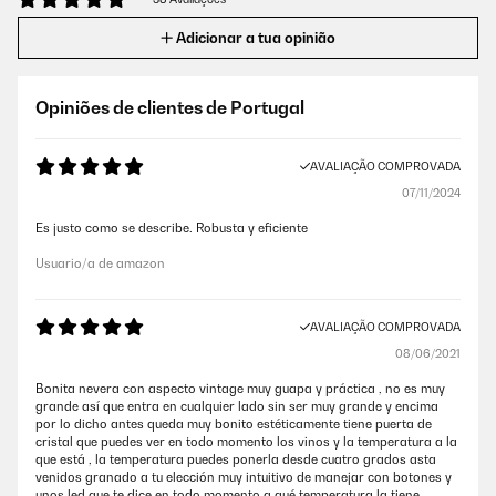
Adicionar a tua opinião
Opiniões de clientes de Portugal
AVALIAÇÃO COMPROVADA
07/11/2024
Es justo como se describe. Robusta y eficiente
Usuario/a de amazon
AVALIAÇÃO COMPROVADA
08/06/2021
Bonita nevera con aspecto vintage muy guapa y práctica , no es muy
grande así que entra en cualquier lado sin ser muy grande y encima
por lo dicho antes queda muy bonito estéticamente tiene puerta de
cristal que puedes ver en todo momento los vinos y la temperatura a la
que está , la temperatura puedes ponerla desde cuatro grados asta
venidos granado a tu elección muy intuitivo de manejar con botones y
unos led que te dice en todo momento a qué temperatura la tiene,