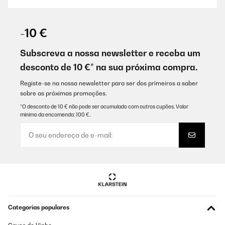
AVALIAÇÃO COMPROVADA
03/11/2024
-10 €
Sono soddisfatto della cantinetta, refrigera molto bene ed è
silenziosa.
Subscreva a nossa newsletter e receba um
desconto de 10 €* na sua próxima compra.
Utente Amazon
Traduzir
Registe-se na nossa newsletter para ser dos primeiros a saber
sobre as próximas promoções.
*O desconto de 10 € não pode ser acumulado com outros cupões. Valor
AVALIAÇÃO COMPROVADA
mínimo da encomenda: 100 €.
05/02/2024
VERY GOOD
Utilisateur d'Amazon
Traduzir
AVALIAÇÃO COMPROVADA
Categorias populares
31/12/2023