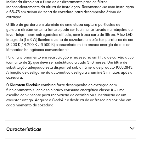
inclinada direciona o fluxo de ar diretamente para os filtros,
independentemente da altura de instalação. Recomenda-se uma instalação
a 65–75 cm acima da zona de cozedura para desempenho ótimo de
extração.
O filtro de gordura em alumínio de uma etapa captura partículas de
gordura diretamente na fonte e pode ser facilmente lavado na máquina de
lavar loiça – sem esfregadelas difíceis, sem troca cara de filtros. A luz LED
integrada (1 × 3 W) ilumina a zona de cozedura em três temperaturas de cor
(3.200 K / 4.200 K / 6.500 K) consumindo muito menos energia do que as
lâmpadas halogéneas convencionais.
Para funcionamento em recirculação é necessário um filtro de carvão ativo
(conjunto de 2), que deve ser substituído a cada 3–6 meses. Um filtro de
substituição adequado está disponível sob o número de produto 10032843.
A função de desligamento automático desliga a chaminé 3 minutos após a
cozedura.
O
Klarstein SleekAir
combina forte desempenho de extração com
funcionamento silencioso e baixo consumo energético classe A – uma
escolha convincente para renovação de cozinha ou substituição de um
exaustor antigo. Adquire o SleekAir e desfruta de ar fresco na cozinha em
cada momento de cozedura.
Características