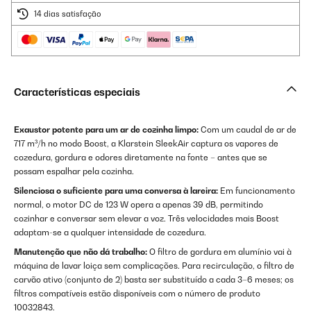
14 dias satisfação
Características especiais
Exaustor potente para um ar de cozinha limpo:
Com um caudal de ar de
717 m³/h no modo Boost, a Klarstein SleekAir captura os vapores de
cozedura, gordura e odores diretamente na fonte – antes que se
possam espalhar pela cozinha.
Silenciosa o suficiente para uma conversa à lareira:
Em funcionamento
normal, o motor DC de 123 W opera a apenas 39 dB, permitindo
cozinhar e conversar sem elevar a voz. Três velocidades mais Boost
adaptam-se a qualquer intensidade de cozedura.
Manutenção que não dá trabalho:
O filtro de gordura em alumínio vai à
máquina de lavar loiça sem complicações. Para recirculação, o filtro de
carvão ativo (conjunto de 2) basta ser substituído a cada 3–6 meses; os
filtros compatíveis estão disponíveis com o número de produto
10032843.