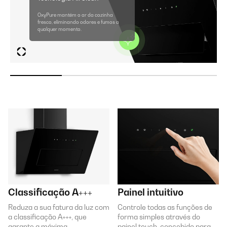
OxyPure mantém o ar da cozinha
fresco, eliminando odores e fumos a
qualquer momento.
Classificação A+++
Painel intuitivo
Reduza a sua fatura da luz com
Controle todas as funções de
a classificação A+++, que
forma simples através do
garante a máxima
painel touch, concebido para