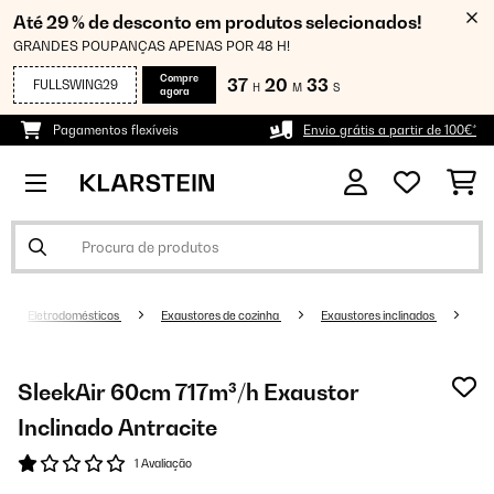
Até 29 % de desconto em produtos selecionados!
GRANDES POUPANÇAS APENAS POR 48 H!
Compre
37
20
32
FULLSWING29
H
M
S
agora
Pagamentos flexíveis
Envio grátis a partir de 100€*
Eletrodomésticos
Exaustores de cozinha
Exaustores inclinados
SleekAir 60cm 717m³/h Exaustor
Inclinado Antracite
1 Avaliação