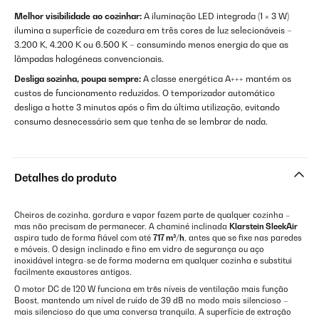
Melhor visibilidade ao cozinhar:
A iluminação LED integrada (1 × 3 W)
ilumina a superfície de cozedura em três cores de luz selecionáveis –
3.200 K, 4.200 K ou 6.500 K – consumindo menos energia do que as
lâmpadas halogéneas convencionais.
Desliga sozinha, poupa sempre:
A classe energética A+++ mantém os
custos de funcionamento reduzidos. O temporizador automático
desliga a hotte 3 minutos após o fim da última utilização, evitando
consumo desnecessário sem que tenha de se lembrar de nada.
Detalhes do produto
Cheiros de cozinha, gordura e vapor fazem parte de qualquer cozinha –
mas não precisam de permanecer. A chaminé inclinada
Klarstein SleekAir
aspira tudo de forma fiável com até
717 m³/h
, antes que se fixe nas paredes
e móveis. O design inclinado e fino em vidro de segurança ou aço
inoxidável integra-se de forma moderna em qualquer cozinha e substitui
facilmente exaustores antigos.
O motor DC de 120 W funciona em três níveis de ventilação mais função
Boost, mantendo um nível de ruído de 39 dB no modo mais silencioso –
mais silencioso do que uma conversa tranquila. A superfície de extração