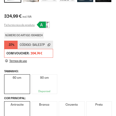
324,99 €
incl. IVA
Ficha técnica do produto
NÚMERO DO ARTIGO: 10046824
-37%
CÓDIGO:
SALE37P
COM VOUCHER:
204,74 €
Termos de uso
TAMANHO:
60 cm
90 cm
Disponível
COR PRINCIPAL:
Antracite
Branco
Cinzento
Preto