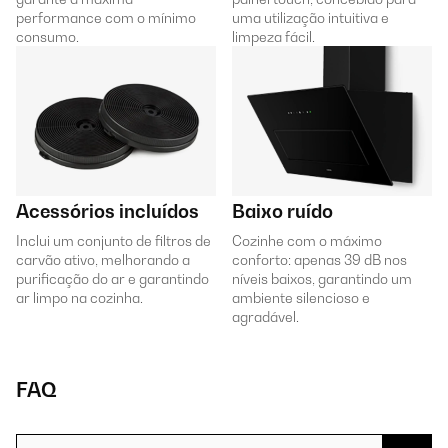
performance com o mínimo
uma utilização intuitiva e
consumo.
limpeza fácil.
Acessórios incluídos
Baixo ruído
Inclui um conjunto de filtros de
Cozinhe com o máximo
carvão ativo, melhorando a
conforto: apenas 39 dB nos
purificação do ar e garantindo
níveis baixos, garantindo um
ar limpo na cozinha.
ambiente silencioso e
agradável.
FAQ