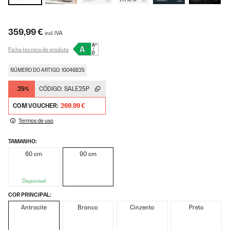
359,99 €
incl. IVA
Ficha técnica do produto
NÚMERO DO ARTIGO: 10046825
-25%
CÓDIGO:
SALE25P
COM VOUCHER:
269,99 €
Termos de uso
TAMANHO:
60 cm
90 cm
Disponível
COR PRINCIPAL:
Antracite
Branco
Cinzento
Preto