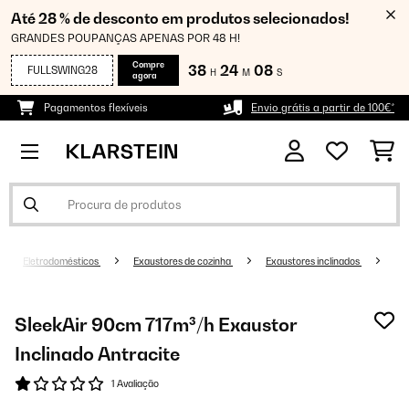
Até 28 % de desconto em produtos selecionados!
GRANDES POUPANÇAS APENAS POR 48 H!
Compre
38
24
08
FULLSWING28
H
M
S
agora
Pagamentos flexíveis
Envio grátis a partir de 100€*
Eletrodomésticos
Exaustores de cozinha
Exaustores inclinados
SleekAir 90cm 717m³/h Exaustor
Inclinado Antracite
1 Avaliação