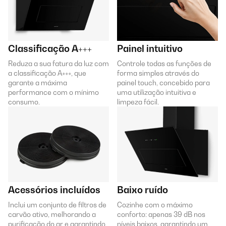
Classificação A+++
Painel intuitivo
Reduza a sua fatura da luz com
Controle todas as funções de
a classificação A+++, que
forma simples através do
garante a máxima
painel touch, concebido para
performance com o mínimo
uma utilização intuitiva e
consumo.
limpeza fácil.
Acessórios incluídos
Baixo ruído
Inclui um conjunto de filtros de
Cozinhe com o máximo
carvão ativo, melhorando a
conforto: apenas 39 dB nos
purificação do ar e garantindo
níveis baixos, garantindo um