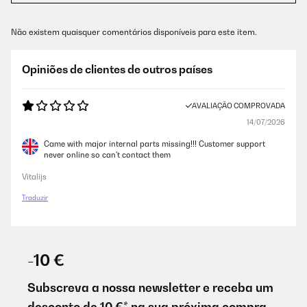
Não existem quaisquer comentários disponíveis para este item.
Opiniões de clientes de outros países
AVALIAÇÃO COMPROVADA
14/07/2026
Came with major internal parts missing!!! Customer support
never online so can't contact them
Vitalijs
Traduzir
-10 €
Subscreva a nossa newsletter e receba um
desconto de 10 €* na sua próxima compra.