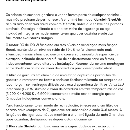
Os odores de cozinha, gordura e vapor fazem parte de qualquer cozinha –
mas não precisam de permanecer. A chaminé inclinada
Klarstein SleekAir
aspira tudo de forma fiável com até
717 m³/h
, antes que se fixe nas paredes
e móveis. O design inclinado e plano em vidro de segurança ou aço
inoxidável integra-se modernamente em qualquer cozinha e substitui
facilmente exaustores antigos.
O motor DC de 120 W funciona em três níveis de ventilação mais função
Boost, mantendo um nível de ruído de 39 dB no funcionamento mais
silencioso – mais silencioso que uma conversa tranquila. A superfície de
extração inclinada direciona o fluxo de ar diretamente para os filtros,
independentemente da altura de instalação. Recomenda-se uma montagem
entre 65–75 cm acima da zona de cozedura para desempenho ideal.
O filtro de gordura em alumínio de uma etapa captura as partículas de
gordura diretamente na fonte e pode ser facilmente lavado na máquina de
lavar loiça – sem esfregas difíceis ou troca dispendiosa de filtros. A luz LED
integrada (1 × 3 W) ilumina a zona de cozedura em três temperaturas de cor
(3.200 K / 4.200 K / 6.500 K) consumindo muito menos energia que as
lâmpadas halogéneas convencionais.
Para funcionamento em modo de recirculação, é necessário um filtro de
carvão ativo (conjunto de 2), que deve ser substituído a cada 3–6 meses. A
função de desligar automática mantém a chaminé ligada durante 3 minutos
após cozinhar, desligando-se depois automaticamente.
O
Klarstein SleekAir
combina uma forte capacidade de extração com