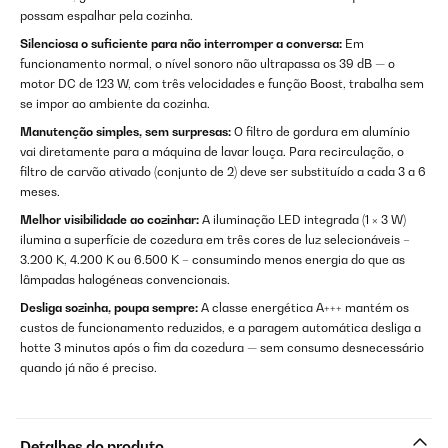
possam espalhar pela cozinha.
Silenciosa o suficiente para não interromper a conversa:
Em
funcionamento normal, o nível sonoro não ultrapassa os 39 dB — o
motor DC de 123 W, com três velocidades e função Boost, trabalha sem
se impor ao ambiente da cozinha.
Manutenção simples, sem surpresas:
O filtro de gordura em alumínio
vai diretamente para a máquina de lavar louça. Para recirculação, o
filtro de carvão ativado (conjunto de 2) deve ser substituído a cada 3 a 6
meses.
Melhor visibilidade ao cozinhar:
A iluminação LED integrada (1 × 3 W)
ilumina a superfície de cozedura em três cores de luz selecionáveis –
3.200 K, 4.200 K ou 6.500 K – consumindo menos energia do que as
lâmpadas halogéneas convencionais.
Desliga sozinha, poupa sempre:
A classe energética A+++ mantém os
custos de funcionamento reduzidos, e a paragem automática desliga a
hotte 3 minutos após o fim da cozedura — sem consumo desnecessário
quando já não é preciso.
Detalhes do produto