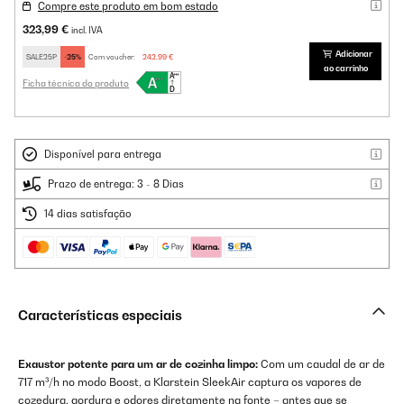
Compre este produto em bom estado
323,99 €
incl. IVA
Adicionar
SALE25P
-25%
Com voucher:
242,99 €
ao carrinho
Ficha técnica do produto
Disponível para entrega
Prazo de entrega: 3 - 8 Dias
14 dias satisfação
Características especiais
Exaustor potente para um ar de cozinha limpo:
Com um caudal de ar de
717 m³/h no modo Boost, a Klarstein SleekAir captura os vapores de
cozedura, gordura e odores diretamente na fonte – antes que se