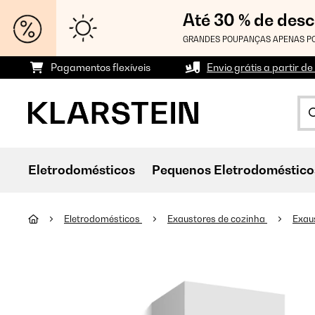
Até 30 % de des
GRANDES POUPANÇAS APENAS PO
Pagamentos flexíveis
Envio grátis a partir de
Eletrodomésticos
Pequenos Eletrodoméstico
Eletrodomésticos
Exaustores de cozinha
Exau