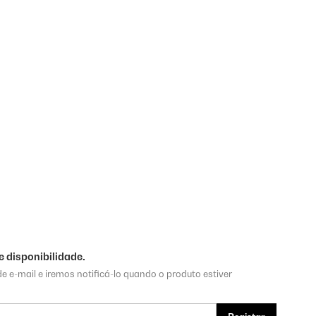
 disponibilidade.
e e-mail e iremos notificá-lo quando o produto estiver