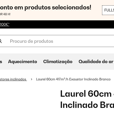
conto em produtos selecionados!
FULL
R 48 H!
 100€*
s
Aquecimento
Climatização
Qualidade do ar
stores inclinados
Laurel 60cm 417m³/h Exaustor Inclinado Branco
Laurel 60cm
Inclinado Br