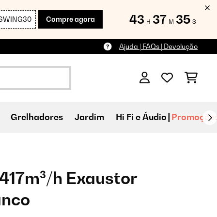
43
37
34
SWING30
Compre agora
H
M
S
Ajuda | FAQs | Devolução
Grelhadores
Jardim
Hi Fi e Áudio
Promoçõe
 417m³/h Exaustor
anco