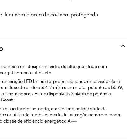
ue iluminam a área de cozinha, protegendo
o
n
combina um design em vidro de alta qualidade com
energeticamente eficiente.
iluminação LED brilhante, proporcionando uma visão clara
um fluxo de ar de até 417 m³/h e um motor potente de 55 W,
 e sem odores. Estão disponíveis 3 níveis de potência
 Boost.
s à sua forma inclinada, oferece maior liberdade de
e ser utilizado tanto em modo de extração como em modo
a classe de eficiência energética A+++