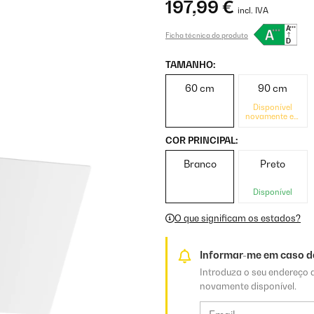
197,99 €
incl. IVA
Ficha técnica do produto
TAMANHO:
60 cm
90 cm
Disponível
novamente em
breve
COR PRINCIPAL:
Branco
Preto
Disponível
O que significam os estados?
Informar-me em caso de
Introduza o seu endereço d
novamente disponível.