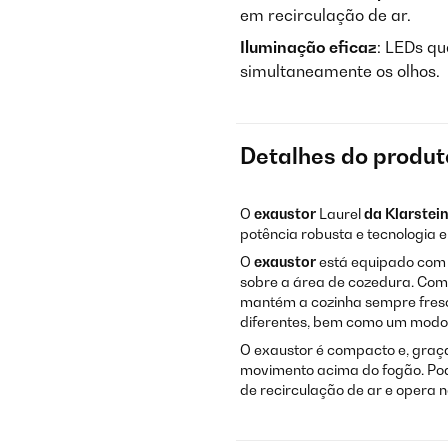
em recirculação de ar.
Iluminação eficaz
: LEDs q
simultaneamente os olhos.
Detalhes do produt
O
exaustor
Laurel
da Klarstei
potência robusta e tecnologia 
O
exaustor
está equipado com 
sobre a área de cozedura. Com 
mantém a cozinha sempre fresca
diferentes, bem como um modo
O exaustor é compacto e, graça
movimento acima do fogão. Pod
de recirculação de ar e opera n