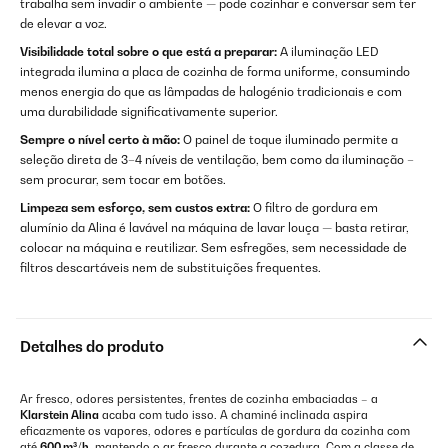
trabalha sem invadir o ambiente — pode cozinhar e conversar sem ter
de elevar a voz.
Visibilidade total sobre o que está a preparar:
A iluminação LED
integrada ilumina a placa de cozinha de forma uniforme, consumindo
menos energia do que as lâmpadas de halogénio tradicionais e com
uma durabilidade significativamente superior.
Sempre o nível certo à mão:
O painel de toque iluminado permite a
seleção direta de 3–4 níveis de ventilação, bem como da iluminação –
sem procurar, sem tocar em botões.
Limpeza sem esforço, sem custos extra:
O filtro de gordura em
alumínio da Alina é lavável na máquina de lavar louça — basta retirar,
colocar na máquina e reutilizar. Sem esfregões, sem necessidade de
filtros descartáveis nem de substituições frequentes.
Detalhes do produto
Ar fresco, odores persistentes, frentes de cozinha embaciadas – a
Klarstein Alina
acaba com tudo isso. A chaminé inclinada aspira
eficazmente os vapores, odores e partículas de gordura da cozinha com
até
600 m³/h
, mantendo o ar fresco durante a cozedura. Com a classe de