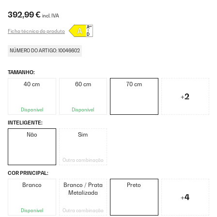
392,99 €
incl. IVA
Ficha técnica do produto
NÚMERO DO ARTIGO: 10046602
TAMANHO:
40 cm
60 cm
70 cm
+2
Disponível
Disponível
INTELIGENTE:
Não
Sim
Outra combinação
COR PRINCIPAL:
Branco
Branco / Prata
Preto
Metalizada
+4
Disponível
Outra combinação