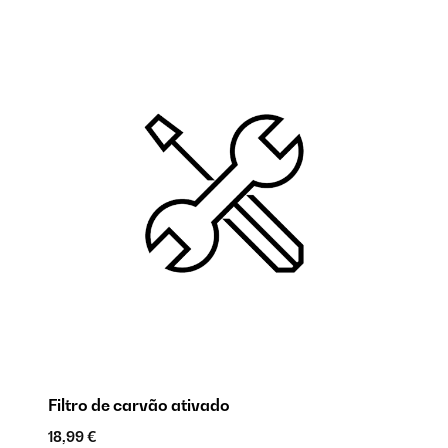
Filtro de carvão ativado
Co
18,99 €
24