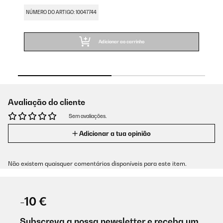
NÚMERO DO ARTIGO: 10047744
NÚ
Adicionar ao carrinho
Avaliação do cliente
Sem avaliações.
Adicionar a tua opinião
Não existem quaisquer comentários disponíveis para este item.
-10 €
Subscreva a nossa newsletter e receba um