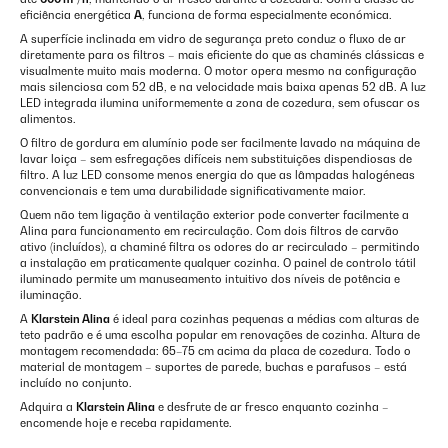
eficiência energética
A
, funciona de forma especialmente económica.
A superfície inclinada em vidro de segurança preto conduz o fluxo de ar
diretamente para os filtros – mais eficiente do que as chaminés clássicas e
visualmente muito mais moderna. O motor opera mesmo na configuração
mais silenciosa com 52 dB, e na velocidade mais baixa apenas 52 dB. A luz
LED integrada ilumina uniformemente a zona de cozedura, sem ofuscar os
alimentos.
O filtro de gordura em alumínio pode ser facilmente lavado na máquina de
lavar loiça – sem esfregações difíceis nem substituições dispendiosas de
filtro. A luz LED consome menos energia do que as lâmpadas halogéneas
convencionais e tem uma durabilidade significativamente maior.
Quem não tem ligação à ventilação exterior pode converter facilmente a
Alina para funcionamento em recirculação. Com dois filtros de carvão
ativo (incluídos), a chaminé filtra os odores do ar recirculado – permitindo
a instalação em praticamente qualquer cozinha. O painel de controlo tátil
iluminado permite um manuseamento intuitivo dos níveis de potência e
iluminação.
A
Klarstein Alina
é ideal para cozinhas pequenas a médias com alturas de
teto padrão e é uma escolha popular em renovações de cozinha. Altura de
montagem recomendada: 65–75 cm acima da placa de cozedura. Todo o
material de montagem – suportes de parede, buchas e parafusos – está
incluído no conjunto.
Adquira a
Klarstein Alina
e desfrute de ar fresco enquanto cozinha –
encomende hoje e receba rapidamente.