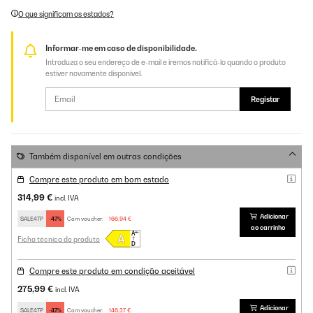
O que significam os estados?
Informar-me em caso de disponibilidade.
Introduza o seu endereço de e-mail e iremos notificá-lo quando o produto
estiver novamente disponível.
Registar
Também disponível em outras condições
Compre este produto em bom estado
314,99 €
incl. IVA
Adicionar
SALE47P
-47%
Com voucher:
166,94 €
ao carrinho
Ficha técnica do produto
Compre este produto em condição aceitável
275,99 €
incl. IVA
Adicionar
SALE47P
-47%
Com voucher:
146,27 €