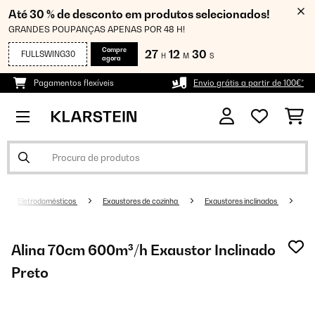
Até 30 % de desconto em produtos selecionados!
GRANDES POUPANÇAS APENAS POR 48 H!
Compre
27
12
30
FULLSWING30
H
M
S
agora
Pagamentos flexíveis
Envio grátis a partir de 100€*
Eletrodomésticos
Exaustores de cozinha
Exaustores inclinados
Alina 70cm 600m³/h Exaustor Inclinado
Preto