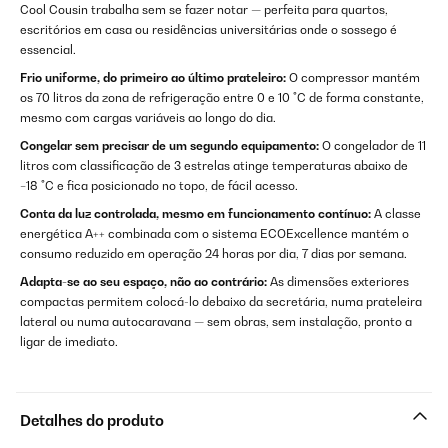
Cool Cousin trabalha sem se fazer notar — perfeita para quartos,
escritórios em casa ou residências universitárias onde o sossego é
essencial.
Frio uniforme, do primeiro ao último prateleiro:
O compressor mantém
os 70 litros da zona de refrigeração entre 0 e 10 °C de forma constante,
mesmo com cargas variáveis ao longo do dia.
Congelar sem precisar de um segundo equipamento:
O congelador de 11
litros com classificação de 3 estrelas atinge temperaturas abaixo de
−18 °C e fica posicionado no topo, de fácil acesso.
Conta da luz controlada, mesmo em funcionamento contínuo:
A classe
energética A++ combinada com o sistema ECOExcellence mantém o
consumo reduzido em operação 24 horas por dia, 7 dias por semana.
Adapta-se ao seu espaço, não ao contrário:
As dimensões exteriores
compactas permitem colocá-lo debaixo da secretária, numa prateleira
lateral ou numa autocaravana — sem obras, sem instalação, pronto a
ligar de imediato.
Detalhes do produto