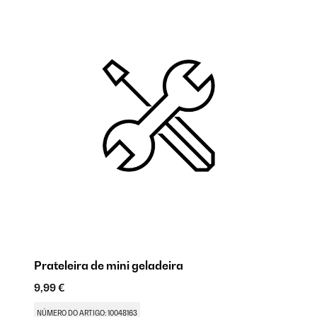
Prateleira de mini geladeira
D
9,99 €
18
NÚMERO DO ARTIGO: 10048163
NÚ