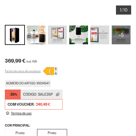
1/10
+5
369,99 €
incl. IVA
Ficha técnica do produto
NÚMERO DO ARTIGO: 10034547
-35%
CÓDIGO:
SALE35P
COM VOUCHER:
240,49 €
Termos de uso
COR PRINCIPAL:
Prata
Preto