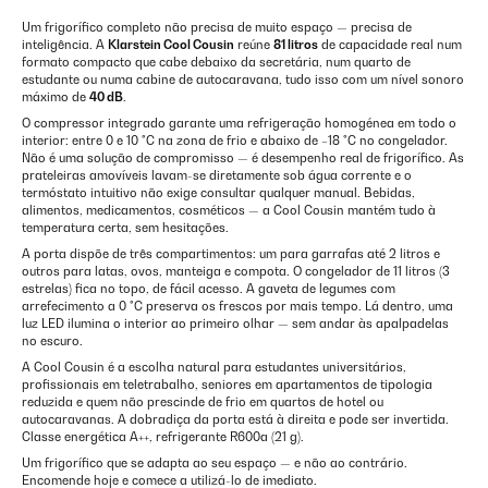
Um frigorífico completo não precisa de muito espaço — precisa de
inteligência. A
Klarstein Cool Cousin
reúne
81 litros
de capacidade real num
formato compacto que cabe debaixo da secretária, num quarto de
estudante ou numa cabine de autocaravana, tudo isso com um nível sonoro
máximo de
40 dB
.
O compressor integrado garante uma refrigeração homogénea em todo o
interior: entre 0 e 10 °C na zona de frio e abaixo de −18 °C no congelador.
Não é uma solução de compromisso — é desempenho real de frigorífico. As
prateleiras amovíveis lavam-se diretamente sob água corrente e o
termóstato intuitivo não exige consultar qualquer manual. Bebidas,
alimentos, medicamentos, cosméticos — a Cool Cousin mantém tudo à
temperatura certa, sem hesitações.
A porta dispõe de três compartimentos: um para garrafas até 2 litros e
outros para latas, ovos, manteiga e compota. O congelador de 11 litros (3
estrelas) fica no topo, de fácil acesso. A gaveta de legumes com
arrefecimento a 0 °C preserva os frescos por mais tempo. Lá dentro, uma
luz LED ilumina o interior ao primeiro olhar — sem andar às apalpadelas
no escuro.
A Cool Cousin é a escolha natural para estudantes universitários,
profissionais em teletrabalho, seniores em apartamentos de tipologia
reduzida e quem não prescinde de frio em quartos de hotel ou
autocaravanas. A dobradiça da porta está à direita e pode ser invertida.
Classe energética A++, refrigerante R600a (21 g).
Um frigorífico que se adapta ao seu espaço — e não ao contrário.
Encomende hoje e comece a utilizá-lo de imediato.