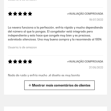
AVALIAÇÃO COMPROVADA
19/07/2022
La nevera funciona a la perfección, enfría rápido y mucho dependiendo
del número al que lo pongas. El congelador está integrado pero
independiente y esto hace que congele muy bien y es preciosa,
sobretodo silenciosa. Una muy buena compra y la recomiendo al 100%
Usuario/a de amazon
AVALIAÇÃO COMPROVADA
27/05/2022
Nada de ruido y enfría mucho ,el diseño es muy bonito
Usuario/a de amazon
Mostrar mais comentários de clientes
AVALIAÇÃO COMPROVADA
04/05/2022