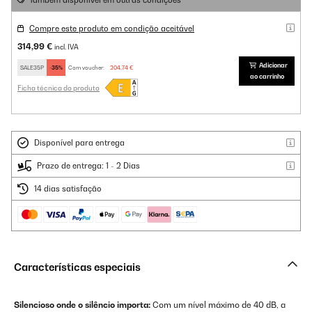
Também disponível em outras condições
Compre este produto em condição aceitável
314,99 €
incl. IVA
Adicionar
SALE35P
-35%
Com voucher:
204,74 €
ao carrinho
Ficha técnica do produto
Disponível para entrega
Prazo de entrega: 1 - 2 Dias
14 dias satisfação
Características especiais
Silencioso onde o silêncio importa:
Com um nível máximo de 40 dB, a