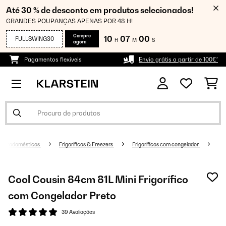
Até 30 % de desconto em produtos selecionados!
GRANDES POUPANÇAS APENAS POR 48 H!
Compre
10
07
00
FULLSWING30
H
M
S
agora
Pagamentos flexíveis
Envio grátis a partir de 100€*
Eletrodomésticos
Frigoríficos & Freezers
Frigoríficos com congelador
Cool Cousin 84cm 81L Mini Frigorífico
com Congelador Preto
39 Avaliações