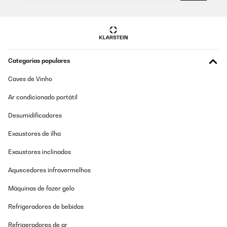
Amazon-Benutzer
AVALIAÇÃO COMPROVADA
Traduzir
05/08/2019
Muy practica, enfria bien pero la parte del congelador no llegar a
AVALIAÇÃO COMPROVADA
congelar
Categorias populares
01/08/2025
Usuario/a de amazon
Caves de Vinho
Die Temperatur wird konstant gehalten. Sehr Geräuscharm. Alles
perfekt
Ar condicionado portátil
AVALIAÇÃO COMPROVADA
Amazon-Benutzer
21/07/2019
Desumidificadores
Traduzir
Funciona muy bien , la tengo en la habitación, lo malo esque se oye
Exaustores de ilha
como un sonido continuado de agua corriendo casi todo el rato, y se
calienta la nevera por fuera . El ruido no es muy molesto. Aún así
AVALIAÇÃO COMPROVADA
contento con la compra.
Exaustores inclinados
29/07/2025
Usuario/a de amazon
Aquecedores infravermelhos
Tut was er soll zu einem superPreis. Ist mein Kühlschrank für den
Garten!
Máquinas de fazer gelo
AVALIAÇÃO COMPROVADA
Amazon-Benutzer
Refrigeradores de bebidas
21/08/2018
Traduzir
La vam comprar per la feina i una compra perfecta! Va molt bé,
Refrigeradores de ar