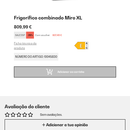
Frigorífico combinado Miro XL
809,99 €
SALE25P
-25%
Com voucher:
607,49 €
Ficha técnica do
produto
NÚMERO DO ARTIGO: 10045830
Adicionar ao carrinho
Avaliação do cliente
Sem avaliações.
Adicionar a tua opinião