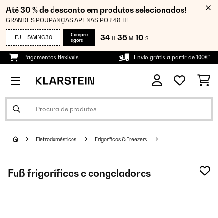
Até 30 % de desconto em produtos selecionados!
GRANDES POUPANÇAS APENAS POR 48 H!
Compre
34
35
08
FULLSWING30
H
M
S
agora
Pagamentos flexíveis
Envio grátis a partir de 100€*
Eletrodomésticos
Frigoríficos & Freezers
Fuß frigoríficos e congeladores