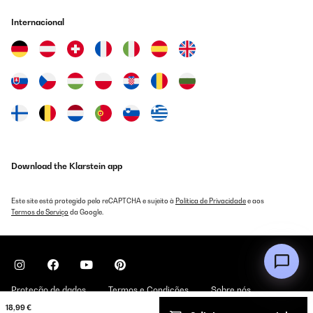
Internacional
Download the Klarstein app
Este site está protegido pelo reCAPTCHA e sujeito à
Política de Privacidade
e aos
Termos de Serviço
da Google.
Proteção de dados
Termos e Condições
Sobre nós
18,99 €