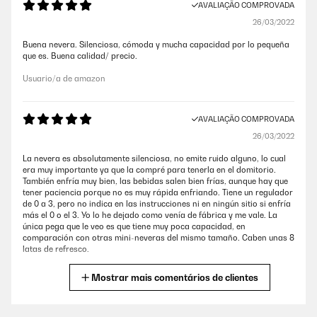
AVALIAÇÃO COMPROVADA
26/03/2022
Buena nevera. Silenciosa, cómoda y mucha capacidad por lo pequeña
que es. Buena calidad/ precio.
Usuario/a de amazon
AVALIAÇÃO COMPROVADA
26/03/2022
La nevera es absolutamente silenciosa, no emite ruido alguno, lo cual
era muy importante ya que la compré para tenerla en el domitorio.
También enfría muy bien, las bebidas salen bien frías, aunque hay que
tener paciencia porque no es muy rápida enfriando. Tiene un regulador
de 0 a 3, pero no indica en las instrucciones ni en ningún sitio si enfría
más el 0 o el 3. Yo lo he dejado como venía de fábrica y me vale. La
única pega que le veo es que tiene muy poca capacidad, en
comparación con otras mini-neveras del mismo tamaño. Caben unas 8
latas de refresco.
Usuario/a de amazon
Mostrar mais comentários de clientes
AVALIAÇÃO COMPROVADA