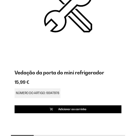
Vedação da porta do mini refrigerador
D
M
15,99 €
9,
NÚMERO DO ARTIGO: 10047976
NÚ
Adicionar ao carrinho