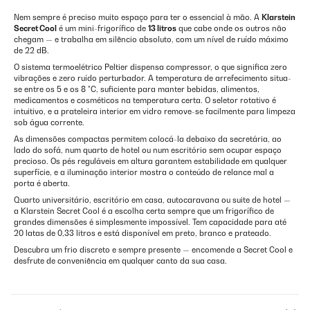
Nem sempre é preciso muito espaço para ter o essencial à mão. A
Klarstein
Secret Cool
é um mini-frigorífico de
13 litros
que cabe onde os outros não
chegam — e trabalha em silêncio absoluto, com um nível de ruído máximo
de 22 dB.
O sistema termoelétrico Peltier dispensa compressor, o que significa zero
vibrações e zero ruído perturbador. A temperatura de arrefecimento situa-
se entre os 5 e os 8 °C, suficiente para manter bebidas, alimentos,
medicamentos e cosméticos na temperatura certa. O seletor rotativo é
intuitivo, e a prateleira interior em vidro remove-se facilmente para limpeza
sob água corrente.
As dimensões compactas permitem colocá-la debaixo da secretária, ao
lado do sofá, num quarto de hotel ou num escritório sem ocupar espaço
precioso. Os pés reguláveis em altura garantem estabilidade em qualquer
superfície, e a iluminação interior mostra o conteúdo de relance mal a
porta é aberta.
Quarto universitário, escritório em casa, autocaravana ou suite de hotel —
a Klarstein Secret Cool é a escolha certa sempre que um frigorífico de
grandes dimensões é simplesmente impossível. Tem capacidade para até
20 latas de 0,33 litros e está disponível em preto, branco e prateado.
Descubra um frio discreto e sempre presente — encomende a Secret Cool e
desfrute de conveniência em qualquer canto da sua casa.