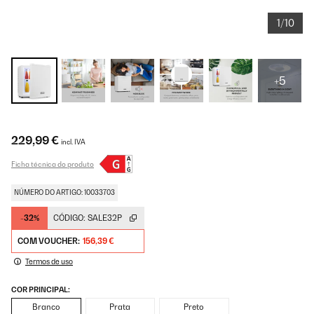
1/10
+5
229,99 €
incl. IVA
Ficha técnica do produto
NÚMERO DO ARTIGO: 10033703
-32%
CÓDIGO:
SALE32P
COM VOUCHER:
156,39 €
Termos de uso
COR PRINCIPAL:
Branco
Prata
Preto