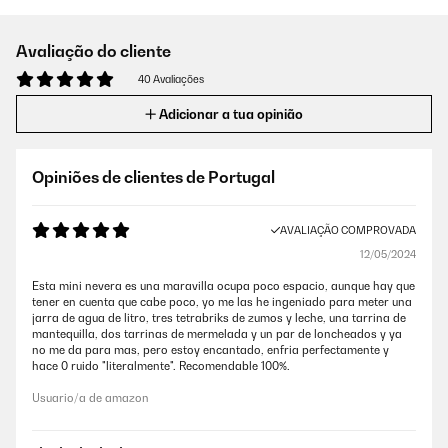
Avaliação do cliente
40 Avaliações
Adicionar a tua opinião
Opiniões de clientes de Portugal
AVALIAÇÃO COMPROVADA
12/05/2024
Esta mini nevera es una maravilla ocupa poco espacio, aunque hay que
tener en cuenta que cabe poco, yo me las he ingeniado para meter una
jarra de agua de litro, tres tetrabriks de zumos y leche, una tarrina de
mantequilla, dos tarrinas de mermelada y un par de loncheados y ya
no me da para mas, pero estoy encantado, enfria perfectamente y
hace 0 ruido "literalmente". Recomendable 100%.
Usuario/a de amazon