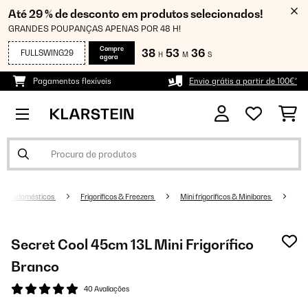
Até 29 % de desconto em produtos selecionados!
GRANDES POUPANÇAS APENAS POR 48 H!
Compre
38
53
35
FULLSWING29
H
M
S
agora
Pagamentos flexíveis
Envio grátis a partir de 100€*
Eletrodomésticos
Frigoríficos & Freezers
Mini frigoríficos & Minibares
Secret Cool 45cm 13L Mini Frigorífico
Branco
40 Avaliações