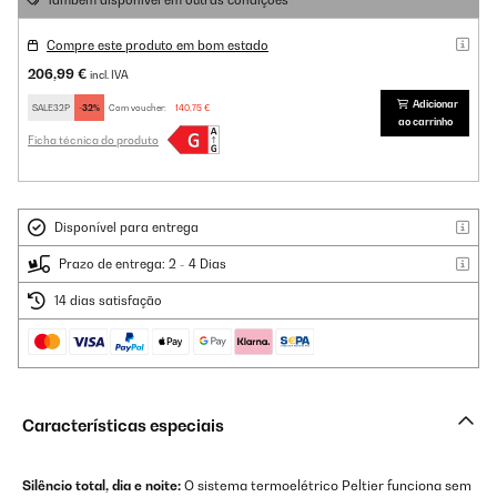
Também disponível em outras condições
Compre este produto em bom estado
206,99 €
incl. IVA
Adicionar
SALE32P
-32%
Com voucher:
140,75 €
ao carrinho
Ficha técnica do produto
Disponível para entrega
Prazo de entrega: 2 - 4 Dias
14 dias satisfação
Características especiais
Silêncio total, dia e noite:
O sistema termoelétrico Peltier funciona sem