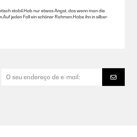
tisch stabil.Hab nur etwas Angst, das wenn man die
.Auf jeden Fall ein schöner Rahmen.Habe ihn in silber-
e en mi caso no puedo utilizar, porque cubre los lados de
Traduzir
Traduzir