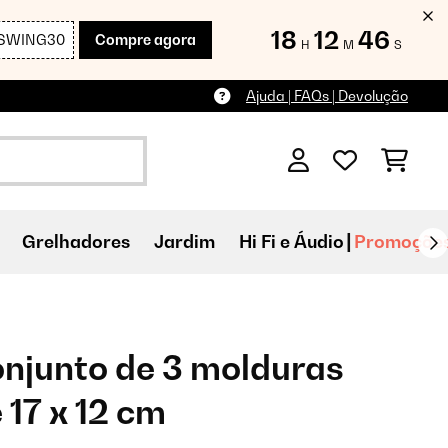
18
12
45
SWING30
Compre agora
H
M
S
Ajuda | FAQs | Devolução
Grelhadores
Jardim
Hi Fi e Áudio
Promoçõe
njunto de 3 molduras
 17 x 12 cm