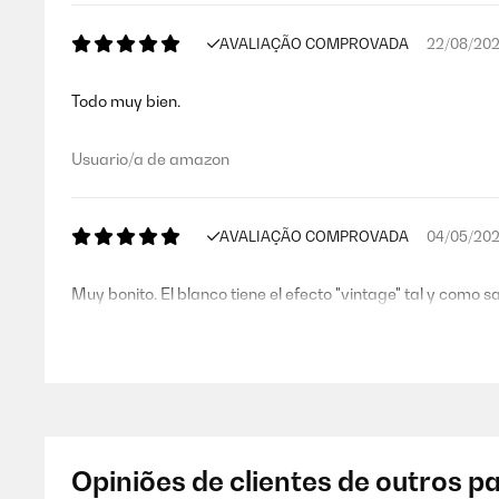
AVALIAÇÃO COMPROVADA
22/08/20
Todo muy bien.
Usuario/a de amazon
AVALIAÇÃO COMPROVADA
04/05/20
Muy bonito. El blanco tiene el efecto "vintage" tal y como sa
Usuario/a de amazon
AVALIAÇÃO COMPROVADA
25/04/20
Opiniões de clientes de outros p
Todo en perfectas condiciones. Llegó muy rápido y en per