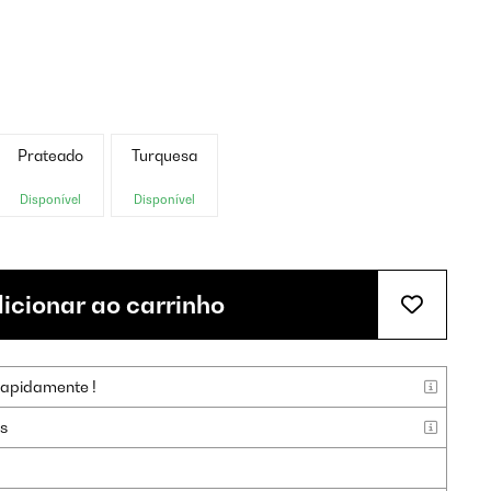
Prateado
Turquesa
Disponível
Disponível
icionar ao carrinho
rapidamente !
as