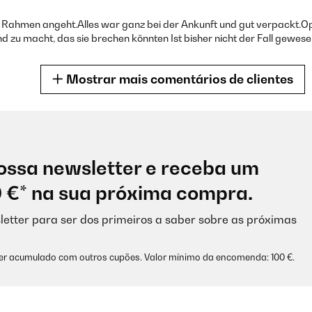
Rahmen angeht.Alles war ganz bei der Ankunft und gut verpackt.Op
 zu macht, das sie brechen könnten Ist bisher nicht der Fall gewesen
e la lámina que vas a colocar en el cuadro. Viene con un paspartú, qu
Mostrar mais comentários de clientes
i lo que vas a colocar se ve perfectamente.
4
ossa newsletter e receba um
0 €* na sua próxima compra.
letter para ser dos primeiros a saber sobre as próximas
ser acumulado com outros cupões. Valor mínimo da encomenda: 100 €.
4