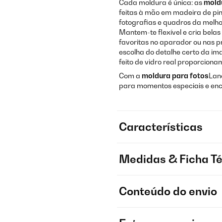
Cada moldura é única: as
mold
feitas à mão em madeira de pi
fotografias e quadros da melh
Mantem-te flexível e cria belas
favoritas no aparador ou nas pra
escolha do detalhe certo da im
feito de vidro real proporciona
Com a
moldura para fotos
Lan
para momentos especiais e enc
Características
Medidas & Ficha T
Conteúdo do envio