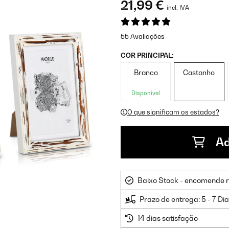
21,99 €
incl. IVA
55 Avaliações
COR PRINCIPAL:
Branco
Castanho
Disponível
O que significam os estados?
Ad
Baixo Stock - encomende 
Prazo de entrega: 5 - 7 Di
14 dias satisfação