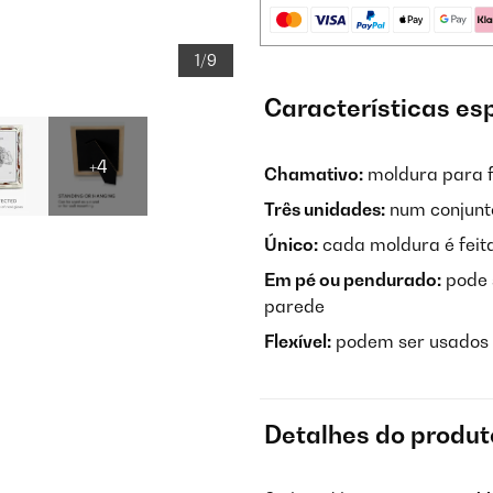
1/9
Características es
+4
Chamativo:
moldura para f
Três unidades:
num conjunto
Único:
cada moldura é feit
Em pé ou pendurado:
pode 
parede
Flexível:
podem ser usados n
Detalhes do produt