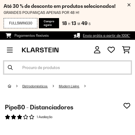
Até 30 % de desconto em produtos selecionados!
GRANDES POUPANÇAS APENAS POR 48 H!
Compre
18
13
48
FULLSWING30
H
M
S
agora
Pagamentos flexíveis
Envio grátis a partir de 100€*
Eletrodomésticos
Modern Living
Pipe80 - Distanciadores
1 Avaliação