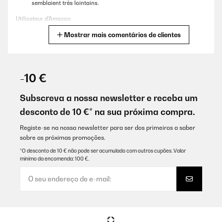
semblaient très lointains.
Utilisateur d'Amazon
Mostrar mais comentários de clientes
Traduzir
AVALIAÇÃO COMPROVADA
02/11/2023
-10 €
Réception rapide Vraiment pas déçue
Subscreva a nossa newsletter e receba um
Utilisateur d'Amazon
desconto de 10 €* na sua próxima compra.
Traduzir
Registe-se na nossa newsletter para ser dos primeiros a saber
sobre as próximas promoções.
AVALIAÇÃO COMPROVADA
*O desconto de 10 € não pode ser acumulado com outros cupões. Valor
mínimo da encomenda: 100 €.
02/11/2023
Réception rapide Vraiment pas déçue
Utilisateur d'Amazon
Traduzir