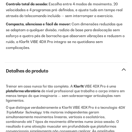
Controlo total da sessão:
Escolha entre 4 modos de movimento, 20
velocidades e 4 programas pré-definidos, e ajuste tudo em tempo real
através do telecomando incluído — sem interromper o exercício.
Compacta, silenciosa e fácil de mover:
Com dimensões reduzidas que
se adaptam a qualquer divisão, rodízio de base para deslocação sem
esforço e quatro pés de borracha que absorvem vibrações e reduzem o
ruído, a Klarfit VIBE 4DX Pro integra-se no quotidiano sem
complicações.
Detalhes do produto
Treinar em casa nunca foi tão completo. A
Klarfit
VIBE 4DX Pro é uma
plataforma vibratória
de nível profissional que trabalha o corpo inteiro em
menos tempo do que imaginaria — sem sobrecarregar articulações nem
ligamentos.
O que distingue verdadeiramente a Klarfit VIBE 4DX Pro é a tecnologia
4DX
TripleMotor Technology
: três motores independentes geram
simultaneamente movimentos lineares, verticais e oscilatórios,
combinando até 7 tipos de movimento diferentes numa única sessão. O
resultado é uma ativação muscular em profundidade que plataformas
convencionais simplesmente não conseguem replicar. As amplitudes