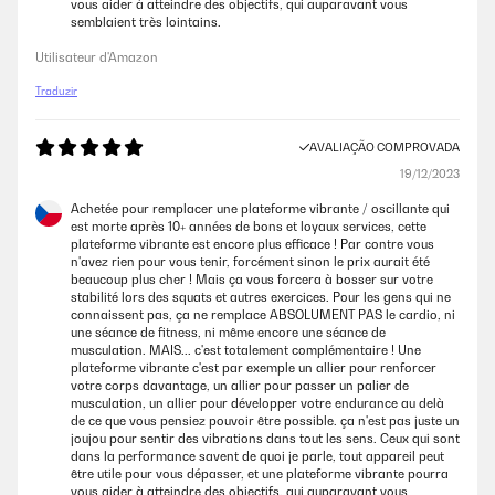
vous aider à atteindre des objectifs, qui auparavant vous
semblaient très lointains.
Utilisateur d'Amazon
Traduzir
AVALIAÇÃO COMPROVADA
19/12/2023
Achetée pour remplacer une plateforme vibrante / oscillante qui
est morte après 10+ années de bons et loyaux services, cette
plateforme vibrante est encore plus efficace ! Par contre vous
n'avez rien pour vous tenir, forcément sinon le prix aurait été
beaucoup plus cher ! Mais ça vous forcera à bosser sur votre
stabilité lors des squats et autres exercices. Pour les gens qui ne
connaissent pas, ça ne remplace ABSOLUMENT PAS le cardio, ni
une séance de fitness, ni même encore une séance de
musculation. MAIS... c'est totalement complémentaire ! Une
plateforme vibrante c'est par exemple un allier pour renforcer
votre corps davantage, un allier pour passer un palier de
musculation, un allier pour développer votre endurance au delà
de ce que vous pensiez pouvoir être possible. ça n'est pas juste un
joujou pour sentir des vibrations dans tout les sens. Ceux qui sont
dans la performance savent de quoi je parle, tout appareil peut
être utile pour vous dépasser, et une plateforme vibrante pourra
vous aider à atteindre des objectifs, qui auparavant vous