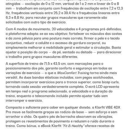
atingidas — oscilação de 0 a 12 mm, vertical de 1 a 2 mm e linear de 0 a 8
mm — trabalham em conjunto com frequências de oscilação entre 7,2 e 12,3
Hz, frequências verticais entre 25,2 e 39,4 Hz e frequências lineares entre
6,3 e 8,8 Hz, para recrutar grupos musculares que raramente são
solicitados com outro tipo de exercício.
Com 4 modos de movimento, 20 velocidades e 4 programas pré-definidos,
a plataforma adapta-se ao seu objetivo: fortalecer os músculos das costas
e da zona pélvica para uma postura mais correta, firmar a pele e o tecido
conjuntivo, reduzir a celulite e o excesso de gordura corporal, ou
simplesmente melhorar a mobilidade geral e estimular a circulação. Basta
ajustar a posição do corpo — de pé, sentado ou deitado — para direcionar
o trabalho para grupos musculares diferentes.
A superfície de treino de 71,5 x 43,5 cm, com marcações para o
posicionamento dos pés, garante conforto e segurança em todas as
variações de exercício — o que a
MaxComfort Training
torna ainda mais
versátil. As duas bandas elásticas incluídas, com pegas acolchoadas,
permitem incorporar exercícios para o tronco superior, como bicep curls,
tornando cada sessão verdadeiramente completa. O ecrã LCD apresenta
em tempo real o programa selecionado, a velocidade e a duração do
treino, enquanto o telecomando incluído permite ajustar tudo sem
interromper o exercício.
Compacta o suficiente para caber em qualquer divisão, a Klarfit VIBE 4DX
Pro move-se facilmente graças ao rodízio de base — sem esforço e sem
arranhar o chão. Os quatro pés de borracha absorvem as vibrações,
protegem os revestimentos de pavimento e reduzem o ruído durante o
treino. Como bónus, o eBook Klarfit
"Fit & Healthy"
oferece receitas de