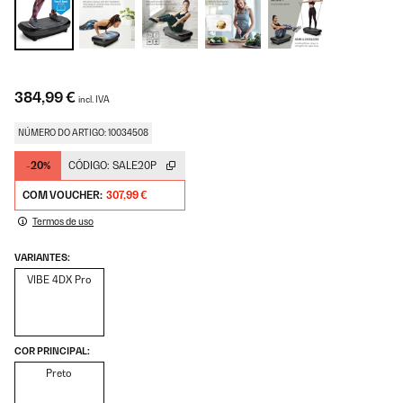
384,99 €
incl. IVA
NÚMERO DO ARTIGO: 10034508
-20%
CÓDIGO:
SALE20P
COM VOUCHER:
307,99 €
Termos de uso
VARIANTES:
VIBE 4DX Pro
COR PRINCIPAL:
Preto