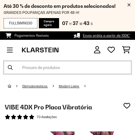
Até 30 % de desconto em produtos selecionados!
GRANDES POUPANÇAS APENAS POR 48 H!
Compre
07
37
42
FULLSWING30
H
M
S
agora
Pagamentos flexíveis
Envio grátis a partir de 100€*
Eletrodomésticos
Modern Living
VIBE 4DX Pro Placa Vibratória
70 Avaliações