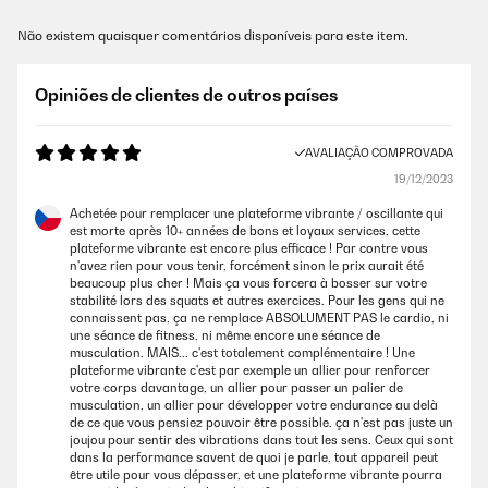
Não existem quaisquer comentários disponíveis para este item.
Opiniões de clientes de outros países
AVALIAÇÃO COMPROVADA
19/12/2023
Achetée pour remplacer une plateforme vibrante / oscillante qui
est morte après 10+ années de bons et loyaux services, cette
plateforme vibrante est encore plus efficace ! Par contre vous
n'avez rien pour vous tenir, forcément sinon le prix aurait été
beaucoup plus cher ! Mais ça vous forcera à bosser sur votre
stabilité lors des squats et autres exercices. Pour les gens qui ne
connaissent pas, ça ne remplace ABSOLUMENT PAS le cardio, ni
une séance de fitness, ni même encore une séance de
musculation. MAIS... c'est totalement complémentaire ! Une
plateforme vibrante c'est par exemple un allier pour renforcer
votre corps davantage, un allier pour passer un palier de
musculation, un allier pour développer votre endurance au delà
de ce que vous pensiez pouvoir être possible. ça n'est pas juste un
joujou pour sentir des vibrations dans tout les sens. Ceux qui sont
dans la performance savent de quoi je parle, tout appareil peut
être utile pour vous dépasser, et une plateforme vibrante pourra