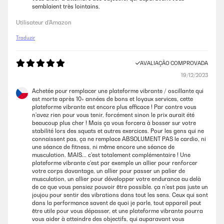
semblaient très lointains.
Utilisateur d'Amazon
Traduzir
AVALIAÇÃO COMPROVADA
19/12/2023
Achetée pour remplacer une plateforme vibrante / oscillante qui
est morte après 10+ années de bons et loyaux services, cette
plateforme vibrante est encore plus efficace ! Par contre vous
n'avez rien pour vous tenir, forcément sinon le prix aurait été
beaucoup plus cher ! Mais ça vous forcera à bosser sur votre
stabilité lors des squats et autres exercices. Pour les gens qui ne
connaissent pas, ça ne remplace ABSOLUMENT PAS le cardio, ni
une séance de fitness, ni même encore une séance de
musculation. MAIS... c'est totalement complémentaire ! Une
plateforme vibrante c'est par exemple un allier pour renforcer
votre corps davantage, un allier pour passer un palier de
musculation, un allier pour développer votre endurance au delà
de ce que vous pensiez pouvoir être possible. ça n'est pas juste un
joujou pour sentir des vibrations dans tout les sens. Ceux qui sont
dans la performance savent de quoi je parle, tout appareil peut
être utile pour vous dépasser, et une plateforme vibrante pourra
vous aider à atteindre des objectifs, qui auparavant vous