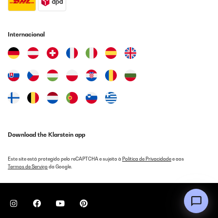
03/09/2023
Simple d'utilisation, pas compliqué à utiliser, je suis satisfaite de
mon achat conforme à ses descriptions. Nous n'avons pas
Internacional
encore essayé l'application mais ça ne serait tarder.
Utilisateur d'Amazon
Traduzir
AVALIAÇÃO COMPROVADA
03/09/2023
Simple d'utilisation, pas compliqué à utiliser, je suis satisfaite de
mon achat conforme à ses descriptions. Nous n'avons pas
encore essayé l'application mais ça ne serait tarder.
Download the Klarstein app
Utilisateur d'Amazon
Este site está protegido pelo reCAPTCHA e sujeito à
Política de Privacidade
e aos
Traduzir
Termos de Serviço
da Google.
AVALIAÇÃO COMPROVADA
13/08/2023
vous avez du mal a faire une activité, mns par jour cela suffit,