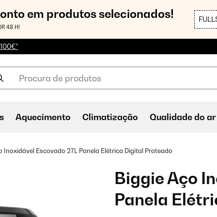
conto em produtos selecionados!
FULL
R 48 H!
 100€*
s
Aquecimento
Climatização
Qualidade do ar
o Inoxidável Escovado 27L Panela Elétrica Digital Prateado
Biggie Aço I
Panela Elétri