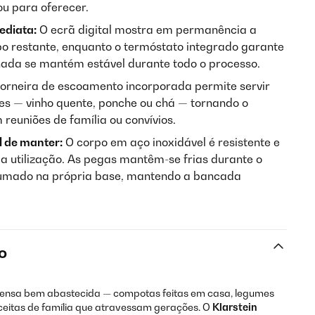
ou para oferecer.
ediata:
O ecrã digital mostra em permanência a
o restante, enquanto o termóstato integrado garante
nada se mantém estável durante todo o processo.
orneira de escoamento incorporada permite servir
es — vinho quente, ponche ou chá — tornando o
 reuniões de família ou convívios.
l de manter:
O corpo em aço inoxidável é resistente e
a utilização. As pegas mantêm-se frias durante o
rrumado na própria base, mantendo a bancada
o
pensa bem abastecida — compotas feitas em casa, legumes
ceitas de família que atravessam gerações. O
Klarstein