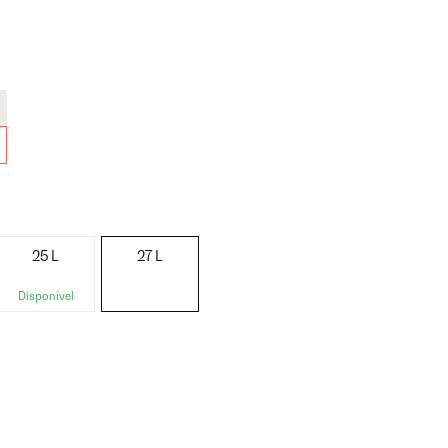
25 L
27 L
Disponível