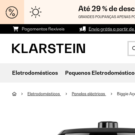
Até 29 % de des
GRANDES POUPANÇAS APENAS PO
Pagamentos flexíveis
Envio grátis a partir de
Eletrodomésticos
Pequenos Eletrodoméstico
Eletrodomésticos
Panelas eléctricas
Biggie Aç