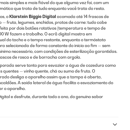
 mais simples e mais fiável do que alguma vez foi, com um
ático que trata de tudo enquanto você trata do resto.
os, o
Klarstein Biggie Digital
acomoda até 14 frascos de
lo — fruta, legumes, enchidos, pratos de carne: tudo cabe
feita por dois botões rotativos (temperatura e tempo de
.000 W fazem o trabalho. O ecrã digital mostra em
al do tacho e o tempo restante, enquanto o termóstato
a selecionada de forma constante do início ao fim — sem
nimo necessário, com condições de esterilização garantidas.
rascos de rosca e de borracha com argola.
rporada serve tanto para esvaziar a água de cozedura como
s quentes — vinho quente, chá ou sumo de fruta. O
ado desliga o aparelho assim que a tampa é aberta,
caldões. A saída lateral de água facilita o esvaziamento do
ar o aparelho.
gital e desfrute, durante todo o ano, do genuíno sabor