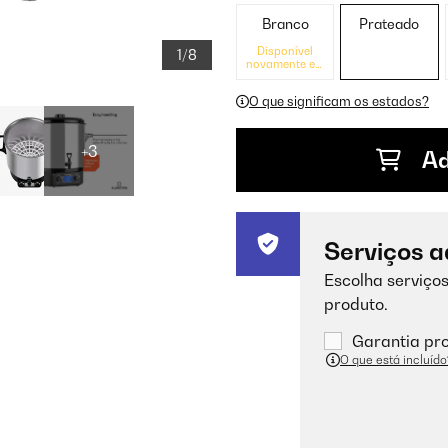
Branco
Prateado
Disponível
1/8
novamente em
breve
O que significam os estados?
+3
Ad
Serviços a
Escolha serviços
produto.
Garantia pro
O que está incluído