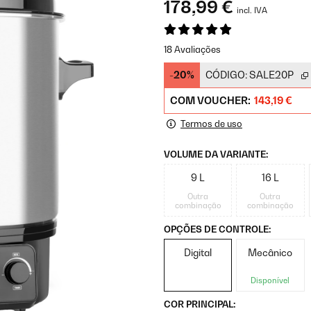
178,99 €
incl. IVA
18 Avaliações
-20%
CÓDIGO:
SALE20P
COM VOUCHER:
143,19 €
Termos de uso
VOLUME DA VARIANTE:
9 L
16 L
Outra
Outra
combinação
combinação
OPÇÕES DE CONTROLE:
Digital
Mecânico
Disponível
COR PRINCIPAL: