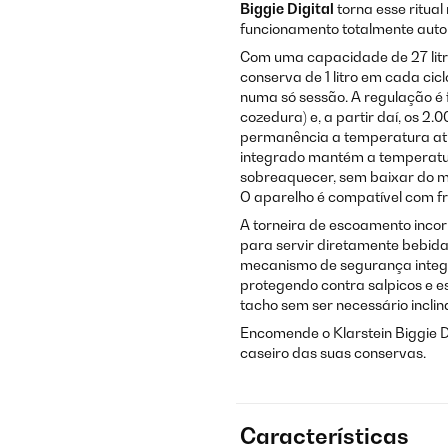
Biggie Digital
torna esse ritual
funcionamento totalmente autom
Com uma capacidade de 27 litr
conserva de 1 litro em cada cic
numa só sessão. A regulação é 
cozedura) e, a partir daí, os 2
permanência a temperatura atu
integrado mantém a temperatur
sobreaquecer, sem baixar do mí
O aparelho é compatível com f
A torneira de escoamento inco
para servir diretamente bebida
mecanismo de segurança integr
protegendo contra salpicos e es
tacho sem ser necessário inclin
Encomende o Klarstein Biggie Di
caseiro das suas conservas.
Características