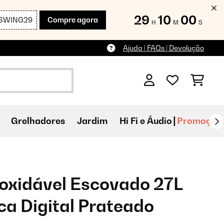
29
09
58
SWING29
Compre agora
H
M
S
Ajuda | FAQs | Devolução
Grelhadores
Jardim
Hi Fi e Áudio
Promoçõe
noxidável Escovado 27L
ca Digital Prateado