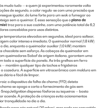
ás muda tudo — e quem já experimentou raramente volta
ações de segundo, o calor regula-se com uma precisão que
onsegue igualar, do lume forte para um wok a fumegar ao
teiga sem a queimar. É essa sensação que o
plano de
emist
traz para a sua cozinha, com uma potência total de 6,2
dores concebidos para usos distintos.
ge temperaturas elevadas em segundos, ideal para saltear,
exigem calor intenso e imediato. O queimador normal (1,8 kW)
a dia, enquanto o queimador auxiliar (1,0 kW) mantém
te chocolate sem esforço. As cabeças de queimador em
 com queimadores Sabaf de origem italiana, garantem uma
em toda a superfície da panela. As três grelhas em ferro
s — mantêm qualquer tipo de tachos e frigideiras
e a cozedura. A superfície em vitrocerâmica com moldura em
o diário e fácil de limpar.
aiz: o dispositivo de falha de chama (FFD) deteta
hama se apaga e corta o fornecimento de gás sem
 SnapJetIgnition dispensa fósforos ou isqueiros — basta
dor acende. A proteção de crianças evita acionamentos
r tranquilidade no dia a dia.
alibrado para gás natural (20 mbar), mas pode ser convertido