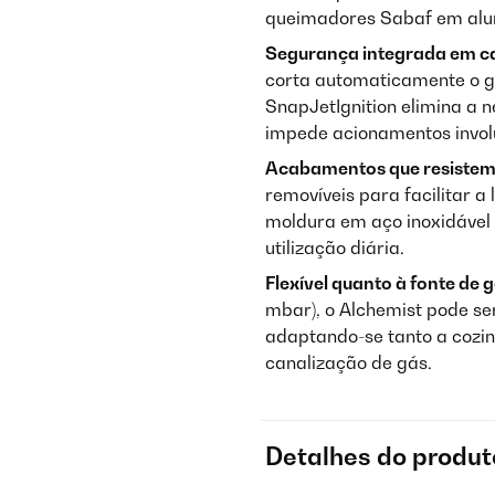
queimadores Sabaf em alum
Segurança integrada em ca
corta automaticamente o g
SnapJetIgnition elimina a n
impede acionamentos involu
Acabamentos que resistem 
removíveis para facilitar a
moldura em aço inoxidáve
utilização diária.
Flexível quanto à fonte de g
mbar), o Alchemist pode se
adaptando-se tanto a cozi
canalização de gás.
Detalhes do produt