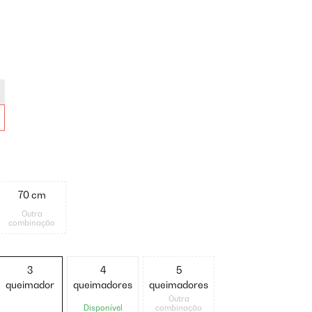
70 cm
Outra
combinação
3
4
5
queimador
queimadores
queimadores
Outra
Disponível
combinação