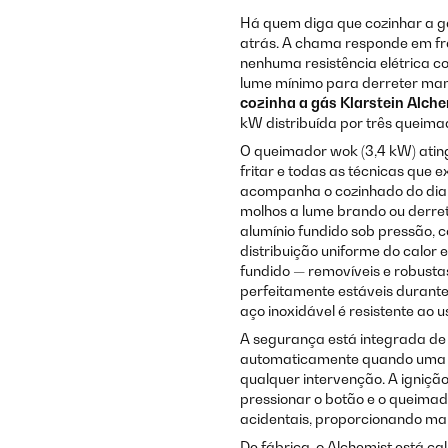
Há quem diga que cozinhar a g
atrás. A chama responde em fr
nenhuma resistência elétrica c
lume mínimo para derreter man
cozinha a gás Klarstein Alch
kW distribuída por três queima
O queimador wok (3,4 kW) atin
fritar e todas as técnicas que 
acompanha o cozinhado do dia 
molhos a lume brando ou derre
alumínio fundido sob pressão,
distribuição uniforme do calor 
fundido — removíveis e robusta
perfeitamente estáveis durant
aço inoxidável é resistente ao us
A segurança está integrada de r
automaticamente quando uma c
qualquer intervenção. A ignição
pressionar o botão e o queima
acidentais, proporcionando maio
De fábrica, o Alchemist está c