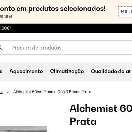
conto em produtos selecionados!
FULL
R 48 H!
 100€*
s
Aquecimento
Climatização
Qualidade do ar
ás
Alchemist 60cm Placa a Gás 3 Bocas Prata
Alchemist 60
Prata