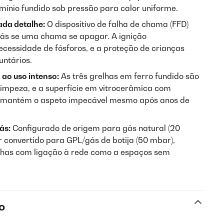
ínio fundido sob pressão para calor uniforme.
da detalhe:
O dispositivo de falha de chama (FFD)
ás se uma chama se apagar. A ignição
ecessidade de fósforos, e a proteção de crianças
ntários.
ao uso intenso:
As três grelhas em ferro fundido são
 limpeza, e a superfície em vitrocerâmica com
l mantém o aspeto impecável mesmo após anos de
ás:
Configurado de origem para gás natural (20
r convertido para GPL/gás de botija (50 mbar),
nhas com ligação à rede como a espaços sem
o