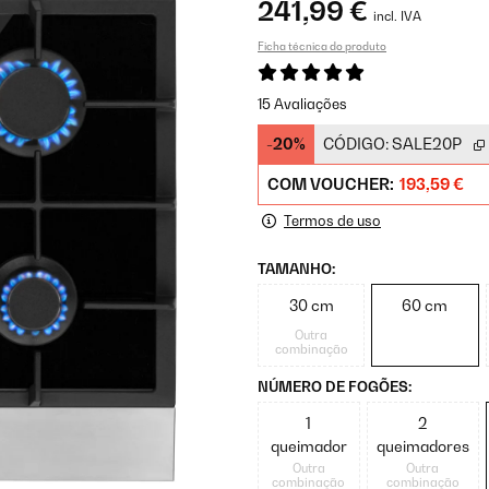
241,99 €
incl. IVA
Ficha técnica do produto
15 Avaliações
-20%
CÓDIGO:
SALE20P
COM VOUCHER:
193,59 €
Termos de uso
TAMANHO:
30 cm
60 cm
Outra
combinação
NÚMERO DE FOGÕES:
1
2
queimador
queimadores
Outra
Outra
combinação
combinação