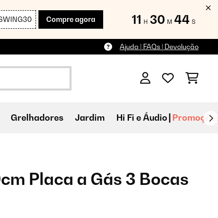
11
30
43
SWING30
Compre agora
H
M
S
Ajuda | FAQs | Devolução
Grelhadores
Jardim
Hi Fi e Áudio
Promoçõe
cm Placa a Gás 3 Bocas